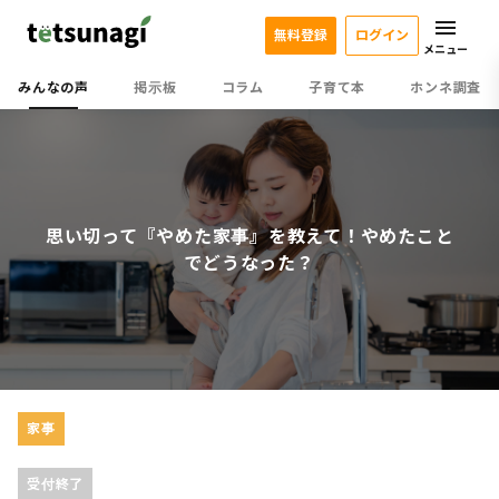
無料登録
ログイン
メニュー
みんなの声
掲示板
コラム
子育て本
ホンネ調査
思い切って『やめた家事』を教えて！やめたこと
でどうなった？
家事
受付終了