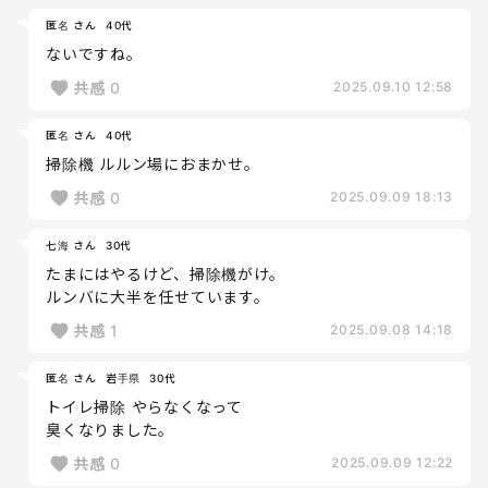
匿名 さん
40代
ないですね。
共感
0
2025.09.10 12:58
匿名 さん
40代
掃除機 ルルン場におまかせ。
共感
0
2025.09.09 18:13
七海 さん
30代
たまにはやるけど、掃除機がけ。
ルンバに大半を任せています。
共感
1
2025.09.08 14:18
匿名 さん
岩手県
30代
トイレ掃除 やらなくなって
臭くなりました。
共感
0
2025.09.09 12:22