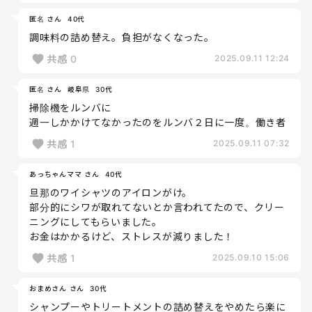
匿名 さん
40代
調味料の詰め替え。負担がなくなった。
共感
0
2025.09.11 12:24
匿名 さん
岐阜県
30代
掃除機をルンバに
週一しかかけてなかったのをルンバ２日に一度。働き者
共感
1
2025.09.11 07:32
あっちゃんママ さん
40代
旦那のワイシャツのアイロンがけ。
部分的にシワが取れてないとか言われてたので、クリー
ニングにしてもらいました。
お金はかかるけど、ストレスが減りました！
共感
1
2025.09.10 15:06
おまめさん さん
30代
シャンプーやトリートメントの詰め替えをやめたら楽に