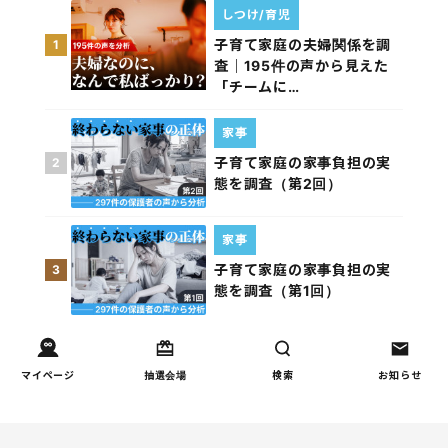
しつけ/育児
子育て家庭の夫婦関係を調
1
査｜195件の声から見えた
「チームに…
家事
子育て家庭の家事負担の実
2
態を調査（第2回）
家事
子育て家庭の家事負担の実
3
態を調査（第1回）
お金
子どもの習い事の実態を調
4
マイページ
抽選会場
検索
お知らせ
査｜187件の声から見えた親
たちの葛…