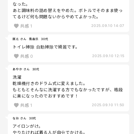
なった。
あと調味料の詰め替えをやめた。ボトルでそのまま使っ
てるけど何も問題ないからやめてよかった。
共感
1
2025.09.10 14:07
匿名 さん
青森県
30代
トイレ掃除 自動掃除で綺麗です。
共感
0
2025.09.10 12:15
あやか さん
30代
洗濯
乾燥機付きのドラム式に変えました。
もともとそんなに洗濯する方でもなかったですが、格段
に楽になったのでおすすめです！
共感
1
2025.09.10 11:50
なお さん
30代
アイロンがけ。
やりたければ着る人が自分でかける。