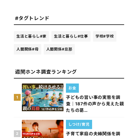
#タグトレンド
生活と暮らし
#家
生活と暮らし
#仕事
学校
#学校
人間関係
#母
人間関係
#旦那
週間ホンネ調査ランキング
お金
子どもの習い事の実態を調
1
査｜187件の声から見えた親
たちの葛…
しつけ/育児
子育て家庭の夫婦関係を調
2