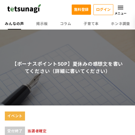
無料登録
ログイン
メニュー
みんなの声
掲示板
コラム
子育て本
ホンネ調査
【ボーナスポイント50P】夏休みの感想文を書い
てください（詳細に書いてください）
イベント
受付終了
当選者確定