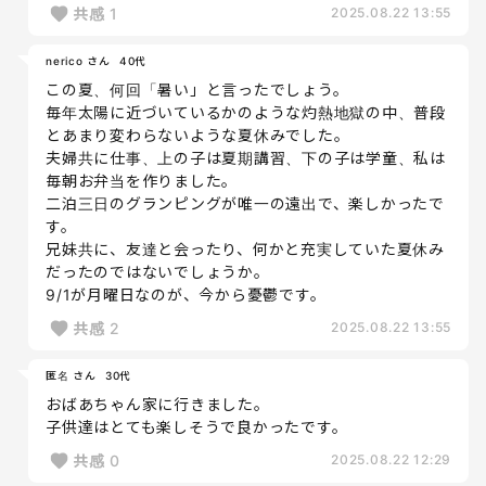
共感
1
2025.08.22 13:55
nerico さん
40代
この夏、何回「暑い」と言ったでしょう。
毎年太陽に近づいているかのような灼熱地獄の中、普段
とあまり変わらないような夏休みでした。
夫婦共に仕事、上の子は夏期講習、下の子は学童、私は
毎朝お弁当を作りました。
二泊三日のグランピングが唯一の遠出で、楽しかったで
す。
兄妹共に、友達と会ったり、何かと充実していた夏休み
だったのではないでしょうか。
9/1が月曜日なのが、今から憂鬱です。
共感
2
2025.08.22 13:55
匿名 さん
30代
おばあちゃん家に行きました。
子供達はとても楽しそうで良かったです。
共感
0
2025.08.22 12:29