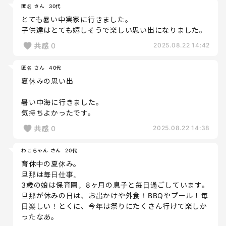
匿名 さん
30代
とても暑い中実家に行きました。
子供達はとても嬉しそうで楽しい思い出になりました。
共感
0
2025.08.22 14:42
匿名 さん
40代
夏休みの思い出
暑い中海に行きました。
気持ちよかったです。
共感
0
2025.08.22 14:38
わこちゃん さん
20代
育休中の夏休み。
旦那は毎日仕事。
3歳の娘は保育園。8ヶ月の息子と毎日過ごしています。
旦那が休みの日は、お出かけや外食！BBQやプール！毎
日楽しい！とくに、今年は祭りにたくさん行けて楽しか
ったなあ。