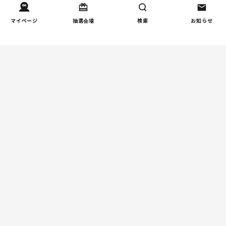
立性調節障害の可能性も
（第1回）
マイページ
抽選会場
検索
お知らせ
しつけ/育児
赤ちゃんの後追いがつらい
2
ときに知っておきたいこと
（第2回）
親子関係
【掲示板の声×公認心理師】
3
「限界」「一人になりた
い」「消えたい」―― 追い
詰められる親の心理と、そ
の前にできること
人間関係
小学生のママ友グループ
4
LINE、正直しんどい...同調
圧力に疲れる理由（第1回）