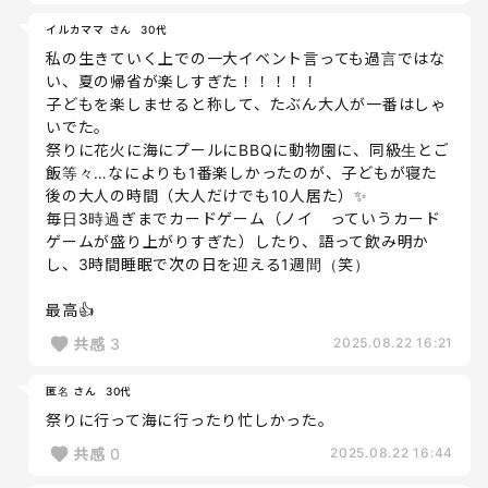
イルカママ さん
30代
私の生きていく上での一大イベント言っても過言ではな
い、夏の帰省が楽しすぎた！！！！！
子どもを楽しませると称して、たぶん大人が一番はしゃ
いでた。
祭りに花火に海にプールにBBQに動物園に、同級生とご
飯等々…なによりも1番楽しかったのが、子どもが寝た
後の大人の時間（大人だけでも10人居た）✨
毎日3時過ぎまでカードゲーム（ノイ っていうカード
ゲームが盛り上がりすぎた）したり、語って飲み明か
し、3時間睡眠で次の日を迎える1週間（笑）
最高👍
共感
3
2025.08.22 16:21
匿名 さん
30代
祭りに行って海に行ったり忙しかった。
共感
0
2025.08.22 16:44