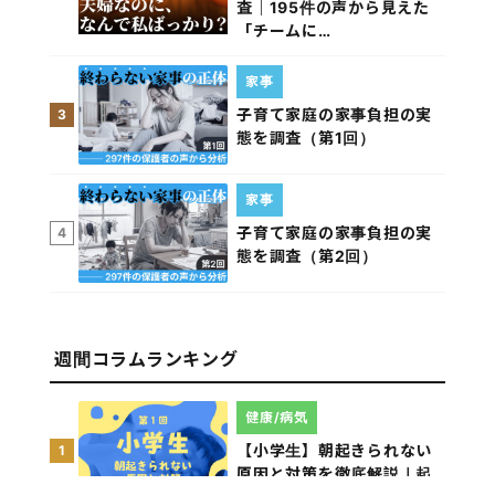
査｜195件の声から見えた
「チームに…
家事
子育て家庭の家事負担の実
3
態を調査（第1回）
家事
子育て家庭の家事負担の実
4
態を調査（第2回）
週間コラムランキング
健康/病気
【小学生】朝起きられない
1
原因と対策を徹底解説｜起