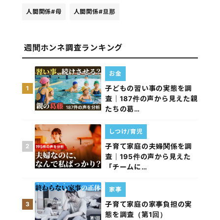
人間関係
#母
人間関係
#旦那
週間ホンネ調査ランキング
お金
子どもの習い事の実態を調
1
査｜187件の声から見えた親
たちの葛…
しつけ/育児
子育て家庭の夫婦関係を調
2
査｜195件の声から見えた
「チームに…
家事
子育て家庭の家事負担の実
3
態を調査（第1回）