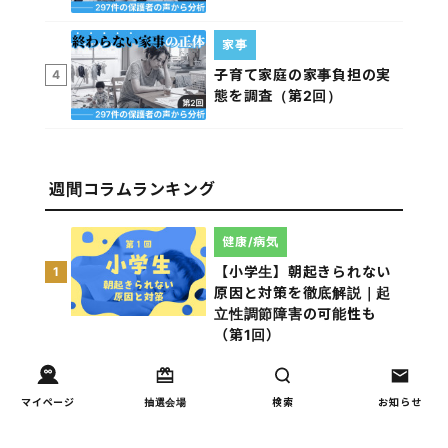
家事
子育て家庭の家事負担の実
4
態を調査（第2回）
週間コラムランキング
健康/病気
【小学生】朝起きられない
1
原因と対策を徹底解説｜起
立性調節障害の可能性も
（第1回）
しつけ/育児
マイページ
抽選会場
検索
お知らせ
赤ちゃんの後追いがつらい
2
ときに知っておきたいこと