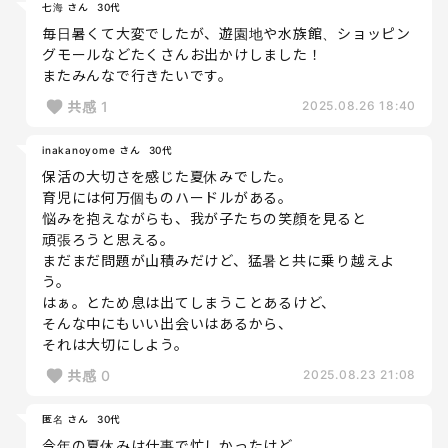
七海 さん
30代
毎日暑くて大変でしたが、遊園地や水族館、ショッピン
グモールなどたくさんお出かけしました！
またみんなで行きたいです。
共感
1
2025.08.26 18:40
inakanoyome さん
30代
保活の大切さを感じた夏休みでした。
育児には何万個ものハードルがある。
悩みを抱えながらも、我が子たちの笑顔を見ると
頑張ろうと思える。
まだまだ問題が山積みだけど、猛暑と共に乗り越えよ
う。
はぁ。とため息は出てしまうことあるけど、
そんな中にもいい出会いはあるから、
それは大切にしよう。
共感
0
2025.08.23 21:08
匿名 さん
30代
今年の夏休みは仕事で忙しかったけど