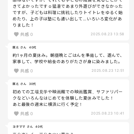
きてよかったです☺️猛暑であまり外遊びができなかった
ですが、子どもは料理に挑戦したりトイトレをゆるく始
めたり、上の子は塾にも通い出して…いろいろ変化があ
りました！
共感
0
2025.08.23 13:58
匿名 さん
40代
約1ヶ月の夏休み。朝昼晩とごはんを準備して、遊んで、
家事して、学校や給食のありがたさが身に染みました。
共感
0
2025.08.23 12:51
匿名 さん
30代
初めての工場見学や映画館での映画鑑賞、サファリパー
クなどいろんなはじめてを体験した夏休みでした！
あと最後の週末に横浜に行く予定！
共感
0
2025.08.23 10:41
ヨタママ さん
40代