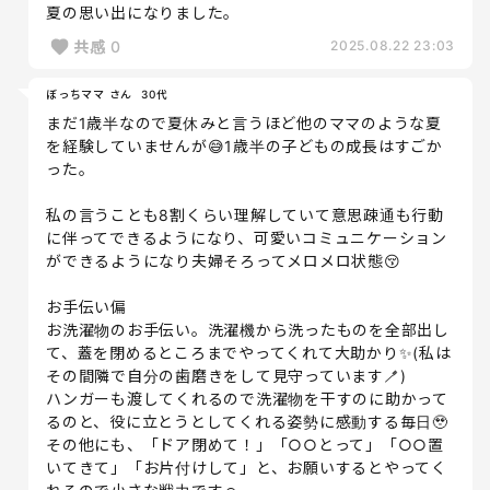
夏の思い出になりました。
共感
0
2025.08.22 23:03
ぼっちママ さん
30代
まだ1歳半なので夏休みと言うほど他のママのような夏
を経験していませんが😅1歳半の子どもの成長はすごか
った。
私の言うことも8割くらい理解していて意思疎通も行動
に伴ってできるようになり、可愛いコミュニケーション
ができるようになり夫婦そろってメロメロ状態😚
お手伝い偏
お洗濯物のお手伝い。洗濯機から洗ったものを全部出し
て、蓋を閉めるところまでやってくれて大助かり✨(私は
その間隣で自分の歯磨きをして見守っています🪥)
ハンガーも渡してくれるので洗濯物を干すのに助かって
るのと、役に立とうとしてくれる姿勢に感動する毎日🥹
その他にも、「ドア閉めて！」「○○とって」「○○置
いてきて」「お片付けして」と、お願いするとやってく