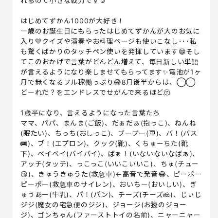
れるので小さな戦力です☺️
はじめてずかん1000が大好き！
一歳のお誕生日にもらったはじめてずかんが大のお気に
入り💛クイズや演奏やお料理ページも使いこなし･･･私
も驚くばかりのタッチペン使いを発揮しています😁そし
てこのおかげで言葉がどんどん増えて、毎日新しい単語
が言えるようになり楽しませてもらってます✨電池が1ヶ
月で無くなるフル稼働っぷり😅8月後半からは、◯◯
どーれだ？をエンドレスでせがんで来るほど🫠
1歳半になり、言えるようになった言葉たち
ママ、パパ、まんま(ご飯)、だぁだぁ(抱っこ)、ねんね
(眠たい)、ちっち(おしっこ)、ブーブー(車)、バ！(バス
🚌)、ブ！(エプロン)、クック(靴)、くちゅーちた(靴
下)、ベイベイ(バイバイ)、ばぁ！(いないないなばぁ)、
アッチ(タッチ)、っこっこ(いいこいいこ)、ちゅ(チュー
😘)、きゅうきゅうた(救急車)←高音で発音😂、ピーポー
ピーポー(救急車のサイレン)、おいちー(おいしい)、ぎ
ゅうあー(牛乳)、パ！(パン)、チーズ(チーズ🧀)、じぃじ
ジジ(魔女の宅急便のジジ)、ジョージ(お猿のジョー
ジ)、ゴンちゃん(ファーストトイの名前)、ニャーニャー