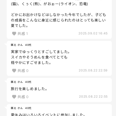
(猫)、くぅく(熊)、がおぉー(ライオン、恐竜)
どかにお出かけなどはしなかった今年でしたが、子ども
の成長をこんなに身近に感じられたのはとっても楽しい
夏でした。
共感
1
2025.09.02 16:45
匿名 さん
40代
実家でゆっくりとすごしてました。
スイカやそうめんを食べてとても
穏やかにすごせました。
共感
0
2025.08.22 22:59
匿名 さん
40代
旅行を楽しめました。
共感
0
2025.08.22 22:55
匿名 さん
40代
夏休みはいろいろイベントに参加しました。