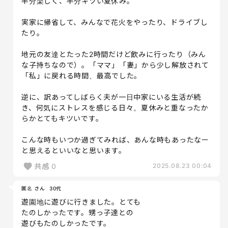
半分楽しく、半分キツい夏休み。
実家に帰省して、みんなで花火をやったり、ドライブし
たり。
地元の友達とたった2時間だけど飲みに行ったり（みん
な子持ちなので）。「ママ」「妻」から少し解放されて
「私」に戻れる時間、最高でした。
逆に、訳あってしばらく夫が一日中家にいる生活が続
き、何気にストレスを感じる日々。夏休みと重なったか
らかとてもキツいです。
こんな時もいつか過ぎてみれば、あんな時もあったなー
と思えるといいなと思います。
共感
0
2025.08.23 00:04
匿名 さん
30代
遊園地に遊びに行きました。とても
たのしかったです。甥っ子達との
遊びもたのしかったです。