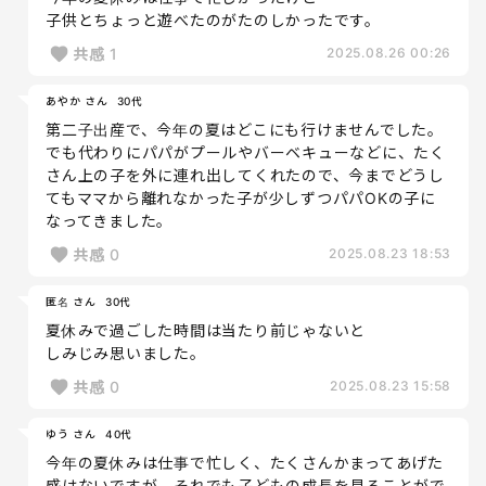
子供とちょっと遊べたのがたのしかったです。
共感
1
2025.08.26 00:26
あやか さん
30代
第二子出産で、今年の夏はどこにも行けませんでした。
でも代わりにパパがプールやバーベキューなどに、たく
さん上の子を外に連れ出してくれたので、今までどうし
てもママから離れなかった子が少しずつパパOKの子に
なってきました。
共感
0
2025.08.23 18:53
匿名 さん
30代
夏休みで過ごした時間は当たり前じゃないと
しみじみ思いました。
共感
0
2025.08.23 15:58
ゆう さん
40代
今年の夏休みは仕事で忙しく、たくさんかまってあげた
感はないですが、それでも子どもの成長を見ることがで