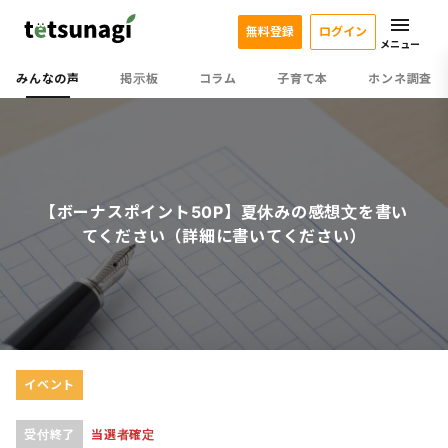
無料登録
ログイン
メニュー
みんなの声
掲示板
コラム
子育て本
ホンネ調査
【ボーナスポイント50P】夏休みの感想文を書い
てください（詳細に書いてください）
イベント
受付終了
当選者確定