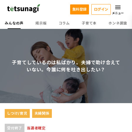
無料登録
ログイン
メニュー
みんなの声
掲示板
コラム
子育て本
ホンネ調査
子育てしているのは私ばかり。夫婦で助け合えて
いない。今誰に何を吐き出したい？
しつけ/育児
夫婦関係
受付終了
当選者確定