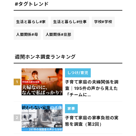
#タグトレンド
生活と暮らし
#家
生活と暮らし
#仕事
学校
#学校
人間関係
#母
人間関係
#旦那
週間ホンネ調査ランキング
しつけ/育児
子育て家庭の夫婦関係を調
1
査｜195件の声から見えた
「チームに…
家事
子育て家庭の家事負担の実
2
態を調査（第2回）