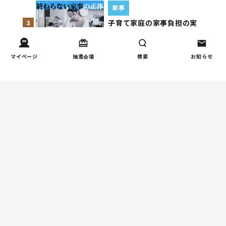
家事
子育て家庭の家事負担の実
3
態を調査（第1回）
マイページ
抽選会場
検索
お知らせ
お金
子どもの習い事の実態を調
4
査｜187件の声から見えた親
たちの葛…
週間コラムランキング
人間関係
小学生のママ友グループ
1
LINEが疲れた…角を立てな
い断り方と通知設定（第2
回）