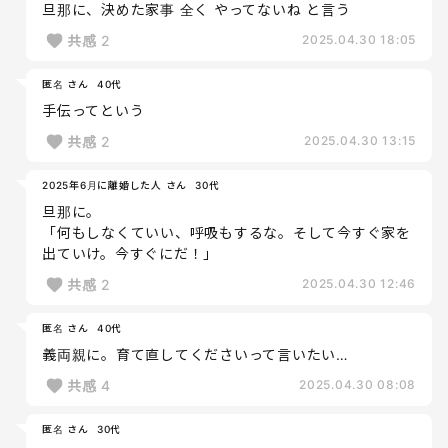
旦那に、決めた家事 全く やってないね と言う
共感
2
2025.04.30 18:05
匿名 さん
40代
手伝ってという
共感
2
2025.04.30 13:15
2025年6月に離婚した人 さん
30代
旦那に。
「何もしなくていい、呼吸もするな。そして今すぐ家を
出ていけ。今すぐにだ！」
共感
2
2025.04.30 12:46
匿名 さん
40代
義両親に。育て直してくださいって言いたい…
共感
4
2025.04.30 08:08
匿名 さん
30代