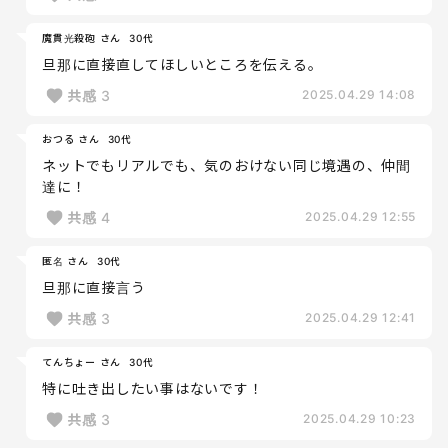
魔貫光殺砲 さん
30代
旦那に直接直してほしいところを伝える。
共感
3
2025.04.29 14:08
おつる さん
30代
ネットでもリアルでも、気のおけない同じ境遇の、仲間
達に！
共感
4
2025.04.29 12:55
匿名 さん
30代
旦那に直接言う
共感
3
2025.04.29 12:41
てんちょー さん
30代
特に吐き出したい事はないです！
共感
3
2025.04.29 10:23