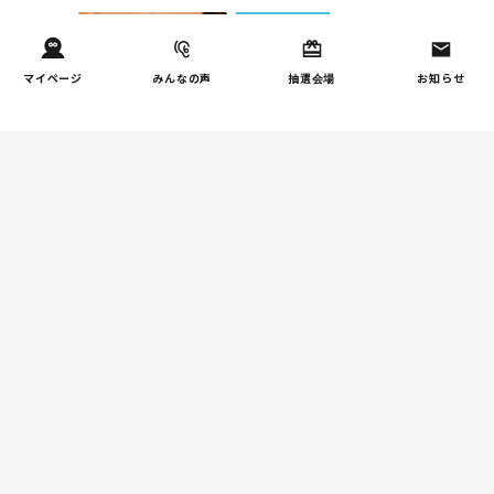
しつけ/育児
子育て家庭の夫婦関係を調
1
マイページ
みんなの声
抽選会場
お知らせ
査｜195件の声から見えた
「チームに…
家事
子育て家庭の家事負担の実
2
態を調査（第2回）
家事
子育て家庭の家事負担の実
3
態を調査（第1回）
お金
子どもの習い事の実態を調
4
査｜187件の声から見えた親
たちの葛…