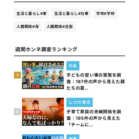
生活と暮らし
#家
生活と暮らし
#仕事
学校
#学校
人間関係
#母
人間関係
#旦那
週間ホンネ調査ランキング
お金
子どもの習い事の実態を調
1
査｜187件の声から見えた親
たちの葛…
しつけ/育児
子育て家庭の夫婦関係を調
2
査｜195件の声から見えた
「チームに…
家事