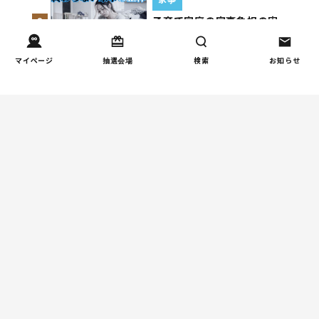
子育て家庭の家事負担の実
3
態を調査（第1回）
マイページ
抽選会場
検索
お知らせ
家事
子育て家庭の家事負担の実
4
態を調査（第2回）
週間コラムランキング
健康/病気
【小学生】朝起きられない
1
原因と対策を徹底解説｜起
立性調節障害の可能性も
（第1回）
しつけ/育児