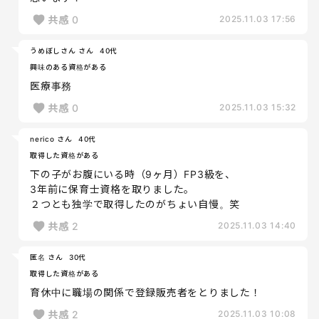
共感
0
2025.11.03 17:56
うめぼしさん さん
40代
興味のある資格がある
医療事務
共感
0
2025.11.03 15:32
nerico さん
40代
取得した資格がある
下の子がお腹にいる時（9ヶ月）FP3級を、
3年前に保育士資格を取りました。
２つとも独学で取得したのがちょい自慢。笑
共感
2
2025.11.03 14:40
匿名 さん
30代
取得した資格がある
育休中に職場の関係で登録販売者をとりました！
共感
2
2025.11.03 10:08