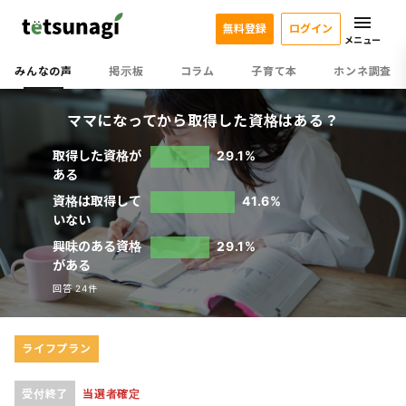
無料登録
ログイン
メニュー
みんなの声
掲示板
コラム
子育て本
ホンネ調査
ママになってから取得した資格はある？
取得した資格が
29.1%
ある
資格は取得して
41.6%
いない
興味のある資格
29.1%
がある
回答 24件
ライフプラン
受付終了
当選者確定