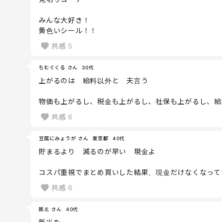
みんな大好き！
黄色いシール！！
共感
5
ちむぐくる さん
30代
上がるのは 給料以外と 夫言う
物価も上がるし、税金も上がるし、社保も上がるし、給
共感
6
豆腐にみょうが さん
東京都
40代
貯まるより 減るのが早い 現金よ
コスパ重視でまとめ買いした結果、現金だけなくなって
共感
6
匿名 さん
40代