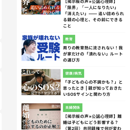
【掲示板の声×公認心理師】
「限界」「一人になりたい」
「消えたい」―― 追い詰められ
る親の心理と、その前にできる
こと
教育
周りの教育熱に流されない！我
が家だけの「潰れない」ルート
の選び方
健康/病気
「子どもの心の不調かも？」と
思ったとき | 親が知っておきた
いSOSサインと関わり方
夫婦関係
【掲示板の声×公認心理師】離
婚は子どもにどう影響する？
（第2回）共同親権で何が変わ