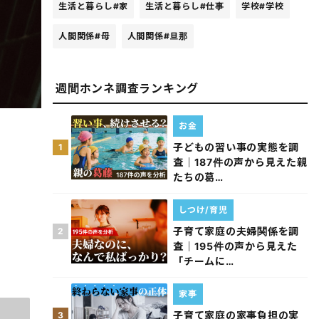
生活と暮らし
#家
生活と暮らし
#仕事
学校
#学校
人間関係
#母
人間関係
#旦那
週間ホンネ調査ランキング
お金
子どもの習い事の実態を調
1
査｜187件の声から見えた親
たちの葛…
しつけ/育児
子育て家庭の夫婦関係を調
2
査｜195件の声から見えた
「チームに…
家事
子育て家庭の家事負担の実
3