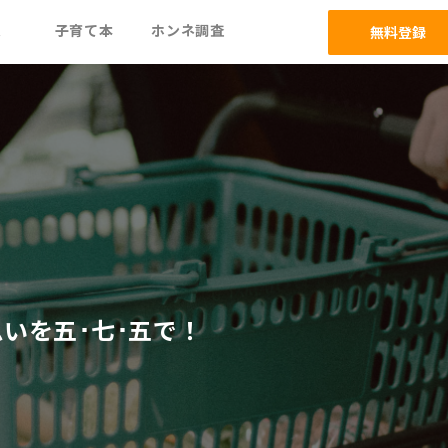
ム
子育て本
ホンネ調査
無料登録
いを五･七･五で！