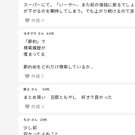
スーパーにて。「いーや〜、また前の値段に戻るでしょ
が下がるのを期待してしまう。でも上がり続けるので涙
共感
4
ヨタママ さん
40代
「節約」で
検索履歴が
埋まってる
節約術をどれだけ検索しているか…
共感
5
匿名 さん
50代
まとめ買い 豆腐ともやし 好きで良かった
共感
3
ちび さん
20代
少し前
安かったよね？と