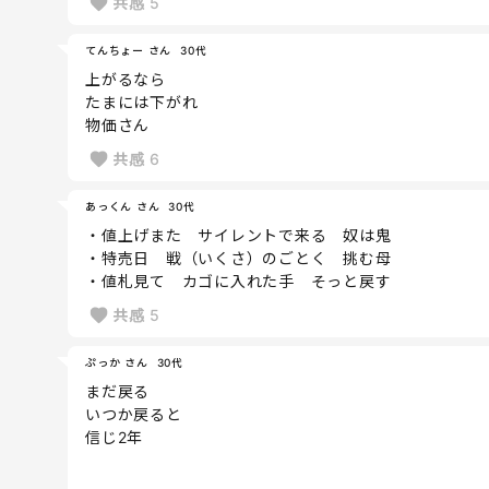
共感
5
てんちょー さん
30代
上がるなら
たまには下がれ
物価さん
共感
6
あっくん さん
30代
・値上げまた サイレントで来る 奴は鬼
・特売日 戦（いくさ）のごとく 挑む母
・値札見て カゴに入れた手 そっと戻す
共感
5
ぷっか さん
30代
まだ戻る
いつか戻ると
信じ2年