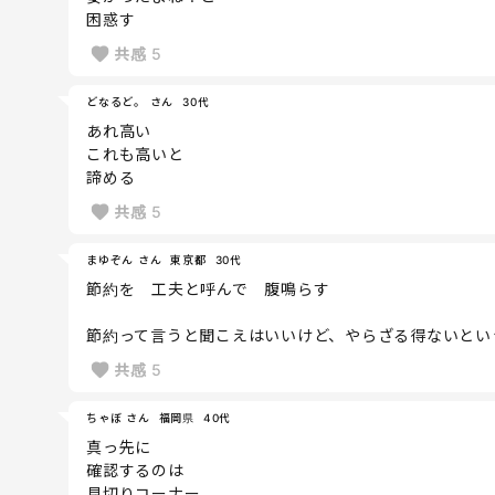
困惑す
共感
5
どなるど。 さん
30代
あれ高い
これも高いと
諦める
共感
5
まゆぞん さん
東京都
30代
節約を 工夫と呼んで 腹鳴らす
節約って言うと聞こえはいいけど、やらざる得ないという
共感
5
ちゃぼ さん
福岡県
40代
真っ先に
確認するのは
見切りコーナー