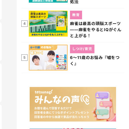
処法
教育
麻雀は最高の頭脳スポーツ
4
――麻雀をやるとIQがぐん
と上がる！
しつけ/育児
6～11歳のお悩み『嘘をつ
5
く』