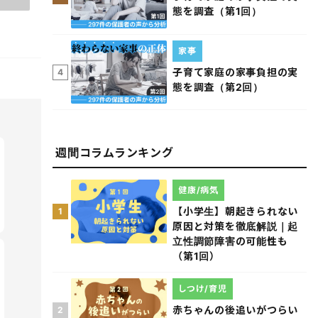
態を調査（第1回）
家事
子育て家庭の家事負担の実
4
態を調査（第2回）
週間コラムランキング
健康/病気
【小学生】朝起きられない
1
原因と対策を徹底解説｜起
立性調節障害の可能性も
（第1回）
しつけ/育児
赤ちゃんの後追いがつらい
2