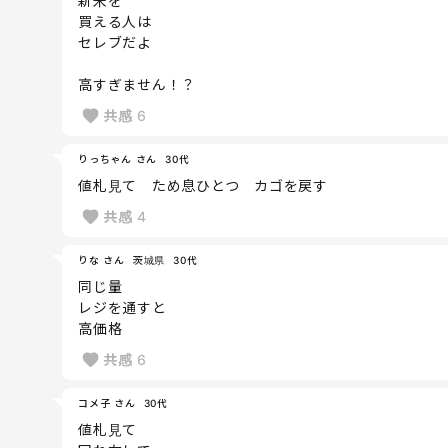
新米を
買える人は
セレブだよ
高すぎません！？
共感
6
りっちゃん さん
30代
値札見て ため息ひとつ カゴを戻す
共感
4
りな さん
茨城県
30代
同じ量
レジを通すと
高価格
共感
6
コメ子 さん
30代
値札見て