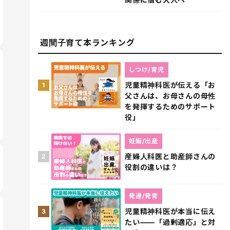
週間子育て本ランキング
しつけ/育児
児童精神科医が伝える「お
1
父さんは、お母さんの母性
を発揮するためのサポート
役」
妊娠/出産
産婦人科医と助産師さんの
2
役割の違いは？
発達/発育
児童精神科医が本当に伝え
3
たい――「過剰適応」と対