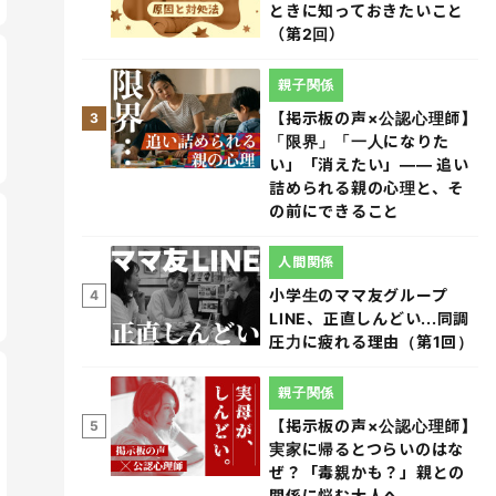
ときに知っておきたいこと
（第2回）
親子関係
【掲示板の声×公認心理師】
3
「限界」「一人になりた
い」「消えたい」―― 追い
詰められる親の心理と、そ
の前にできること
人間関係
小学生のママ友グループ
4
LINE、正直しんどい...同調
圧力に疲れる理由（第1回）
親子関係
【掲示板の声×公認心理師】
5
実家に帰るとつらいのはな
ぜ？「毒親かも？」親との
関係に悩む大人へ