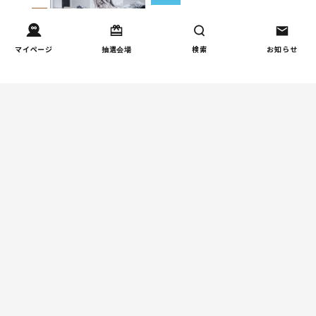
子育て家庭の家事負担の実
3
態を調査（第1回）
マイページ
抽選会場
検索
お知らせ
家事
子育て家庭の家事負担の実
4
態を調査（第2回）
週間コラムランキング
健康/病気
【小学生】朝起きられない
1
原因と対策を徹底解説｜起
立性調節障害の可能性も
（第1回）
しつけ/育児