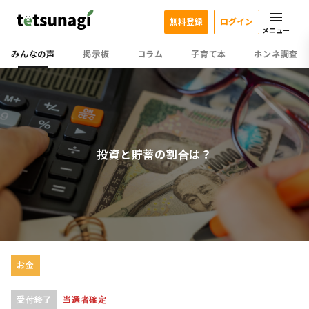
無料登録
ログイン
メニュー
みんなの声
掲示板
コラム
子育て本
ホンネ調査
投資と貯蓄の割合は？
お金
受付終了
当選者確定