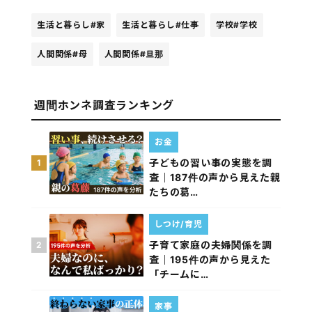
生活と暮らし
#家
生活と暮らし
#仕事
学校
#学校
人間関係
#母
人間関係
#旦那
週間ホンネ調査ランキング
お金
子どもの習い事の実態を調
1
査｜187件の声から見えた親
たちの葛…
しつけ/育児
子育て家庭の夫婦関係を調
2
査｜195件の声から見えた
「チームに…
家事