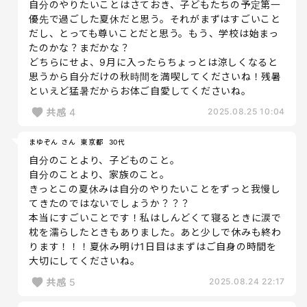
自分のやりたいことはさておき、子どもたちの予定第一
優先で過ごした夏休だと思う。それがまずはすごいこと
だし、とっても尊いことだと思う。もう、学校は始まっ
たのかな？まだかな？
どちらにせよ、9月に入ったらちょっとは涼しくなると
思うから自分だけの秋時間を満喫してくださいね！残暑
といえど猛暑だからお体ご自愛してくださいね。
共感
4
2025.08.25 10:04
まゆぞん さん
東京都
30代
自分のことより、子どものこと。
自分のことより、家族のこと。
きっとこの夏休みは自分のやりたいことをずっと我慢し
てきたのではないでしょうか？？？
本当にすごいことです！私はしんどくて寝るときに涙で
枕を濡らしたときもありました。あと少しで休みも終わ
ります！！！夏休み明け1日目はまずはご自身の時間を
大切にしてくださいね。
共感
5
2025.08.24 22:17