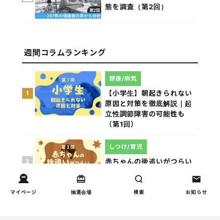
態を調査（第2回）
週間コラムランキング
健康/病気
【小学生】朝起きられない
1
原因と対策を徹底解説｜起
立性調節障害の可能性も
（第1回）
しつけ/育児
赤ちゃんの後追いがつらい
2
ときに知っておきたいこと
（第2回）
マイページ
抽選会場
検索
お知らせ
親子関係
【掲示板の声×公認心理師】
3