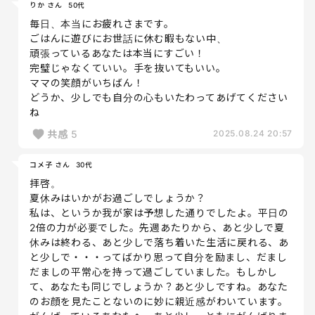
りか さん
50代
毎日、本当にお疲れさまです。
ごはんに遊びにお世話に休む暇もない中、
頑張っているあなたは本当にすごい！
完璧じゃなくていい。手を抜いてもいい。
ママの笑顔がいちばん！
どうか、少しでも自分の心もいたわってあげてください
ね
共感
5
2025.08.24 20:57
コメ子 さん
30代
拝啓。
夏休みはいかがお過ごしでしょうか？
私は、というか我が家は予想した通りでしたよ。平日の
2倍の力が必要でした。先週あたりから、あと少しで夏
休みは終わる、あと少しで落ち着いた生活に戻れる、あ
と少しで・・・ってばかり思って自分を励まし、だまし
だましの平常心を持って過ごしていました。もしかし
て、あなたも同じでしょうか？あと少しですね。あなた
のお顔を見たことないのに妙に親近感がわいています。