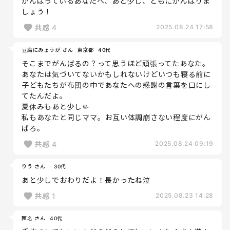
がんばっているあなたへ、あと少し、ともにがんばりま
しょう！
共感
4
2025.08.24 17:58
豆腐にみょうが さん
東京都
40代
そこまでがんばるの？って思うほど頑張ってたあなた。
あなたは気づいてないかもしれないけどいつも寝る前に
子どもたちが布団の中であなたへの感謝の言葉を口にし
てたんだよ。
夏休みもあと少し🤏
私もあなたと同じママ。お互い体調崩さない程度にがん
ばろ。
共感
4
2025.08.24 09:19
りう さん
30代
あと少しでおわりだよ！長かったね泣
共感
1
2025.08.23 14:28
匿名 さん
40代