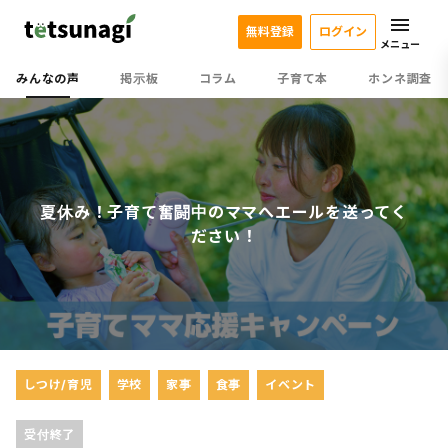
無料登録
ログイン
メニュー
みんなの声
掲示板
コラム
子育て本
ホンネ調査
夏休み！子育て奮闘中のママへエールを送ってく
ださい！
しつけ/育児
学校
家事
食事
イベント
受付終了