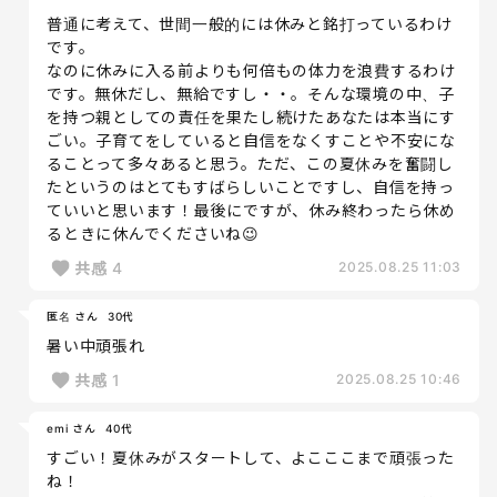
普通に考えて、世間一般的には休みと銘打っているわけ
です。
なのに休みに入る前よりも何倍もの体力を浪費するわけ
です。無休だし、無給ですし・・。そんな環境の中、子
を持つ親としての責任を果たし続けたあなたは本当にす
ごい。子育てをしていると自信をなくすことや不安にな
ることって多々あると思う。ただ、この夏休みを奮闘し
たというのはとてもすばらしいことですし、自信を持っ
ていいと思います！最後にですが、休み終わったら休め
るときに休んでくださいね😉
共感
4
2025.08.25 11:03
匿名 さん
30代
暑い中頑張れ
共感
1
2025.08.25 10:46
emi さん
40代
すごい！夏休みがスタートして、よこここまで頑張った
ね！