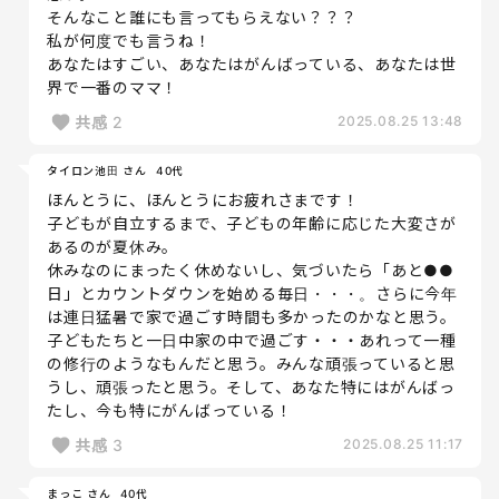
そんなこと誰にも言ってもらえない？？？
私が何度でも言うね！
あなたはすごい、あなたはがんばっている、あなたは世
界で一番のママ！
共感
2
2025.08.25 13:48
タイロン池田 さん
40代
ほんとうに、ほんとうにお疲れさまです！
子どもが自立するまで、子どもの年齢に応じた大変さが
あるのが夏休み。
休みなのにまったく休めないし、気づいたら「あと●●
日」とカウントダウンを始める毎日・・・。さらに今年
は連日猛暑で家で過ごす時間も多かったのかなと思う。
子どもたちと一日中家の中で過ごす・・・あれって一種
の修行のようなもんだと思う。みんな頑張っていると思
うし、頑張ったと思う。そして、あなた特にはがんばっ
たし、今も特にがんばっている！
共感
3
2025.08.25 11:17
まっこ さん
40代