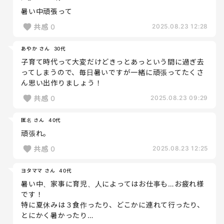
暑い中頑張って
共感
0
2025.08.23 12:28
あやか さん
30代
子育て時代って大変だけどきっとあっという間に過ぎ去
ってしまうので、毎日暑いですが一緒に頑張ってたくさ
ん思い出作りましょう！
共感
0
2025.08.23 09:29
匿名 さん
40代
頑張れ。
共感
0
2025.08.23 12:25
ヨタママ さん
40代
暑い中、家事に育児、人によってはお仕事も…お疲れ様
です！
特に夏休みは３食作ったり、どこかに連れて行ったり、
とにかく暑かったり…