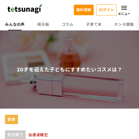
無料登録
ログイン
メニュー
みんなの声
掲示板
コラム
子育て本
ホンネ調査
20才を迎えた子どもにすすめたいコスメは？
美容
受付終了
当選者確定