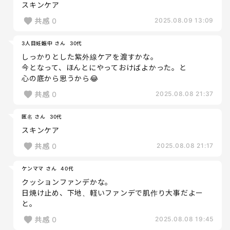
スキンケア
共感
0
2025.08.09 13:09
3人目妊娠中 さん
30代
しっかりとした紫外線ケアを渡すかな。
今となって、ほんとにやっておけばよかった。と
心の底から思うから😂
共感
0
2025.08.08 21:37
匿名 さん
30代
スキンケア
共感
0
2025.08.08 21:17
ケンママ さん
40代
クッションファンデかな。
日焼け止め、下地、軽いファンデで肌作り大事だよー
と。
共感
0
2025.08.08 19:45