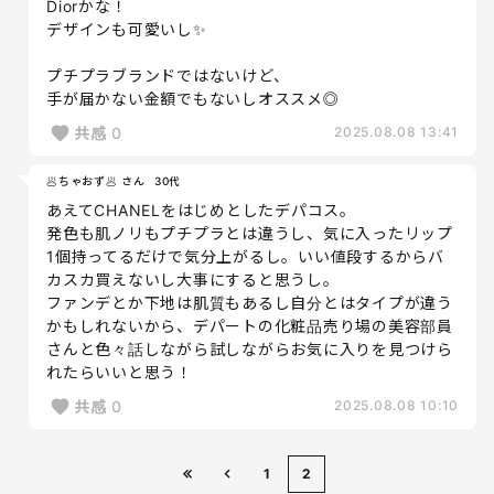
Diorかな！
デザインも可愛いし✨
プチプラブランドではないけど、
手が届かない金額でもないしオススメ◎
共感
0
2025.08.08 13:41
🥟ちゃおず🥟 さん
30代
あえてCHANELをはじめとしたデパコス。
発色も肌ノリもプチプラとは違うし、気に入ったリップ
1個持ってるだけで気分上がるし。いい値段するからバ
カスカ買えないし大事にすると思うし。
ファンデとか下地は肌質もあるし自分とはタイプが違う
かもしれないから、デパートの化粧品売り場の美容部員
さんと色々話しながら試しながらお気に入りを見つけら
れたらいいと思う！
共感
0
2025.08.08 10:10
1
2