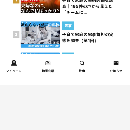
子育て家庭の夫婦関係を調
1
査｜195件の声から見えた
「チームに…
家事
子育て家庭の家事負担の実
2
態を調査（第1回）
家事
子育て家庭の家事負担の実
3
態を調査（第2回）
マイページ
抽選会場
検索
お知らせ
お金
子どもの習い事の実態を調
4
査｜187件の声から見えた親
たちの葛…