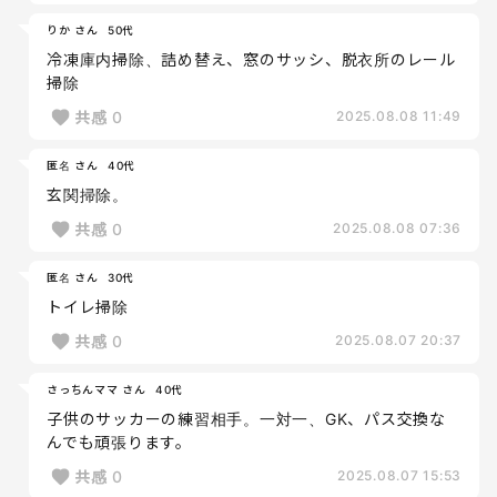
りか さん
50代
冷凍庫内掃除、詰め替え、窓のサッシ、脱衣所のレール
掃除
共感
0
2025.08.08 11:49
匿名 さん
40代
玄関掃除。
共感
0
2025.08.08 07:36
匿名 さん
30代
トイレ掃除
共感
0
2025.08.07 20:37
さっちんママ さん
40代
子供のサッカーの練習相手。一対一、GK、パス交換な
んでも頑張ります。
共感
0
2025.08.07 15:53