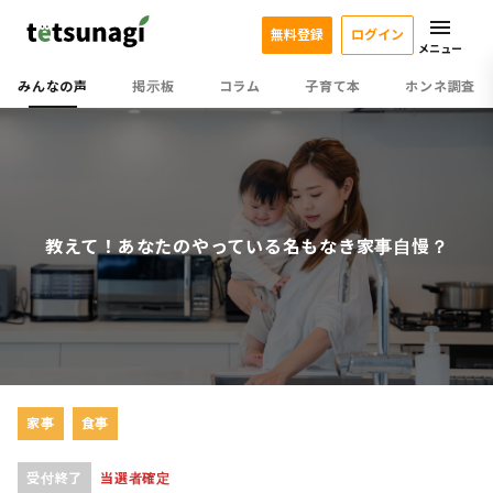
無料登録
ログイン
メニュー
みんなの声
掲示板
コラム
子育て本
ホンネ調査
教えて！あなたのやっている名もなき家事自慢？
家事
食事
受付終了
当選者確定