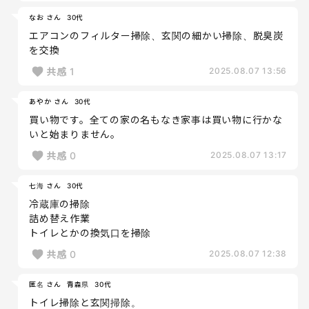
なお さん
30代
エアコンのフィルター掃除、玄関の細かい掃除、脱臭炭
を交換
共感
1
2025.08.07 13:56
あやか さん
30代
買い物です。全ての家の名もなき家事は買い物に行かな
いと始まりません。
共感
0
2025.08.07 13:17
七海 さん
30代
冷蔵庫の掃除
詰め替え作業
トイレとかの換気口を掃除
共感
0
2025.08.07 12:38
匿名 さん
青森県
30代
トイレ掃除と玄関掃除。