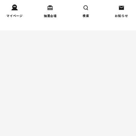
家事
子育て家庭の家事負担の実
4
マイページ
抽選会場
検索
お知らせ
態を調査（第2回）
週間コラムランキング
健康/病気
【小学生】朝起きられない
1
原因と対策を徹底解説｜起
立性調節障害の可能性も
（第1回）
しつけ/育児
赤ちゃんの後追いがつらい
2
ときに知っておきたいこと
（第2回）