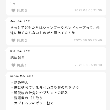
い。
共感
0
2025.08.05 21:39
みか さん
40代
きっと子どもたちはシャンプーやハンドソープって、永
遠に無くならないものだと思ってる！笑
共感
2
2025.08.05 20:46
匿名 さん
40代
詰め替え
共感
1
2025.08.05 19:10
nerico さん
40代
・詰め替え
・床に落ちている食べカスや髪の毛を拾う
・郵便物の仕分けやプリントの記入
・洗濯機のゴミ取り
・カブトムシのゼリー替え