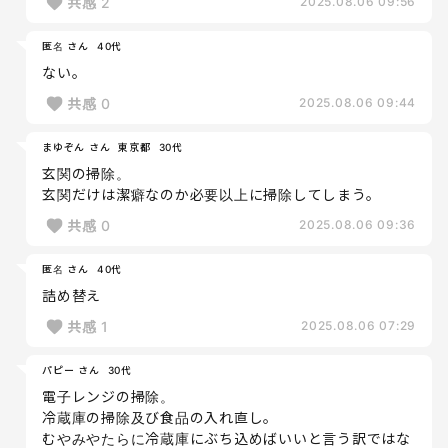
共感
2
2025.08.06 09:56
匿名 さん
40代
ない。
共感
0
2025.08.06 09:44
まゆぞん さん
東京都
30代
玄関の掃除。
玄関だけは潔癖なのか必要以上に掃除してしまう。
共感
0
2025.08.06 09:36
匿名 さん
40代
詰め替え
共感
1
2025.08.06 07:29
パピー さん
30代
電子レンジの掃除。
冷蔵庫の掃除及び食品の入れ直し。
むやみやたらに冷蔵庫にぶち込めばいいと言う訳ではな