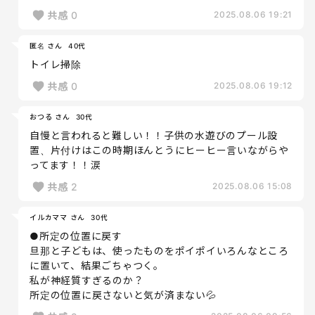
共感
0
2025.08.06 19:21
匿名 さん
40代
トイレ掃除
共感
0
2025.08.06 19:12
おつる さん
30代
自慢と言われると難しい！！子供の水遊びのプール設
置、片付けはこの時期ほんとうにヒーヒー言いながらや
ってます！！涙
共感
2
2025.08.06 15:08
イルカママ さん
30代
●所定の位置に戻す
旦那と子どもは、使ったものをポイポイいろんなところ
に置いて、結果ごちゃつく。
私が神経質すぎるのか？
所定の位置に戻さないと気が済まない💦