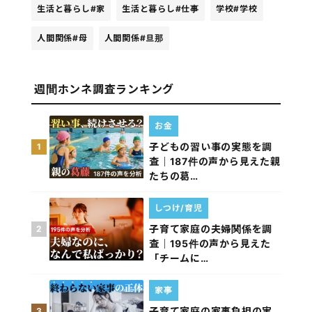
生活と暮らし
#家
生活と暮らし
#仕事
学校
#学校
人間関係
#母
人間関係
#旦那
週間ホンネ調査ランキング
お金
子どもの習い事の実態を調
1
査｜187件の声から見えた親
たちの葛…
しつけ/育児
子育て家庭の夫婦関係を調
2
査｜195件の声から見えた
「チームに…
家事
子育て家庭の家事負担の実
3