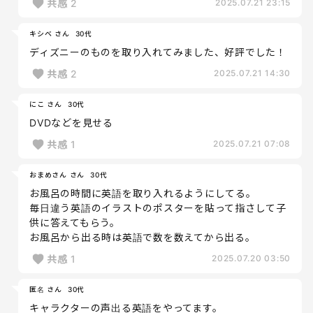
共感
2
2025.07.21 23:15
キシベ さん
30代
ディズニーのものを取り入れてみました、好評でした！
共感
2
2025.07.21 14:30
にこ さん
30代
DVDなどを見せる
共感
1
2025.07.21 07:08
おまめさん さん
30代
お風呂の時間に英語を取り入れるようにしてる。
毎日違う英語のイラストのポスターを貼って指さして子
供に答えてもらう。
お風呂から出る時は英語で数を数えてから出る。
共感
1
2025.07.20 03:50
匿名 さん
30代
キャラクターの声出る英語をやってます。