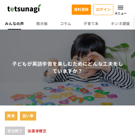
無料登録
ログイン
メニュー
みんなの声
掲示板
コラム
子育て本
ホンネ調査
子どもが英語学習を楽しむためにどんな工夫をし
ていますか？
教育
習い事
受付終了
当選者確定