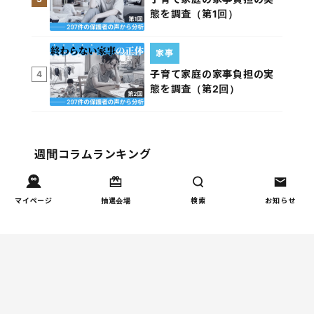
態を調査（第1回）
家事
子育て家庭の家事負担の実
4
態を調査（第2回）
週間コラムランキング
健康/病気
マイページ
抽選会場
検索
お知らせ
【小学生】朝起きられない
1
原因と対策を徹底解説｜起
立性調節障害の可能性も
（第1回）
しつけ/育児
赤ちゃんの後追いがつらい
2