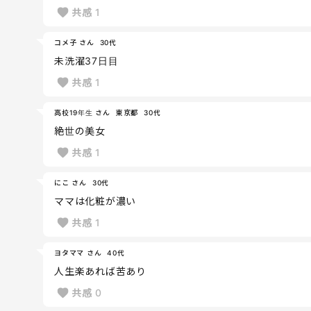
共感
1
コメ子 さん
30代
未洗濯37日目
共感
1
高校19年生 さん
東京都
30代
絶世の美女
共感
1
にこ さん
30代
ママは化粧が濃い
共感
1
ヨタママ さん
40代
人生楽あれば苦あり
共感
0