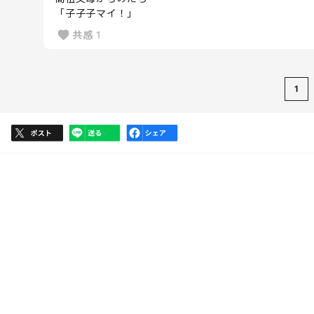
「子子子マイ！」
共感
1
1