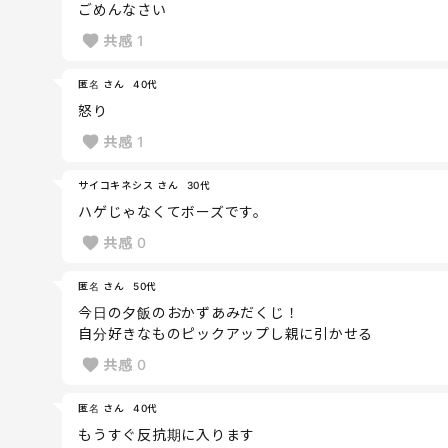
ごめんなさい
共感
1
匿名 さん
40代
怒り
共感
1
サイコキネシス さん
30代
ハゲじゃなくてボーズです。
共感
0
匿名 さん
50代
今日の夕飯のおかずあみだくじ！
自分好きなものピックアップし親に引かせる
共感
0
匿名 さん
40代
もうすぐ反抗期に入ります