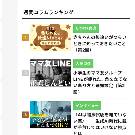
週間コラムランキング
しつけ/育児
赤ちゃんの後追いがつらい
1
ときに知っておきたいこと
（第2回）
人間関係
小学生のママ友グループ
2
LINEが疲れた…角を立てな
い断り方と通知設定（第2
回）
インタビュー
『AIは臨床試験を経ていな
3
い薬』──生成AI時代に親
が手放してはいけない視点
とは