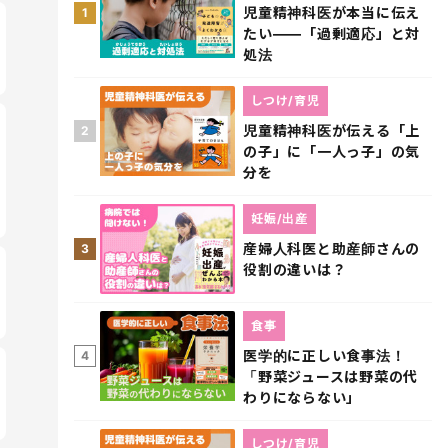
児童精神科医が本当に伝え
1
たい――「過剰適応」と対
処法
しつけ/育児
児童精神科医が伝える「上
2
の子」に「一人っ子」の気
分を
妊娠/出産
産婦人科医と助産師さんの
3
役割の違いは？
食事
医学的に正しい食事法！
4
「野菜ジュースは野菜の代
わりにならない」
しつけ/育児