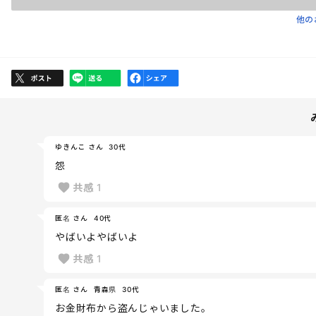
他の
ゆきんこ さん
30代
怨
共感
1
匿名 さん
40代
やばいよやばいよ
共感
1
匿名 さん
青森県
30代
お金財布から盗んじゃいました。