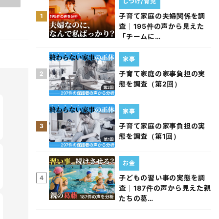
しつけ/育児
子育て家庭の夫婦関係を調
1
査｜195件の声から見えた
「チームに…
家事
子育て家庭の家事負担の実
2
態を調査（第2回）
家事
子育て家庭の家事負担の実
3
態を調査（第1回）
お金
子どもの習い事の実態を調
4
査｜187件の声から見えた親
たちの葛…