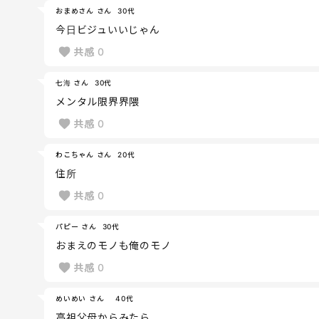
おまめさん さん
30代
今日ビジュいいじゃん
共感
0
七海 さん
30代
メンタル限界界隈
共感
0
わこちゃん さん
20代
住所
共感
0
パピー さん
30代
おまえのモノも俺のモノ
共感
0
めいめい さん
40代
高祖父母からみたら