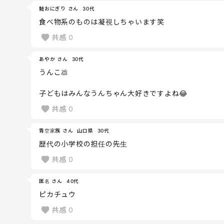
鮭おにぎり さん
30代
食べ物系のものは凝視しちゃいます笑
共感
0
あやか さん
30代
うんこ💩
子どもはみんなうんちゃん大好きですよね😂
共感
0
青空家族 さん
山口県
30代
歴代の小学校の担任の先生
共感
0
匿名 さん
40代
ピカチュウ
共感
0