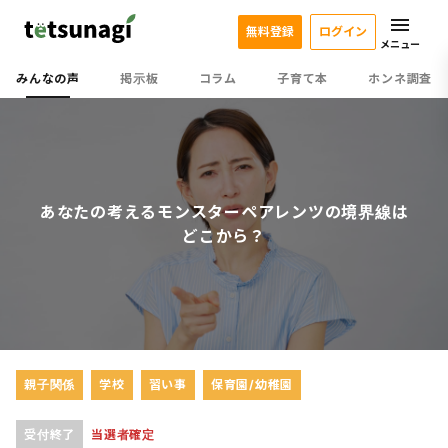
無料登録
ログイン
メニュー
みんなの声
掲示板
コラム
子育て本
ホンネ調査
あなたの考えるモンスターペアレンツの境界線は
どこから？
親子関係
学校
習い事
保育園/幼稚園
受付終了
当選者確定