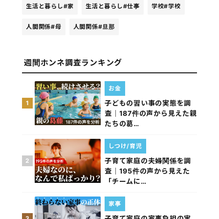
生活と暮らし
#家
生活と暮らし
#仕事
学校
#学校
人間関係
#母
人間関係
#旦那
週間ホンネ調査ランキング
お金
子どもの習い事の実態を調
1
査｜187件の声から見えた親
たちの葛…
しつけ/育児
子育て家庭の夫婦関係を調
2
査｜195件の声から見えた
「チームに…
家事
子育て家庭の家事負担の実
3