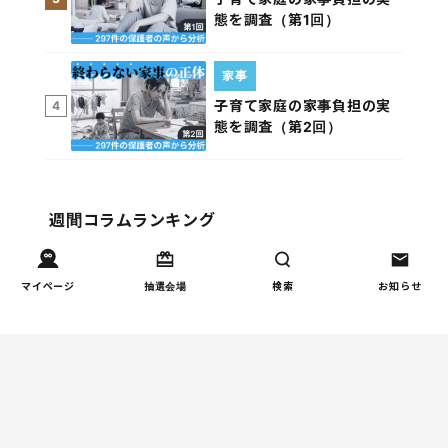
態を調査（第1回）
家事
子育て家庭の家事負担の実
4
態を調査（第2回）
週間コラムランキング
健康/病気
マイページ
抽選会場
検索
お知らせ
【小学生】朝起きられない
1
原因と対策を徹底解説｜起
立性調節障害の可能性も
（第1回）
しつけ/育児
赤ちゃんの後追いがつらい
2