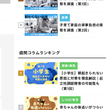
態を調査（第1回）
家事
子育て家庭の家事負担の実
4
態を調査（第2回）
週間コラムランキング
健康/病気
【小学生】朝起きられない
1
原因と対策を徹底解説｜起
立性調節障害の可能性も
（第1回）
しつけ/育児
赤ちゃんの後追いがつらい
2