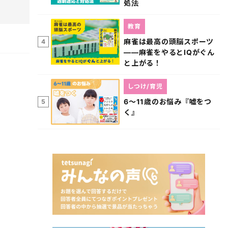
処法
教育
麻雀は最高の頭脳スポーツ
4
――麻雀をやるとIQがぐん
と上がる！
しつけ/育児
6～11歳のお悩み『嘘をつ
5
く』