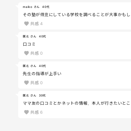
maiko さん
40代
その塾が得意にしている学校を調べることが大事かもし
共感
4
匿名 さん
40代
口コミ
共感
0
匿名 さん
40代
先生の指導が上手い
共感
0
匿名 さん
30代
ママ友の口コミとかネットの情報、本人が行きたいとこ
共感
6