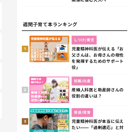
週間子育て本ランキング
しつけ/育児
児童精神科医が伝える「お
1
父さんは、お母さんの母性
を発揮するためのサポート
役」
妊娠/出産
産婦人科医と助産師さんの
2
役割の違いは？
発達/発育
児童精神科医が本当に伝え
3
たい――「過剰適応」と対