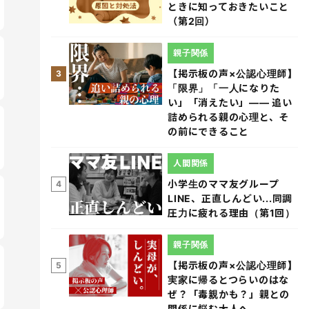
ときに知っておきたいこと
（第2回）
親子関係
【掲示板の声×公認心理師】
3
「限界」「一人になりた
い」「消えたい」―― 追い
詰められる親の心理と、そ
の前にできること
人間関係
小学生のママ友グループ
4
LINE、正直しんどい...同調
圧力に疲れる理由（第1回）
親子関係
【掲示板の声×公認心理師】
5
実家に帰るとつらいのはな
ぜ？「毒親かも？」親との
関係に悩む大人へ