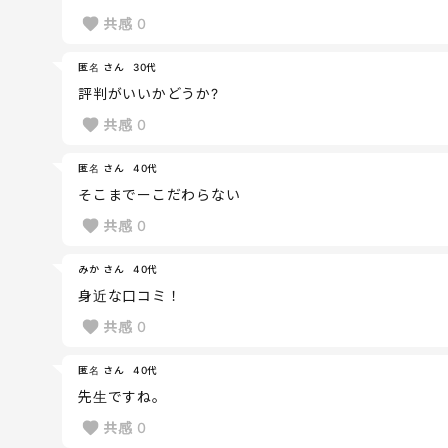
共感
0
匿名 さん
30代
評判がいいかどうか?
共感
0
匿名 さん
40代
そこまでーこだわらない
共感
0
みか さん
40代
身近な口コミ！
共感
0
匿名 さん
40代
先生ですね。
共感
0