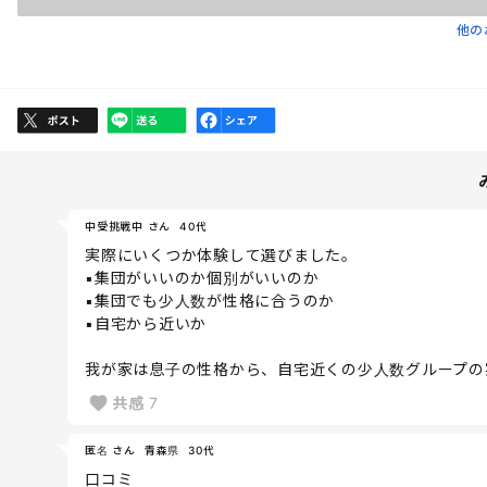
他の
中受挑戦中 さん
40代
実際にいくつか体験して選びました。
▪︎集団がいいのか個別がいいのか
▪︎集団でも少人数が性格に合うのか
▪︎自宅から近いか
我が家は息子の性格から、自宅近くの少人数グループの
共感
7
匿名 さん
青森県
30代
口コミ