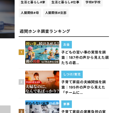
生活と暮らし
#家
生活と暮らし
#仕事
学校
#学校
人間関係
#母
人間関係
#旦那
週間ホンネ調査ランキング
お金
子どもの習い事の実態を調
1
査｜187件の声から見えた親
たちの葛…
しつけ/育児
子育て家庭の夫婦関係を調
2
査｜195件の声から見えた
「チームに…
家事
子育て家庭の家事負担の実
3