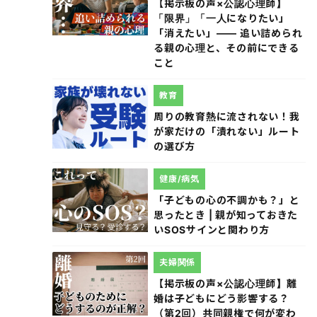
【掲示板の声×公認心理師】
「限界」「一人になりたい」
「消えたい」―― 追い詰められ
る親の心理と、その前にできる
こと
教育
周りの教育熱に流されない！我
が家だけの「潰れない」ルート
の選び方
健康/病気
「子どもの心の不調かも？」と
思ったとき | 親が知っておきた
いSOSサインと関わり方
夫婦関係
【掲示板の声×公認心理師】離
婚は子どもにどう影響する？
（第2回）共同親権で何が変わ