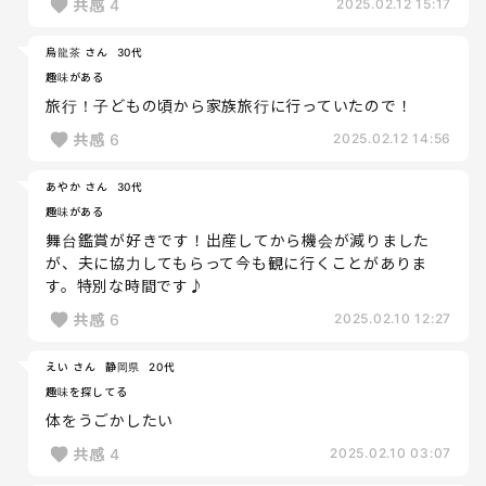
共感
4
2025.02.12 15:17
烏龍茶 さん
30代
趣味がある
旅行！子どもの頃から家族旅行に行っていたので！
共感
6
2025.02.12 14:56
あやか さん
30代
趣味がある
舞台鑑賞が好きです！出産してから機会が減りました
が、夫に協力してもらって今も観に行くことがありま
す。特別な時間です♪
共感
6
2025.02.10 12:27
えい さん
静岡県
20代
趣味を探してる
体をうごかしたい
共感
4
2025.02.10 03:07