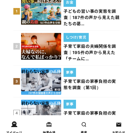
お金
子どもの習い事の実態を調
1
査｜187件の声から見えた親
たちの葛…
しつけ/育児
子育て家庭の夫婦関係を調
2
査｜195件の声から見えた
「チームに…
家事
子育て家庭の家事負担の実
3
態を調査（第1回）
家事
子育て家庭の家事負担の実
4
態を調査（第2回）
マイページ
抽選会場
検索
お知らせ