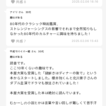
共感
8
2025.02.06 16:16
アイリ さん
30代
趣味がある
80年代のクラシック映画鑑賞。
ストレンジャーシングスの影響でそれまで全然知りもし
なかった80年代のカルチャーに興味を持ちました！
共感
7
2025.02.06 15:43
平成サバイバー姫 さん
30代
趣味がある
読書です。
ここ10年くらいの趣味です。
本屋大賞も受賞した「謎解きはディナーの後で」という
本からスタートしました。櫻井翔くんと北川景子さんの
ダブル主演でドラマも放送されていました！
本屋大賞を受賞した本は絶対に読んでいます。
むかーしの小説とかは言葉や言い回しが難しくて苦手汗