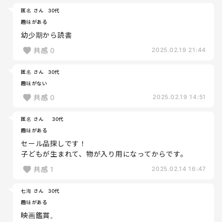
匿名 さん
30代
趣味がある
幼少期から読書
共感
0
2025.02.19 21:44
匿名 さん
30代
趣味がない
共感
0
2025.02.19 14:51
匿名 さん
30代
趣味がある
セール品探しです！
子どもが生まれて、物が入り用になってからです。
共感
1
2025.02.14 16:47
七海 さん
30代
趣味がある
映画鑑賞。