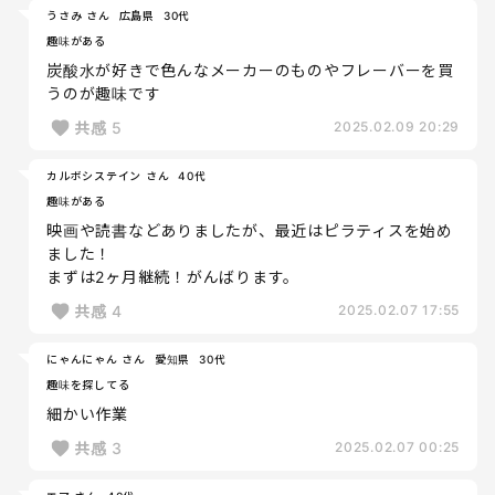
うさみ さん
広島県
30代
趣味がある
炭酸水が好きで色んなメーカーのものやフレーバーを買
うのが趣味です
共感
5
2025.02.09 20:29
カルボシステイン さん
40代
趣味がある
映画や読書などありましたが、最近はピラティスを始め
ました！
まずは2ヶ月継続！がんばります。
共感
4
2025.02.07 17:55
にゃんにゃん さん
愛知県
30代
趣味を探してる
細かい作業
共感
3
2025.02.07 00:25