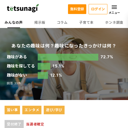
無料登録
ログイン
メニュー
みんなの声
掲示板
コラム
子育て本
ホンネ調査
あなたの趣味は何？趣味になったきっかけは何？
趣味がある
72.7%
趣味を探してる
15.1%
趣味がない
12.1%
回答 33件
習い事
エンタメ
遊び/学び
受付終了
当選者確定