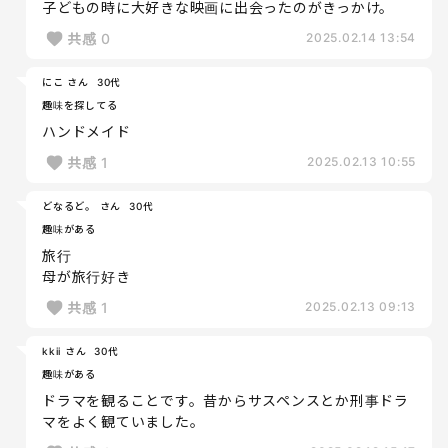
子どもの時に大好きな映画に出会ったのがきっかけ。
共感
0
2025.02.14 13:54
にこ さん
30代
趣味を探してる
ハンドメイド
共感
1
2025.02.13 10:55
どなるど。 さん
30代
趣味がある
旅行
母が旅行好き
共感
1
2025.02.13 09:13
kkii さん
30代
趣味がある
ドラマを観ることです。昔からサスペンスとか刑事ドラ
マをよく観ていました。