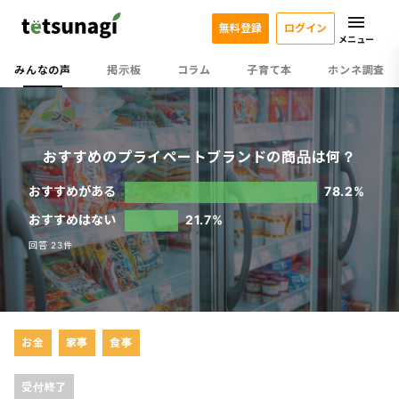
無料登録
ログイン
メニュー
みんなの声
掲示板
コラム
子育て本
ホンネ調査
おすすめのプライペートブランドの商品は何？
おすすめがある
78.2%
おすすめはない
21.7%
回答 23件
お金
家事
食事
受付終了