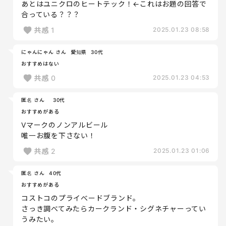
あとはユニクロのヒートテック！←これはお題の回答で
合っている？？？
共感
1
2025.01.23 08:58
にゃんにゃん さん
愛知県
30代
おすすめはない
共感
0
2025.01.23 04:53
匿名 さん
30代
おすすめがある
Vマークのノンアルビール
唯一お腹を下さない！
共感
2
2025.01.23 01:06
匿名 さん
40代
おすすめがある
コストコのプライべードブランド。
さっき調べてみたらカークランド・シグネチャーってい
うみたい。