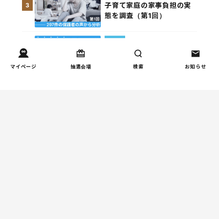
子育て家庭の家事負担の実
3
態を調査（第1回）
家事
子育て家庭の家事負担の実
4
態を調査（第2回）
マイページ
抽選会場
検索
お知らせ
週間コラムランキング
健康/病気
【小学生】朝起きられない
1
原因と対策を徹底解説｜起
立性調節障害の可能性も
（第1回）
しつけ/育児