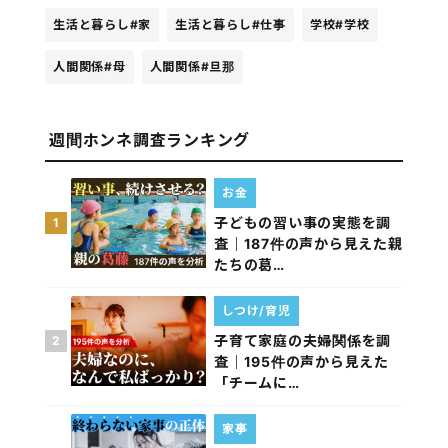
生活と暮らし
#家
生活と暮らし
#仕事
学校
#学校
人間関係
#母
人間関係
#旦那
週間ホンネ調査ランキング
お金
子どもの習い事の実態を調
1
査｜187件の声から見えた親
たちの葛…
しつけ/育児
子育て家庭の夫婦関係を調
2
査｜195件の声から見えた
「チームに…
家事