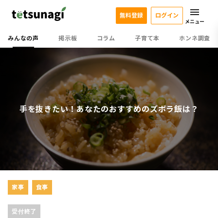
無料登録
ログイン
メニュー
みんなの声
掲示板
コラム
子育て本
ホンネ調査
手を抜きたい！あなたのおすすめのズボラ飯は？
家事
食事
受付終了