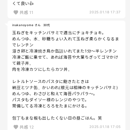
くて良い👍
共感
11
2025.01.18 17:37
inakanoyome さん
30代
玉ねぎをキッチンバサミで適当にチョキチョキ。
めんつゆ、水、砂糖ちょい入れて玉ねぎ柔らかくなるま
でレンチン
溶き卵と冷凍焼き鳥か缶詰いれてまた1分〜半レンチン
冷凍ご飯に乗せて、あれば海苔や大葉ちぎってゴマかけ
て親子丼。
肉を冷凍カツにしたらカツ丼。
レトルトソースのパスタに飽きたときは
納豆とツナ缶、かいわれ(根元は相棒のキッチンバサミ)
めんつゆ、わさびと和えて海苔パラパラ〜。
パスタもダイソー様のレンジのやつで。
常備してる冷凍とろろをたまにかける。
包丁もまな板も出したくない日の昼ごはん。笑
共感
12
2025.01.18 17:05