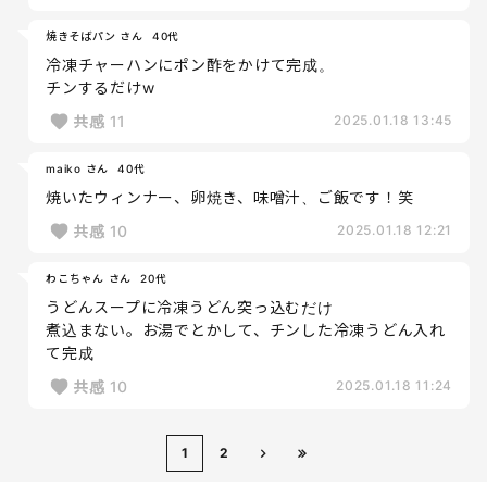
焼きそばパン さん
40代
冷凍チャーハンにポン酢をかけて完成。
チンするだけw
共感
11
2025.01.18 13:45
maiko さん
40代
焼いたウィンナー、卵焼き、味噌汁、ご飯です！笑
共感
10
2025.01.18 12:21
わこちゃん さん
20代
うどんスープに冷凍うどん突っ込むだけ
煮込まない。お湯でとかして、チンした冷凍うどん入れ
て完成
共感
10
2025.01.18 11:24
1
2