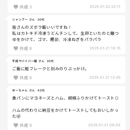
共感
3
2025.01.22 22:11
シャンプー さん
30代
皆さんのズボラ飯いいですね！
私はカトキチ冷凍うどんチンして、生卵といたのと麺つ
ゆをかけて、ゴマ、鰹節、冷凍ねぎをパラパラ
共感
8
2025.01.21 16:15
平成サバイバー姫 さん
30代
ご飯に鮭フレークと刻みのりぶっかけ。
共感
8
2025.01.21 12:45
ゆーちゃん さん
40代
食パンにマヨネーズとハム、胡椒ふりかけてトースト🍞
ハムの代わりに納豆をかけてトーストしてもおいしかっ
た🤣
共感
9
2025.01.21 09:03