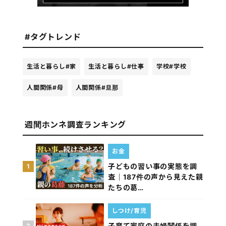
#タグトレンド
生活と暮らし
#家
生活と暮らし
#仕事
学校
#学校
人間関係
#母
人間関係
#旦那
週間ホンネ調査ランキング
お金
子どもの習い事の実態を調
1
査｜187件の声から見えた親
たちの葛…
しつけ/育児
子育て家庭の夫婦関係を調
2