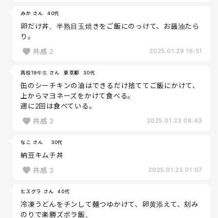
みか さん
40代
卵だけ丼。半熟目玉焼きをご飯にのっけて、お醤油たら
り。
共感
2
2025.01.29 16:51
高校19年生 さん
東京都
30代
缶のシーチキンの油はできるだけ捨ててご飯にかけて、
上からマヨネーズをかけて食べる。
週に2回は食べている。
共感
3
2025.01.23 08:43
なこ さん
30代
納豆キムチ丼
共感
3
2025.01.23 01:07
ヒスグラ さん
40代
冷凍うどんをチンして麺つゆかけて、卵黄添えて、刻み
のりで楽勝ズボラ飯。