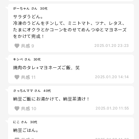
がーちゃん さん
30代
サラダうどん。
冷凍のうどんをチンして、ミニトマト、ツナ、レタス、
たまにオクラとかコーンをのせてめんつゆとマヨネーズ
をかけて完成！
共感
9
2025.01.20 23:23
キシベ さん
30代
焼肉のタレ+マヨネーズご飯。笑
共感
11
2025.01.20 14:14
さっちんママ さん
40代
納豆ご飯にお湯かけて、納豆茶漬け！
共感
10
2025.01.20 11:55
にこ さん
30代
納豆ごはん。