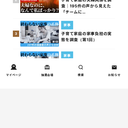
査｜195件の声から見えた
「チームに…
家事
子育て家庭の家事負担の実
3
態を調査（第1回）
家事
子育て家庭の家事負担の実
4
態を調査（第2回）
マイページ
抽選会場
検索
お知らせ
週間コラムランキング
健康/病気
【小学生】朝起きられない
1
原因と対策を徹底解説｜起