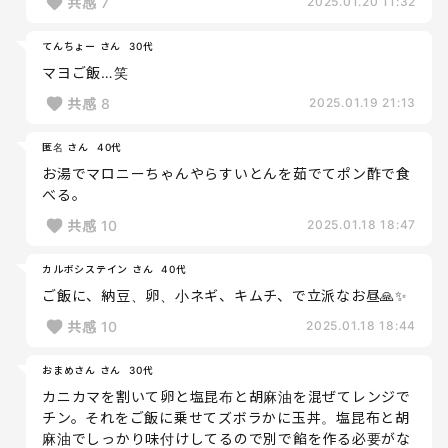
共感
7
2025.01.20 11:32
てんちょー さん
30代
マヨご飯…笑
共感
8
2025.01.19 21:13
匿名 さん
40代
お湯でマロニーちゃんやらすいとんを茹でてポン酢で食
べる。
共感
10
2025.01.18 18:47
カルボシステイン さん
40代
ご飯に、納豆、卵、小ネギ、キムチ、で立派なお昼🙏✨
共感
10
2025.01.18 18:44
おまめさん さん
30代
カニカマを割いて卵と塩昆布と胡麻油を混ぜてレンジで
チン。それをご飯に乗せてズボラかに玉丼。塩昆布と胡
麻油でしっかり味付けしてるので別で餡を作る必要がな