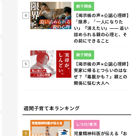
親子関係
【掲示板の声×公認心理師】
4
「限界」「一人になりた
い」「消えたい」―― 追い
詰められる親の心理と、そ
の前にできること
親子関係
【掲示板の声×公認心理師】
5
実家に帰るとつらいのはな
ぜ？「毒親かも？」親との
関係に悩む大人へ
週間子育て本ランキング
しつけ/育児
児童精神科医が伝える「お
1