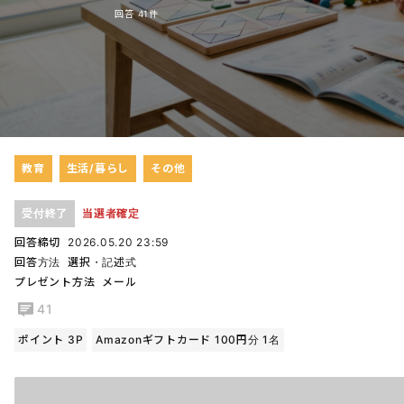
回答 41件
教育
生活/暮らし
その他
受付終了
当選者確定
回答締切
2026.05.20 23:59
回答方法
選択・記述式
プレゼント方法
メール
41
ポイント 3P
Amazonギフトカード 100円分 1名