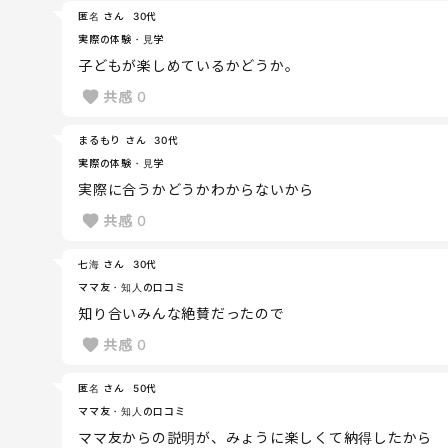
匿名 さん
30代
実際の体験・見学
子どもが楽しめているかどうか。
共感
0
まるもり さん
30代
実際の体験・見学
実際に合うかどうかわからないから
共感
0
七海 さん
30代
ママ友・知人の口コミ
知り合いみんな絶賛だったので
共感
0
匿名 さん
50代
ママ友・知人の口コミ
ママ友からの説明が、みょうに楽しくて納得したから