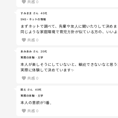
共感
0
すみまま さん
40代
SNS・ネットの情報
まずネットで調べて、先輩や友人に聞いたりして決めま
同じような家庭環境で育児方針が似ている方の、いいよ
共感
0
あみあみ さん
20代
実際の体験・見学
本人が楽しそうにしていないと、継続できないなと思う
実際に体験して決めています✨
共感
0
匿名 さん
40代
実際の体験・見学
本人の意欲が1番。
共感
0