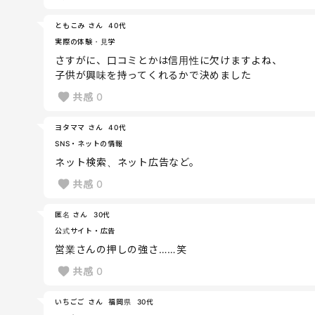
ともこみ さん
40代
実際の体験・見学
さすがに、口コミとかは信用性に欠けますよね、
子供が興味を持ってくれるかで決めました
共感
0
ヨタママ さん
40代
SNS・ネットの情報
ネット検索、ネット広告など。
共感
0
匿名 さん
30代
公式サイト・広告
営業さんの押しの強さ……笑
共感
0
いちごご さん
福岡県
30代