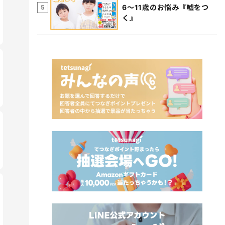
6～11歳のお悩み『嘘をつ
5
く』