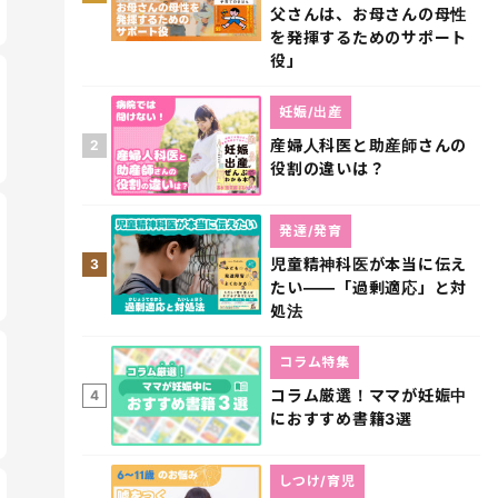
父さんは、お母さんの母性
を発揮するためのサポート
役」
妊娠/出産
産婦人科医と助産師さんの
2
役割の違いは？
発達/発育
児童精神科医が本当に伝え
3
たい――「過剰適応」と対
処法
コラム特集
コラム厳選！ママが妊娠中
4
におすすめ書籍3選
しつけ/育児