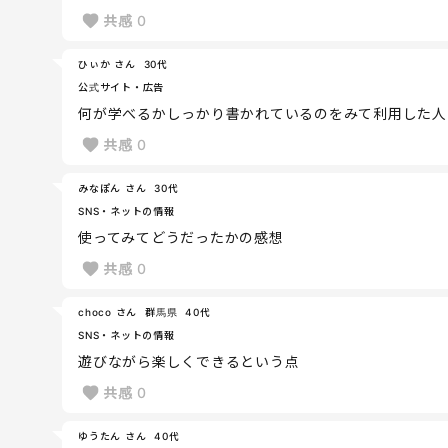
共感
0
ひぃか さん
30代
公式サイト・広告
何が学べるかしっかり書かれているのをみて利用した人
共感
0
みなぽん さん
30代
SNS・ネットの情報
使ってみてどうだったかの感想
共感
0
choco さん
群馬県
40代
SNS・ネットの情報
遊びながら楽しくできるという点
共感
0
ゆうたん さん
40代