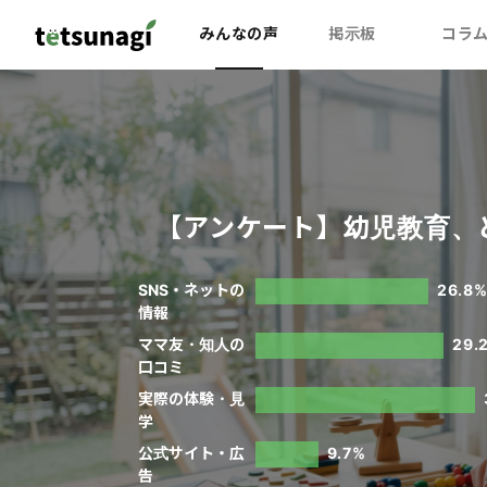
みんなの声
掲示板
コラ
【アンケート】幼児教育、
SNS・ネットの
26.8
情報
ママ友・知人の
29.
口コミ
実際の体験・見
学
公式サイト・広
9.7%
告