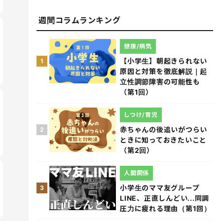
週間コラムランキング
健康/病気
【小学生】朝起きられない
1
原因と対策を徹底解説｜起
立性調節障害の可能性も
（第1回）
しつけ/育児
赤ちゃんの後追いがつらい
2
ときに知っておきたいこと
（第2回）
人間関係
小学生のママ友グループ
3
LINE、正直しんどい...同調
圧力に疲れる理由（第1回）