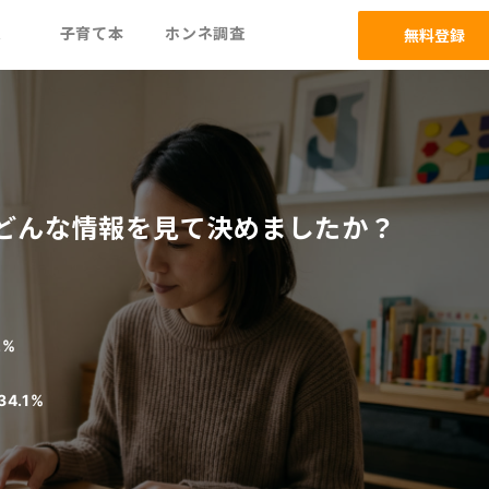
ム
子育て本
ホンネ調査
無料登録
どんな情報を見て決めましたか？
%
2%
34.1%