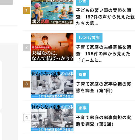
お金
子どもの習い事の実態を調
1
査｜187件の声から見えた親
たちの葛…
しつけ/育児
子育て家庭の夫婦関係を調
2
査｜195件の声から見えた
「チームに…
家事
子育て家庭の家事負担の実
3
態を調査（第1回）
家事
子育て家庭の家事負担の実
4
態を調査（第2回）