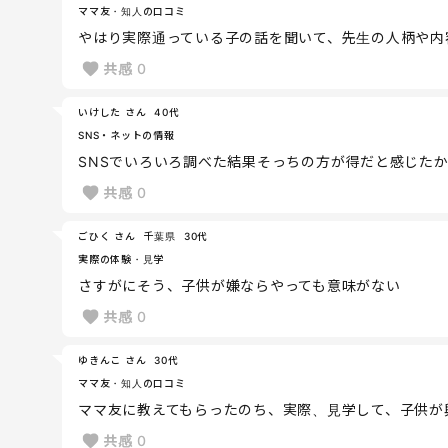
ママ友・知人の口コミ
やはり実際通っている子の話を聞いて、先生の人柄や内
共感
0
いけした さん
40代
SNS・ネットの情報
SNSでいろいろ調べた結果そっちの方が得だと感じた
共感
0
ごひく さん
千葉県
30代
実際の体験・見学
さすがにそう、子供が嫌ならやっても意味がない
共感
0
ゆきんこ さん
30代
ママ友・知人の口コミ
ママ友に教えてもらったのち、実際、見学して、子供が
共感
0