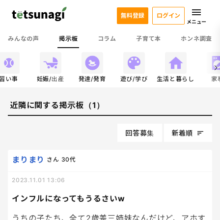
無料登録
ログイン
メニュー
みんなの声
掲示板
コラム
子育て本
ホンネ調査
習い事
妊娠/出産
発達/発育
遊び/学び
生活と暮らし
家
近隣に関する掲示板（1）
回答募集
新着順
まりまり
さん
30代
2023.11.01 13:06
インフルになってもうるさいw
うちの子たち、全て2歳差三姉妹なんだけど、アホす