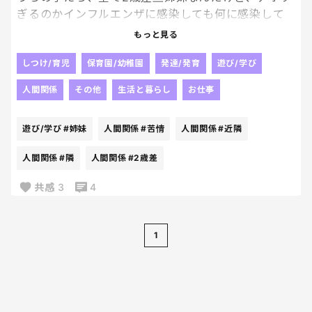
ぎるのかインフルエンザに感染しても何に感染して
たって、まじでいつも通りうるさい😆！！wwwなん
もっと見る
でもいいけど、とりあえず近隣住民から苦情が来な
いようにできる限りご配慮いただけたら嬉しいなー
しつけ/育児
保育園/幼稚園
発達/発育
遊び/学び
😭✨✨笑
人間関係
その他
生活と暮らし
お仕事
遊び/学び
#姉妹
人間関係
#苦情
人間関係
#近隣
人間関係
#隣
人間関係
#2歳差
共感
3
4
1