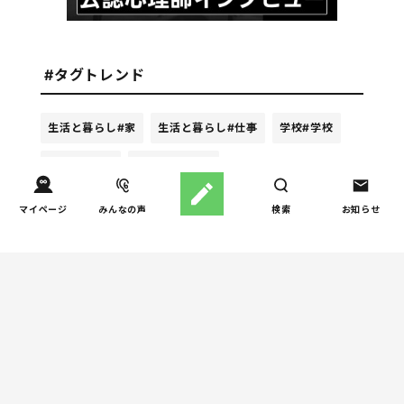
#タグトレンド
生活と暮らし
#家
生活と暮らし
#仕事
学校
#学校
人間関係
#母
人間関係
#旦那
マイページ
みんなの声
検索
お知らせ
週間ホンネ調査ランキング
お金
子どもの習い事の実態を調
1
査｜187件の声から見えた親
たちの葛…
しつけ/育児