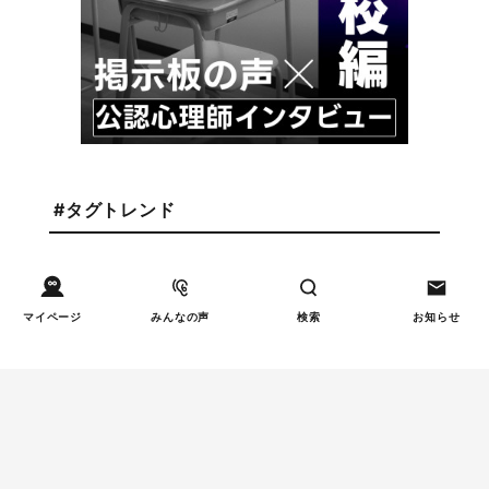
#タグトレンド
しつけ/育児
#声がけ
発達/発育
#発達障害
マイページ
みんなの声
検索
お知らせ
しつけ/育児
#子どもの気持ち
教育
#学習習慣
妊娠/出産
#出産
健康/病気
#睡眠
食事
#偏食
週間子育て本ランキング