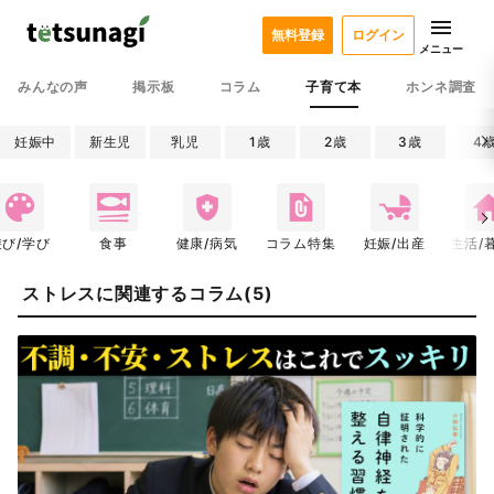
無料登録
ログイン
メニュー
みんなの声
掲示板
コラム
子育て本
ホンネ調査
妊娠中
新生児
乳児
1歳
2歳
3歳
4
遊び/学び
食事
健康/病気
コラム特集
妊娠/出産
生活/
ストレスに関連するコラム(5)