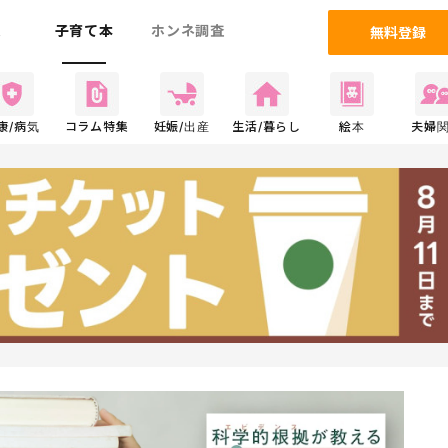
ム
子育て本
ホンネ調査
無料登録
康/病気
コラム特集
妊娠/出産
生活/暮らし
絵本
夫婦