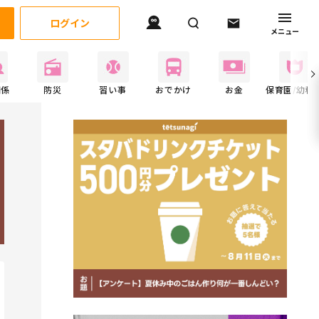
ログイン
メニュー
関係
防災
習い事
おでかけ
お金
保育園/幼稚