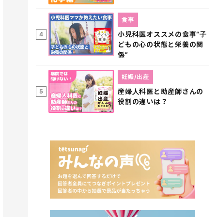
食事
小児科医オススメの食事“子
4
どもの心の状態と栄養の関
係”
妊娠/出産
産婦人科医と助産師さんの
5
役割の違いは？