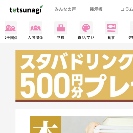
みんなの声
掲示板
コラ
親子関係
人間関係
学校
遊び/学び
食事
健