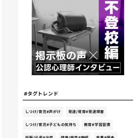
#タグトレンド
しつけ/育児
#声がけ
発達/発育
#発達障害
しつけ/育児
#子どもの気持ち
教育
#学習習慣
妊娠/出産
#出産
健康/病気
#睡眠
食事
#偏食