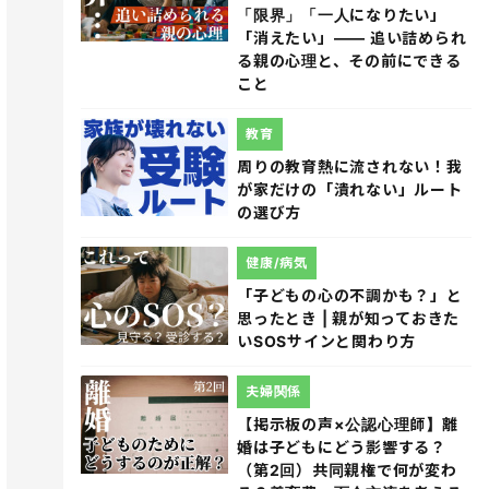
「限界」「一人になりたい」
「消えたい」―― 追い詰められ
る親の心理と、その前にできる
こと
教育
周りの教育熱に流されない！我
が家だけの「潰れない」ルート
の選び方
健康/病気
「子どもの心の不調かも？」と
思ったとき | 親が知っておきた
いSOSサインと関わり方
夫婦関係
【掲示板の声×公認心理師】離
婚は子どもにどう影響する？
（第2回）共同親権で何が変わ