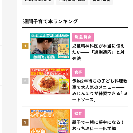
週間子育て本ランキング
発達/発育
児童精神科医が本当に伝え
1
たい――「過剰適応」と対
処法
食事
予約2年待ちの子ども料理教
2
室で大人気のメニュー――
みじん切りが練習できる｢ ミ
ートソース｣
教育
親子で一緒に夢中になる！
3
おうち理科――化学編