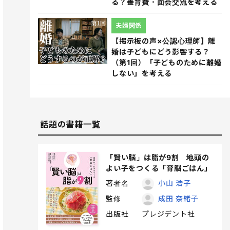
る？養育費・面会交流を考える
夫婦関係
【掲示板の声×公認心理師】離
婚は子どもにどう影響する？
（第1回）「子どものために離婚
しない」を考える
話題の書籍一覧
「賢い脳」は脂が9割 地頭の
よい子をつくる「育脳ごはん」
著者名
小山 浩子
監修
成田 奈緒子
出版社
プレジデント社