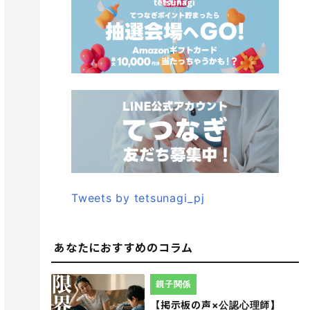
Tweets by tetsunagi_pj
あなたにおすすめのコラム
親子関係
【掲示板の声×公認心理師】