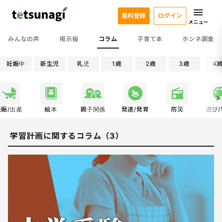
無料登録
ログイン
メニュー
みんなの声
掲示板
コラム
子育て本
ホンネ調査
妊娠中
新生児
乳児
1歳
2歳
3歳
4
妊娠/出産
絵本
親子関係
発達/発育
防災
遊び
学習計画に関するコラム（3）