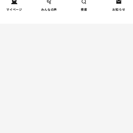
しつけ/育児
マイページ
みんなの声
検索
お知らせ
赤ちゃんの後追いがつらい
2
ときに知っておきたいこと
（第2回）
親子関係
【掲示板の声×公認心理師】
3
「限界」「一人になりた
い」「消えたい」―― 追い
詰められる親の心理と、そ
の前にできること
人間関係
小学生のママ友グループ
4
LINE、正直しんどい...同調
圧力に疲れる理由（第1回）
親子関係