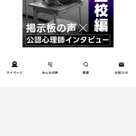
週間コラムランキング
マイページ
みんなの声
検索
お知らせ
しつけ/育児
赤ちゃんの後追いがつらい
1
ときに知っておきたいこと
（第2回）
健康/病気
【小学生】朝起きられない
2
原因と対策を徹底解説｜起