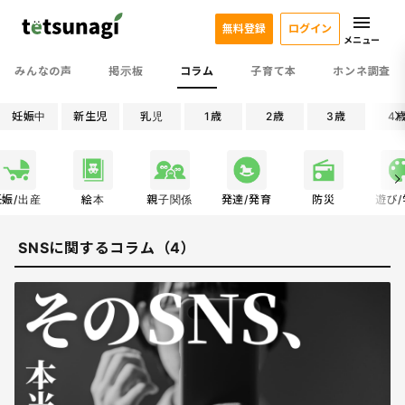
無料登録
ログイン
メニュー
みんなの声
掲示板
コラム
子育て本
ホンネ調査
妊娠中
新生児
乳児
1歳
2歳
3歳
4
妊娠/出産
絵本
親子関係
発達/発育
防災
遊び
SNSに関するコラム（4）