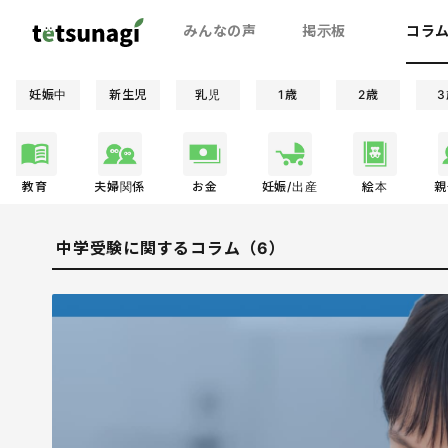
みんなの声
掲示板
コラ
妊娠中
新生児
乳児
1歳
2歳
3
教育
夫婦関係
お金
妊娠/出産
絵本
親
中学受験に関するコラム（6）