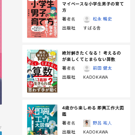
マイペースな小学生男子の育て
方
著者名
松永 暢史
出版社
すばる舎
絶対解きたくなる！ 考えるの
が楽しくてとまらない算数
著者名
前田 健太
出版社
KADOKAWA
4歳から楽しめる 即興工作大図
鑑
著者名
野呂 祐人
7
出版社
KADOKAWA