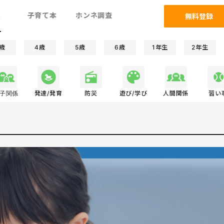
ム
子育て本
ホンネ調査
無料登録
歳
4歳
5歳
6歳
1年生
2年生
子関係
発達/発育
防災
遊び/学び
人間関係
習い