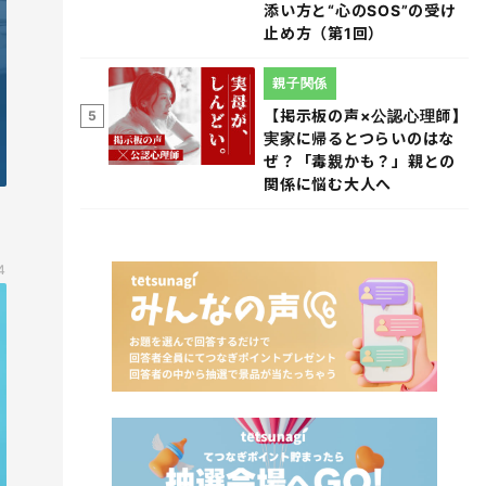
添い方と“心のSOS”の受け
止め方（第1回）
親子関係
【掲示板の声×公認心理師】
5
実家に帰るとつらいのはな
ぜ？「毒親かも？」親との
関係に悩む大人へ
4