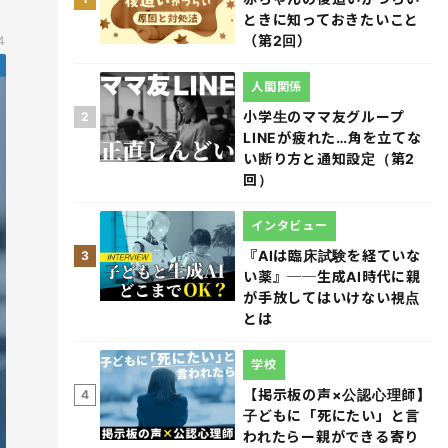
ときに知っておきたいこと
（第2回）
4
人間関係
小学生のママ友グループ
2
LINEが疲れた…角を立てな
い断り方と通知設定（第2
回）
インタビュー
『AIは臨床試験を経ていな
3
い薬』──生成AI時代に親
が手放してはいけない視点
とは
学校
【掲示板の声×公認心理師】
4
子どもに「死にたい」と言
われたらー親ができる寄り