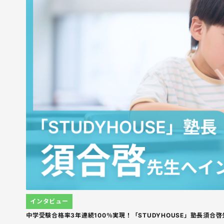
インタビュー
中学受験合格率3年連続100％実現！「STUDYHOUSE」塾長須合