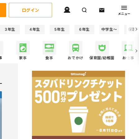
ログイン
メニュー
3年生
4年生
5年生
6年生
中学生〜
保護
事
家事
食事
おでかけ
保育園/幼稚園
お仕事