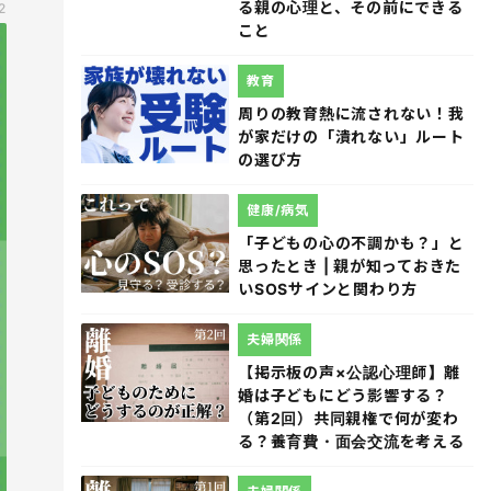
る親の心理と、その前にできる
2
こと
教育
周りの教育熱に流されない！我
が家だけの「潰れない」ルート
の選び方
健康/病気
「子どもの心の不調かも？」と
思ったとき | 親が知っておきた
いSOSサインと関わり方
夫婦関係
【掲示板の声×公認心理師】離
婚は子どもにどう影響する？
（第2回）共同親権で何が変わ
る？養育費・面会交流を考える