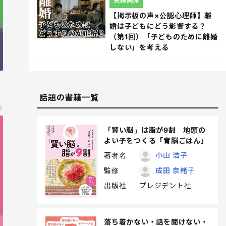
夫婦関係
【掲示板の声×公認心理師】離
婚は子どもにどう影響する？
（第1回）「子どものために離婚
しない」を考える
話題の書籍一覧
7
「賢い脳」は脂が9割 地頭の
よい子をつくる「育脳ごはん」
著者名
小山 浩子
監修
成田 奈緒子
出版社
プレジデント社
落ち着かない・話を聞けない・