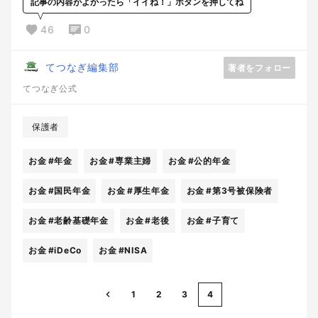
記事の内容がよかったら「イイね！」ボタンを押してね
46
0
てつなぎ編集部
著者をフォロー
てつなぎ公式
保護者
お金
#年金
お金
#専業主婦
お金
#公的年金
お金
#国民年金
お金
#厚生年金
お金
#第3号被保険者
お金
#老齢基礎年金
お金
#老後
お金
#子育て
お金
#iDeCo
お金
#NISA
1
2
3
4