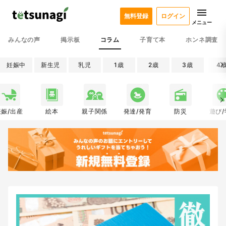
無料登録
ログイン
メニュー
みんなの声
掲示板
コラム
子育て本
ホンネ調査
妊娠中
新生児
乳児
1歳
2歳
3歳
4
妊娠/出産
絵本
親子関係
発達/発育
防災
遊び