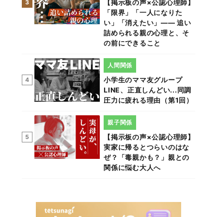
【掲示板の声×公認心理師】
3
「限界」「一人になりた
い」「消えたい」―― 追い
詰められる親の心理と、そ
の前にできること
人間関係
小学生のママ友グループ
4
LINE、正直しんどい...同調
圧力に疲れる理由（第1回）
親子関係
【掲示板の声×公認心理師】
5
実家に帰るとつらいのはな
ぜ？「毒親かも？」親との
関係に悩む大人へ