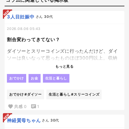
3人目妊娠中
さん
30代
2026.08.06 05:43
割合変わってきてない？
ダイソーとスリーコインズに行ったんだけど、ダイ
ソーは良いなって思ったものほぼ300円以上。収納
ボックスなんて700円のものもあるしね。スリーコイ
もっと見る
ンズはスリーコインズで、かわいい～っ♪これなら便
利かも～って手に取った全部600円以上のお値段
おでかけ
お金
生活と暮らし
で、もはやどれが300円？くらいの感覚。
なんか、それぞれ100円、300円とそれ以上の割合の
おでかけ
#ダイソー
生活と暮らし
#スリーコインズ
差がなくなってきてる気がする😂可愛いんだけど
ね！でも、だったら他の専門店で買おうかなってな
共感
0
1
るものは多いよね。買うものは買うけども。。。で
もやっぱりこんななかで100円だけをそろえてるセリ
神経質母ちゃん
さん
30代
アはすごいと思った日。笑