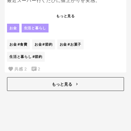
最近スーパー行くたびに値上がりを実感。
前はこのくらいの金額ならこれも買えたのになって
もっと見る
思うことが増えた😂
子どもがお菓子持ってくるとダメとは言えないし、
お金
生活と暮らし
結局予定より高くなっちゃう。
お金
#食費
お金
#節約
お金
#お菓子
みなさんは食費を抑えるためにやってることある？
これだけは効果あったっていう節約術があったら知
生活と暮らし
#節約
りたい！
共感
2
2
もっと見る