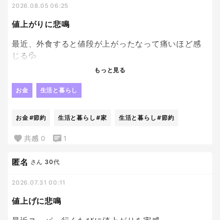
2026.08.05 06:25
値上がりに悲鳴
最近、外食すると値段が上がったなって痛いほど感
じる💦
もっと見る
家族みんなで行くと結構な金額になるよね。
だから家で作ろうかなって思うけど、たまには楽も
お金
生活と暮らし
したいってのが本音。笑
お金
#節約
生活と暮らし
#家
生活と暮らし
#節約
節約と息抜きのバランスって難しいなぁ。
共感
0
1
匿名
さん
30代
2026.07.31 00:11
値上げに悲鳴