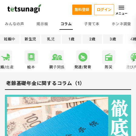
無料登録
ログイン
メニュー
みんなの声
掲示板
コラム
子育て本
ホンネ調査
妊娠中
新生児
乳児
1歳
2歳
3歳
4
妊娠/出産
絵本
親子関係
発達/発育
防災
遊び
老齢基礎年金に関するコラム（1）