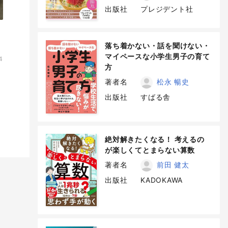
出版社
プレジデント社
落ち着かない・話を聞けない・
マイペースな小学生男子の育て
4
方
著者名
松永 暢史
出版社
すばる舎
絶対解きたくなる！ 考えるの
が楽しくてとまらない算数
著者名
前田 健太
出版社
KADOKAWA