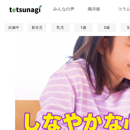
みんなの声
掲示板
コラ
妊娠中
新生児
乳児
1歳
2歳
3
親子関係
人間関係
学校
遊び/学び
食事
健