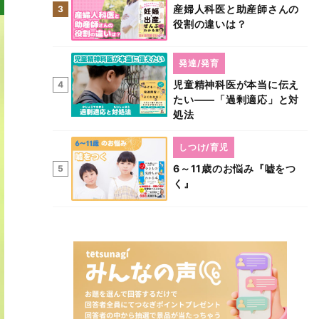
産婦人科医と助産師さんの
3
役割の違いは？
発達/発育
児童精神科医が本当に伝え
4
たい――「過剰適応」と対
処法
しつけ/育児
6～11歳のお悩み『嘘をつ
5
く』