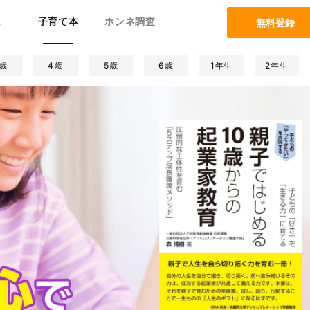
ム
子育て本
ホンネ調査
無料登録
歳
4歳
5歳
6歳
1年生
2年生
康/病気
コラム特集
妊娠/出産
生活/暮らし
絵本
夫婦