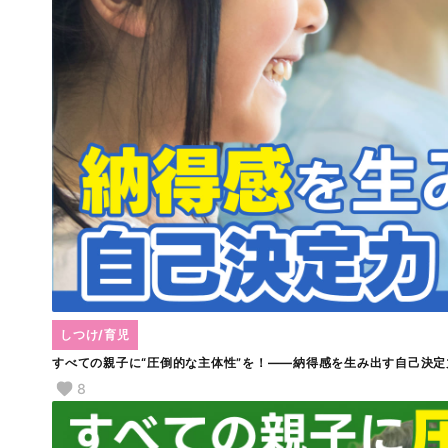
しつけ/育児
すべての親子に“圧倒的な主体性”を！――納得感を生み出す自己決定
8