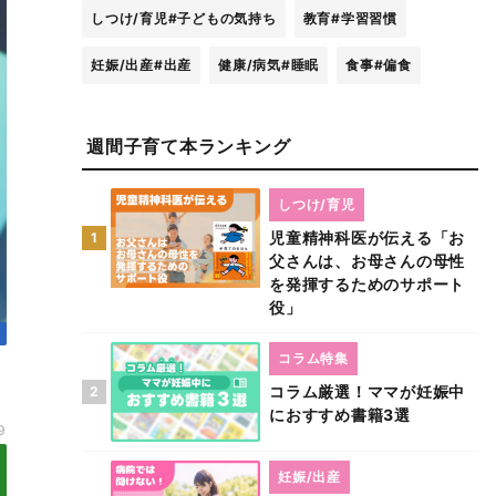
しつけ/育児
#子どもの気持ち
教育
#学習習慣
妊娠/出産
#出産
健康/病気
#睡眠
食事
#偏食
週間子育て本ランキング
しつけ/育児
児童精神科医が伝える「お
1
父さんは、お母さんの母性
を発揮するためのサポート
役」
コラム特集
コラム厳選！ママが妊娠中
2
におすすめ書籍3選
9
妊娠/出産