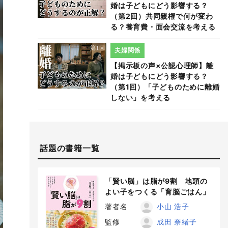
婚は子どもにどう影響する？
（第2回）共同親権で何が変わ
る？養育費・面会交流を考える
夫婦関係
【掲示板の声×公認心理師】離
婚は子どもにどう影響する？
（第1回）「子どものために離婚
しない」を考える
話題の書籍一覧
「賢い脳」は脂が9割 地頭の
よい子をつくる「育脳ごはん」
著者名
小山 浩子
監修
成田 奈緒子