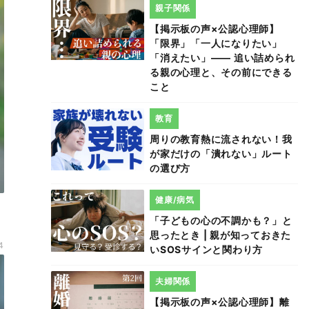
親子関係
【掲示板の声×公認心理師】
「限界」「一人になりたい」
「消えたい」―― 追い詰められ
る親の心理と、その前にできる
こと
教育
周りの教育熱に流されない！我
が家だけの「潰れない」ルート
の選び方
健康/病気
「子どもの心の不調かも？」と
思ったとき | 親が知っておきた
4
いSOSサインと関わり方
夫婦関係
【掲示板の声×公認心理師】離