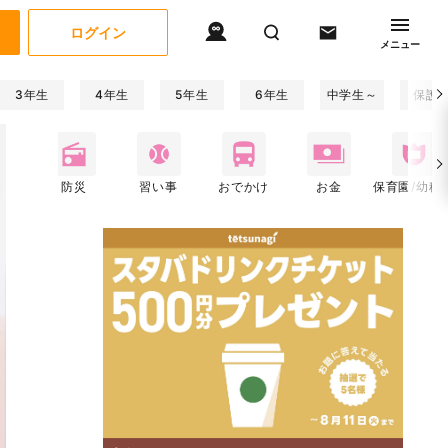
ログイン
メニュー
3年生
4年生
5年生
6年生
中学生～
保護
関係
防災
習い事
おでかけ
お金
保育園/幼稚