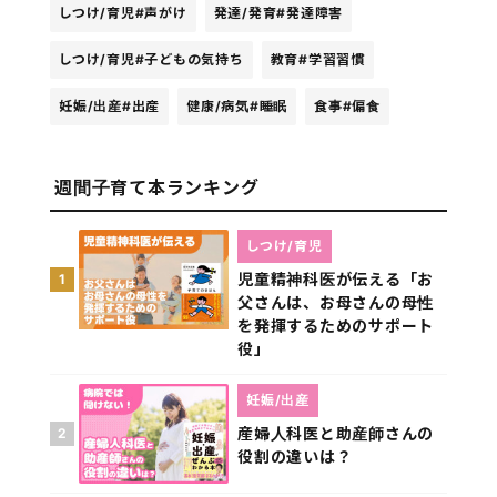
しつけ/育児
#声がけ
発達/発育
#発達障害
しつけ/育児
#子どもの気持ち
教育
#学習習慣
妊娠/出産
#出産
健康/病気
#睡眠
食事
#偏食
週間子育て本ランキング
しつけ/育児
児童精神科医が伝える「お
1
父さんは、お母さんの母性
を発揮するためのサポート
役」
妊娠/出産
産婦人科医と助産師さんの
2
役割の違いは？