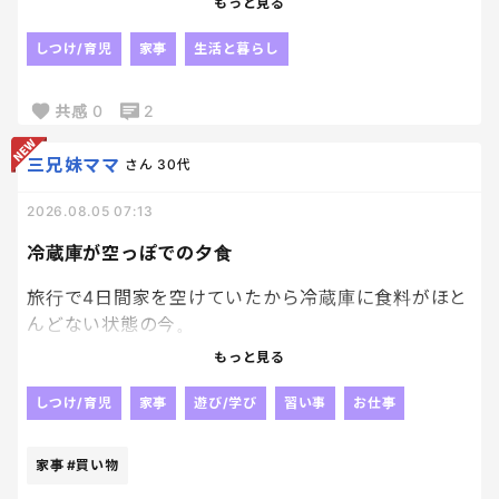
もっと見る
ありがとな☺️💢
しつけ/育児
家事
生活と暮らし
共感
0
2
三兄妹ママ
さん
30代
2026.08.05 07:13
冷蔵庫が空っぽでの夕食
旅行で4日間家を空けていたから冷蔵庫に食料がほと
んどない状態の今。
夕食に何を作ろうか迷走状態です。笑
もっと見る
卵と白米はあるから、ここはオムライスが無難かし
しつけ/育児
家事
遊び/学び
習い事
お仕事
ら？？
家事
#買い物
買い物いかなきゃ！！