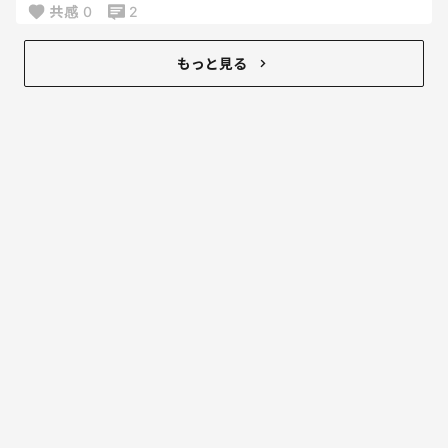
って思うけど、昼間は暑すぎて車に乗りたくないし夕
共感
0
2
方行こうと思うと面倒が勝つし、、笑
もっと見る