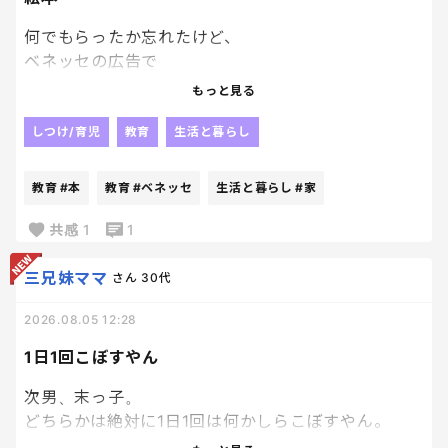
何でもらったか忘れたけど、
ベネッセの広告で
絵本を応募者家族
もっと見る
子供一人につき１冊プレゼントっていうのがあって、
どうせぺらっぺらの本が届くんだろうな、
しつけ/育児
教育
生活と暮らし
とも思いつつ、
絵本大好き人間の長男にと、
教育
#本
教育
#ベネッセ
生活と暮らし
#家
兄妹分の計３冊申し込んでおいたんだけど、
ちょっと想定外にちゃんとした本届いてびっくり。
共感
1
1
笑
ていうか普通の本！
三兄妹ママ
さん
30代
それなりに種類もあるなかで選べて、
2026.08.05 12:28
Ｗ抽選付のものだったんだけど、
あまりにちゃんとした本届いたから、
1日1回こぼすやん
もうそっちの抽選外れても満足。笑
次男、末っ子。
どちらかは絶対に1日1回は何かしらこぼすやん。
おかげで床がピカピカだわ。