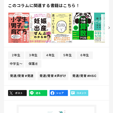
このコラムに関連する書籍はこちら！
2年生
3年生
4年生
5年生
6年生
中学生〜
保護者
発達/発育
#発達
発達/発育
#声がけ
発達/発育
#HSC