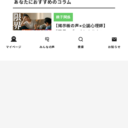
あなたにおすすめのコラム
親子関係
【掲示板の声×公認心理師】
「限界」「一人になりたい」
「消えたい」―― 追い詰められ
る親の心理と、その前にできる
マイページ
みんなの声
検索
お知らせ
こと
教育
周りの教育熱に流されない！我
が家だけの「潰れない」ルート
の選び方
健康/病気
「子どもの心の不調かも？」と
思ったとき | 親が知っておきた
いSOSサインと関わり方