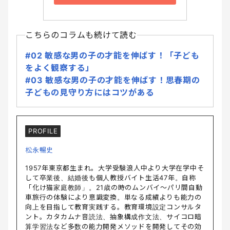
こちらのコラムも続けて読む
#02 敏感な男の子の才能を伸ばす！「子ども
をよく観察する」
#03 敏感な男の子の才能を伸ばす！思春期の
子どもの見守り方にはコツがある
PROFILE
松永暢史
1957年東京都生まれ。大学受験浪人中より大学在学中そ
して卒業後、結婚後も個人教授バイト生活47年。自称
「化け猫家庭教師」。21歳の時のムンバイ〜パリ間自動
車旅行の体験により意識変換。単なる成績よりも能力の
向上を目指して教育実践する。教育環境設定コンサルタ
ント。カタカムナ音読法、抽象構成作文法、サイコロ暗
算学習法など多数の能力開発メソッドを開発してその効