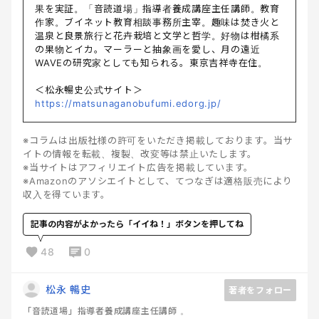
果を実証。「音読道場」指導者養成講座主任講師。教育
作家。ブイネット教育相談事務所主宰。趣味は焚き火と
温泉と良景旅行と花卉栽培と文学と哲学。好物は柑橘系
の果物とイカ。マーラーと抽象画を愛し、月の遠近
WAVEの研究家としても知られる。東京吉祥寺在住。
＜松永暢史公式サイト＞
https://matsunaganobufumi.edorg.jp/
※コラムは出版社様の許可をいただき掲載しております。当サ
イトの情報を転載、複製、改変等は禁止いたします。
※当サイトはアフィリエイト広告を掲載しています。
※Amazonのアソシエイトとして、てつなぎは適格販売により
収入を得ています。
記事の内容がよかったら「イイね！」ボタンを押してね
48
0
松永 暢史
著者をフォロー
「音読道場」指導者養成講座主任講師 。