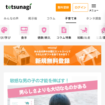
無料登録
ログイン
メニュー
みんなの声
掲示板
コラム
子育て本
ホンネ調査
遊び/学び
食事
健康/病気
コラム特集
妊娠/出産
生活/