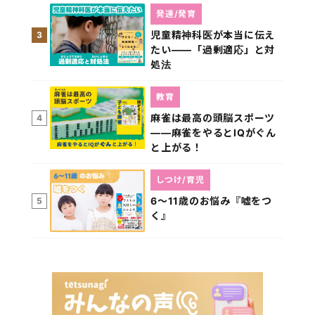
発達/発育
児童精神科医が本当に伝え
3
たい――「過剰適応」と対
処法
教育
麻雀は最高の頭脳スポーツ
4
――麻雀をやるとIQがぐん
と上がる！
しつけ/育児
6～11歳のお悩み『嘘をつ
5
く』