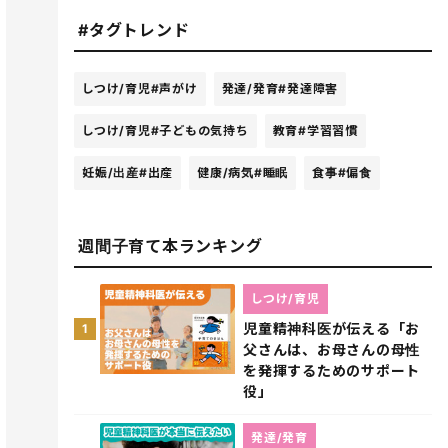
#タグトレンド
しつけ/育児
#声がけ
発達/発育
#発達障害
しつけ/育児
#子どもの気持ち
教育
#学習習慣
妊娠/出産
#出産
健康/病気
#睡眠
食事
#偏食
週間子育て本ランキング
しつけ/育児
児童精神科医が伝える「お
1
父さんは、お母さんの母性
を発揮するためのサポート
役」
発達/発育