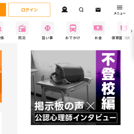
ログイン
メニュー
関係
防災
習い事
おでかけ
お金
保育園/幼稚