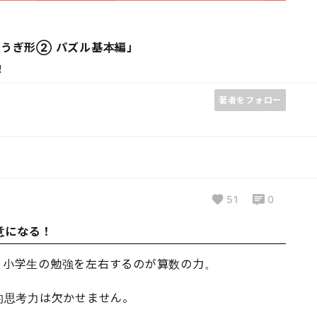
うぎ形② パズル基本編」
！
著者をフォロー
51
0
意になる！
、小学生の勉強を左右するのが算数の力。
的思考力は欠かせません。