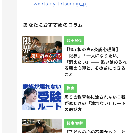
Tweets by tetsunagi_pj
あなたにおすすめのコラム
親子関係
【掲示板の声×公認心理師】
「限界」「一人になりたい」
「消えたい」―― 追い詰められ
る親の心理と、その前にできる
こと
教育
周りの教育熱に流されない！我
が家だけの「潰れない」ルート
の選び方
健康/病気
「子どもの心の不調かも？」と