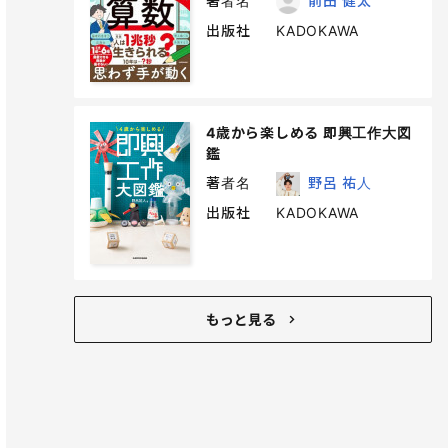
著者名
前田 健太
出版社
KADOKAWA
4歳から楽しめる 即興工作大図
鑑
著者名
野呂 祐人
出版社
KADOKAWA
もっと見る