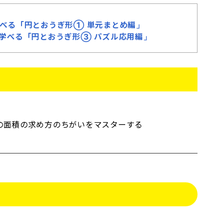
で学べる「円とおうぎ形① 単元まとめ編」
ルで学べる「円とおうぎ形③ パズル応用編」
形の面積の求め方のちがいをマスターする