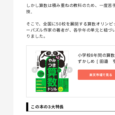
しかし算数は積み重ねの教科のため、一度苦
技。
そこで、全国に50校を展開する算数オリンピ
ーパズル作家の著者が、各学年の単元と紐づ
りました。
小学校6年間の算
ずかしめ [ 田邉　亨
楽天市場で見る
この本の3大特長