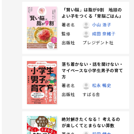
「賢い脳」は脂が9割 地頭の
よい子をつくる「育脳ごはん」
著者名
小山 浩子
監修
成田 奈緒子
出版社
プレジデント社
落ち着かない・話を聞けない・
マイペースな小学生男子の育て
方
著者名
松永 暢史
出版社
すばる舎
絶対解きたくなる！ 考えるの
が楽しくてとまらない算数