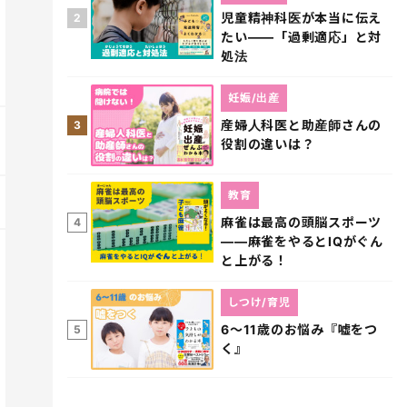
児童精神科医が本当に伝え
2
たい――「過剰適応」と対
処法
妊娠/出産
産婦人科医と助産師さんの
3
役割の違いは？
教育
麻雀は最高の頭脳スポーツ
4
――麻雀をやるとIQがぐん
と上がる！
しつけ/育児
6～11歳のお悩み『嘘をつ
5
く』