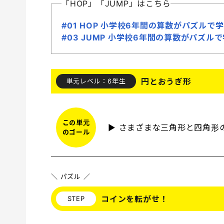
「HOP」「JUMP」はこちら
#01 HOP 小学校6年間の算数がパズル
#03 JUMP 小学校6年間の算数がパズ
円とおうぎ形
単元レベル：6年生
この単元
▶︎ さまざまな三角形と四角
のゴール
＼ パズル ／
コインを転がせ！
STEP