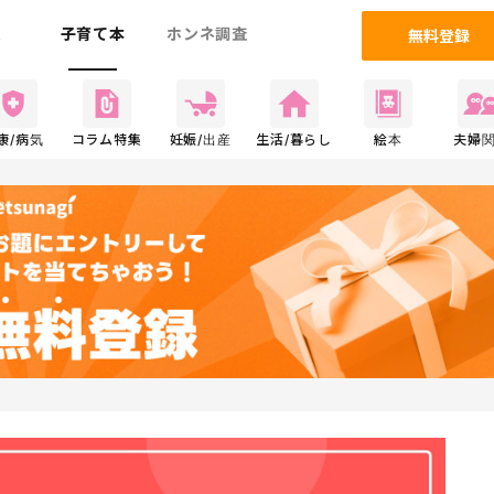
ム
子育て本
ホンネ調査
無料登録
康/病気
コラム特集
妊娠/出産
生活/暮らし
絵本
夫婦