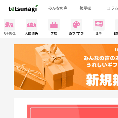
みんなの声
掲示板
コラ
親子関係
人間関係
学校
遊び/学び
食事
健