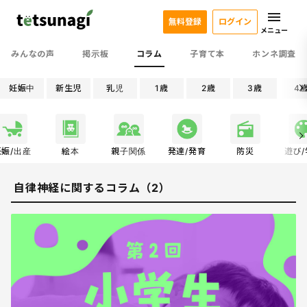
無料登録
ログイン
メニュー
みんなの声
掲示板
コラム
子育て本
ホンネ調査
妊娠中
新生児
乳児
1歳
2歳
3歳
4
妊娠/出産
絵本
親子関係
発達/発育
防災
遊び
自律神経に関するコラム（2）