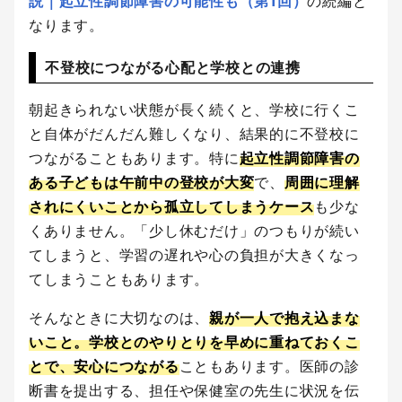
説｜起立性調節障害の可能性も（第1回）
の続編と
なります。
不登校につながる心配と学校との連携
朝起きられない状態が長く続くと、学校に行くこ
と自体がだんだん難しくなり、結果的に不登校に
つながることもあります。特に
起立性調節障害の
ある子どもは午前中の登校が大変
で、
周囲に理解
されにくいことから孤立してしまうケース
も少な
くありません。「少し休むだけ」のつもりが続い
てしまうと、学習の遅れや心の負担が大きくなっ
てしまうこともあります。
そんなときに大切なのは、
親が一人で抱え込まな
いこと。学校とのやりとりを早めに重ねておくこ
とで、安心につながる
こともあります。医師の診
断書を提出する、担任や保健室の先生に状況を伝