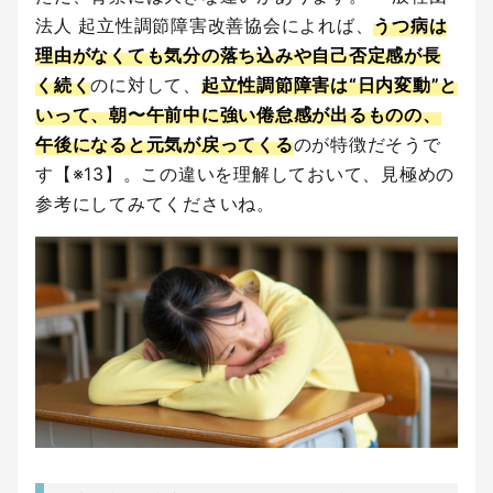
法人 起立性調節障害改善協会によれば、
うつ病は
理由がなくても気分の落ち込みや自己否定感が長
く続く
のに対して、
起立性調節障害は“日内変動”と
いって、朝〜午前中に強い倦怠感が出るものの、
午後になると元気が戻ってくる
のが特徴だそうで
す【※13】。この違いを理解しておいて、見極めの
参考にしてみてくださいね。