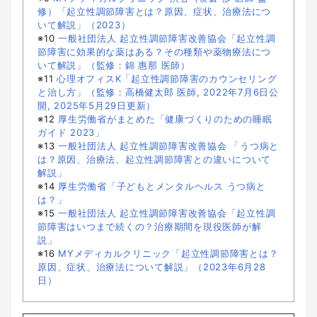
修）「起立性調節障害とは？原因、症状、治療法につ
いて解説」（2023）
※10
一般社団法人 起立性調節障害改善協会「起立性調
節障害に効果的な薬はある？その種類や薬物療法につ
いて解説」（監修：錦 惠那 医師）
※11
心理オフィスK「起立性調節障害のカウンセリング
と治し方」（監修：高橋健太郎 医師, 2022年7月6日公
開, 2025年5月29日更新）
※12
厚生労働省がまとめた「健康づくりのための睡眠
ガイド 2023」
※13
一般社団法人 起立性調節障害改善協会 「うつ病と
は？原因、治療法、起立性調節障害との違いについて
解説」
※14
厚生労働省「子どもとメンタルヘルス うつ病と
は？」
※15
一般社団法人 起立性調節障害改善協会「起立性調
節障害はいつまで続くの？治療期間を現役医師が解
説」
※16
MYメディカルクリニック「起立性調節障害とは？
原因、症状、治療法について解説」（2023年6月28
日）