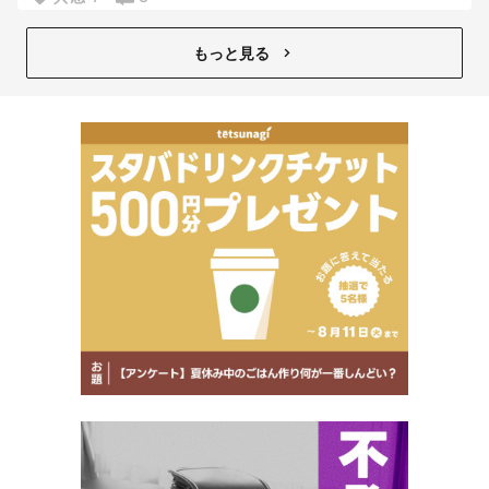
流してみてるんだけど、
私が無きゃ寝られなくなった。笑
もっと見る
寝れない寝れない
っていう日は必ずこれ。
睡眠剤は身体に合わずやめて
結局これを毎日つけたら
良いんじゃないかと
最近毎日流してるんだけど
いつもより早く落ちてる。
効果あり！！！
すごー✨✨✨
今YouTubeで
これだけ実感できてるってことは、
なんか、
ちゃんとしたやつ？っていうか
スピーカーで流すとか
そうなったら
またもっと違うのかな…