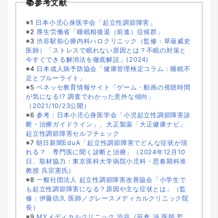
📚参考文献
※1
日本小児心身医学会「起立性調節障害」
※2
厚生労働省「睡眠相後退（前進）症候群」
※3
渋谷駅前心療内科ハロクリニック（監修：草薙威史
医師）「ストレスで眠れない原因とは？不眠の対策と
今すぐできる解消法を徹底解説」(2024)
※4
日本成人病予防協会「健康管理検定コラム：睡眠不
足とブルーライト」
※5
ベネッセ教育情報サイト「ゲーム・動画の視聴時間
が気になる!? 調査でわかった意外な傾向」
（2021/10/23公開）
※6
参考：日本小児心身医学会「小児起立性調節障害診
断・治療ガイドライン」、大正製薬「大正健康ナビ」
起立性調節障害セルフチェック
※7
朝日新聞EduA「起立性調節障害でどんな症状が現
れる？ 専門医に聞く診断と治療」（2024年12月10
日、取材協力：東京医科大学病院小児科・思春期科准
教授 呉宗憲氏）
※8
一般社団法人 起立性調節障害改善協会「小学生で
も起立性調節障害になる？原因や主な症状とは」（監
修：伊藤信久 医師／グレースメディカルクリニック院
長）
※9
MYメディカルクリニック 渋谷（笹倉 渉 医師 監