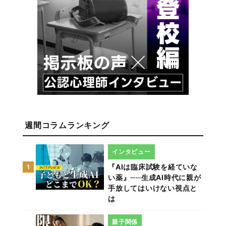
週間コラムランキング
インタビュー
『AIは臨床試験を経ていな
1
い薬』──生成AI時代に親が
手放してはいけない視点と
は
親子関係