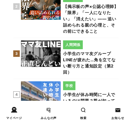
【掲示板の声×公認心理師】
2
「限界」「一人になりた
い」「消えたい」―― 追い
詰められる親の心理と、そ
の前にできること
人間関係
小学生のママ友グループ
3
LINEが疲れた…角を立てな
い断り方と通知設定（第2
回）
学校
小学生が休み時間に一人で
4
いるのは問題？親が知って
おきたい見方（第2回）
マイページ
みんなの声
検索
お知らせ
しつけ/育児
赤ちゃんの後追いがつらい
5