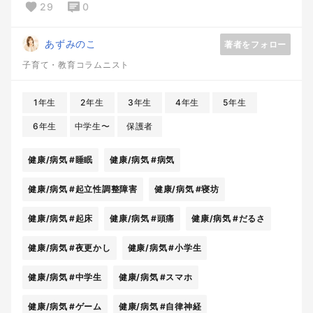
29
0
あずみのこ
著者をフォロー
子育て・教育コラムニスト
1年生
2年生
3年生
4年生
5年生
6年生
中学生〜
保護者
健康/病気
#睡眠
健康/病気
#病気
健康/病気
#起立性調整障害
健康/病気
#寝坊
健康/病気
#起床
健康/病気
#頭痛
健康/病気
#だるさ
健康/病気
#夜更かし
健康/病気
#小学生
健康/病気
#中学生
健康/病気
#スマホ
健康/病気
#ゲーム
健康/病気
#自律神経