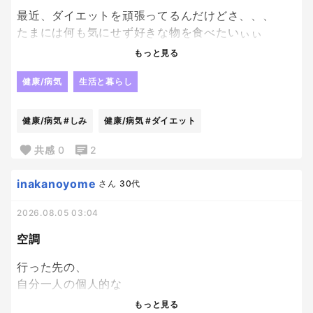
最近、ダイエットを頑張ってるんだけどさ、、、
たまには何も気にせず好きな物を食べたいぃぃ
ぃ！！ってなる。笑
もっと見る
ダイエットしようと思っても、
健康/病気
生活と暮らし
美味しい物を見ると誘惑に負けちゃいそうになって
辛いぜ〜
健康/病気
#しみ
健康/病気
#ダイエット
無理して我慢するより、楽しみながら続ける方が自
共感
0
2
分には合ってる気がするんだけどな〜
inakanoyome
さん
30代
2026.08.05 03:04
空調
行った先の、
自分一人の個人的な
暑い寒いでどーにもできない
もっと見る