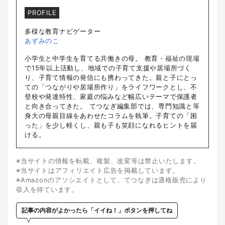
PROFILE
多様な教育ナビゲーター
あずみのこ
小学生と中学生を育てる共働きの母。 教育・福祉の現場
で15年以上活動し、地域での子育て支援や居場所づく
り、子育て情報の発信にも携わってきた。親と子にとっ
ての「つながりや居場所作り」をライフワークとし、不
登校や発達特性、家庭の悩みなど幅広いテーマで保護者
と向き合ってきた。 てつなぎ編集部では、専門知識と等
身大の母親目線をあわせたコラムを執筆。子育ての「困
った」を少し軽くし、親も子も笑顔になれるヒントを届
ける。
※当サイトの情報を転載、複製、改変等は禁止いたします。
※当サイトはアフィリエイト広告を掲載しています。
※Amazonのアソシエイトとして、てつなぎは適格販売により
収入を得ています。
記事の内容がよかったら「イイね！」ボタンを押してね