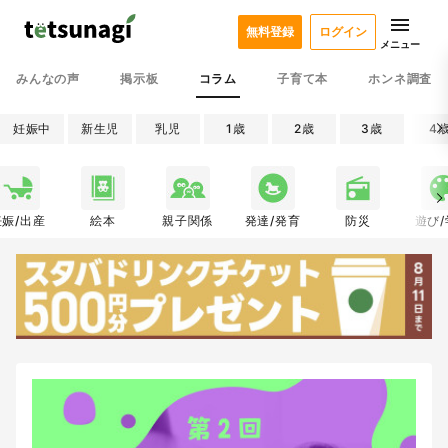
無料登録
ログイン
メニュー
みんなの声
掲示板
コラム
子育て本
ホンネ調査
妊娠中
新生児
乳児
1歳
2歳
3歳
4
妊娠/出産
絵本
親子関係
発達/発育
防災
遊び