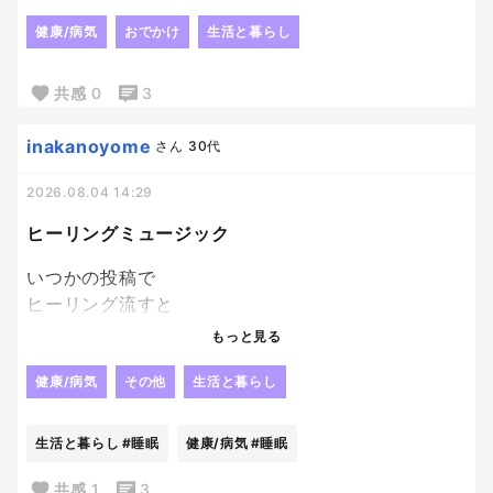
この空調、つらいー。
ずっと鳥肌でやんす。
健康/病気
おでかけ
生活と暮らし
お好きな飲み物どうぞ
だけど、
共感
0
3
ホットドリンクなし。
お湯でもいい。
inakanoyome
さん
30代
ホットをくれ。笑
ギラギラ太陽出てる
2026.08.04 14:29
外に行きたいくらいだ。
ヒーリングミュージック
スタッフさん
チラチラ長袖だもんね。
いつかの投稿で
だったら設定上げようよ………。
ヒーリング流すと
お子さんの
もっと見る
寝かしつけが早いというのを
見てから、
健康/病気
その他
生活と暮らし
スマホで
不眠向けの
生活と暮らし
#睡眠
健康/病気
#睡眠
ヒーリングミュージック
ってのを検索して
共感
1
3