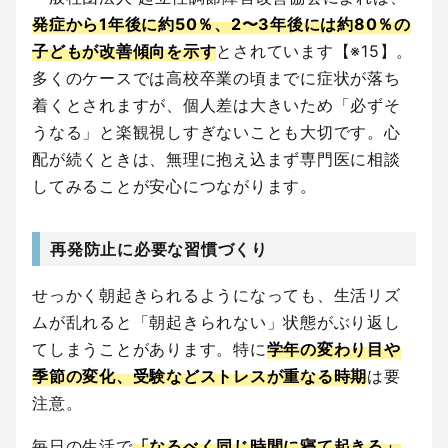
発症から1年後に約50％、2〜3年後には約80％の
子どもが改善傾向を示す
とされています【※15】。
多くのケースでは高校卒業の頃までに症状が落ち
着くとされますが、個人差は大きいため「必ずそ
うなる」と楽観視しすぎないことも大切です。心
配が続くときは、無理に抱え込まず専門医に相談
してみることが安心につながります。
再発防止に必要な習慣づくり
せっかく朝起きられるようになっても、生活リズ
ムが乱れると「朝起きられない」状態がぶり返し
てしまうことがあります。特に
学年の変わり目や
季節の変化、受験などストレスが重なる時期
は要
注意。
毎日の生活で
「なるべく同じ時間に寝て起きる」