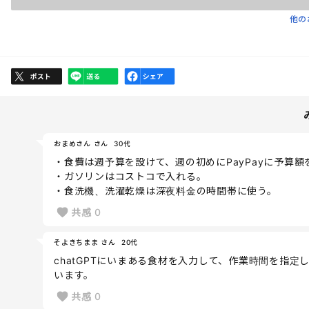
他の
おまめさん さん
30代
・食費は週予算を設けて、週の初めにPayPayに予算
・ガソリンはコストコで入れる。
・食洗機、洗濯乾燥は深夜料金の時間帯に使う。
共感
0
そよきちまま さん
20代
chatGPTにいまある食材を入力して、作業時間を指
います。
共感
0