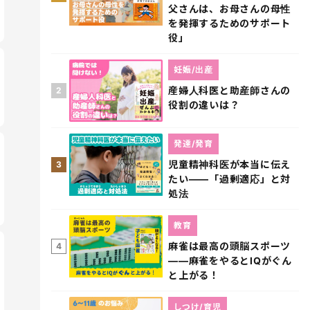
父さんは、お母さんの母性
を発揮するためのサポート
役」
妊娠/出産
産婦人科医と助産師さんの
2
役割の違いは？
発達/発育
児童精神科医が本当に伝え
3
たい――「過剰適応」と対
処法
教育
麻雀は最高の頭脳スポーツ
4
――麻雀をやるとIQがぐん
と上がる！
しつけ/育児