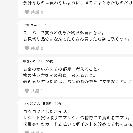
余計なものは買わないように、メモにまとめたものだけ
共感
0
七海 さん
30代
スーパーで買うと決めた物以外買わない。
お見切り品安いなんてたくさん買ったら逆に高くつく。
共感
0
ゆきんこ さん
30代
お金の使い方をその都度、考えること。
物の使い方をその都度、考えること。
最近気が付いたのは、パンの袋が意外に丈夫なこと。ご
共感
1
さんば さん
新潟県
30代
コツコツとしたポイ活
レシート買い取りアプリや、作物育てて貰えるアプリ。
携帯会社のカード支払いでポイントを貯めてそれを支払