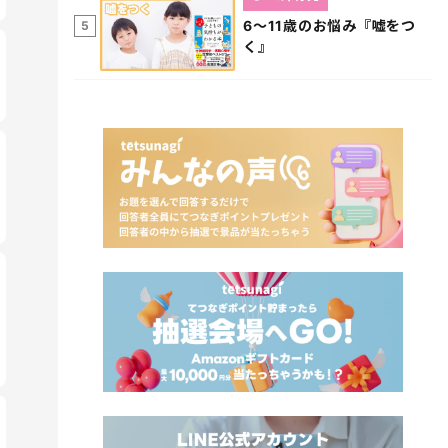
6～11歳のお悩み『嘘をつ
5
く』