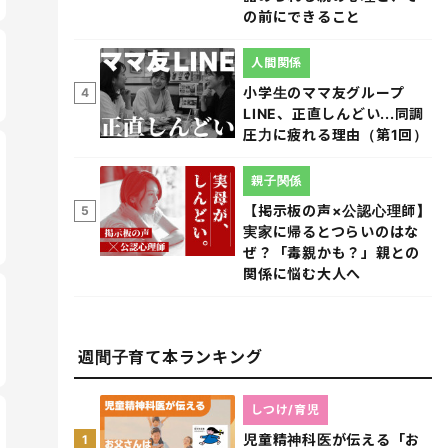
の前にできること
人間関係
小学生のママ友グループ
4
LINE、正直しんどい...同調
圧力に疲れる理由（第1回）
親子関係
【掲示板の声×公認心理師】
5
実家に帰るとつらいのはな
ぜ？「毒親かも？」親との
関係に悩む大人へ
週間子育て本ランキング
しつけ/育児
児童精神科医が伝える「お
1