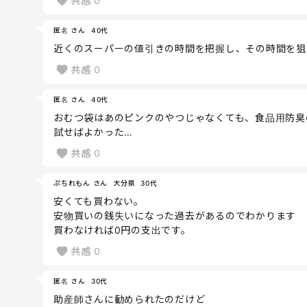
共感
0
匿名 さん
40代
近くのスーパーの値引きの時間を把握し、その時間を狙
共感
0
匿名 さん
40代
おむつ袋はあのピンクのやつじゃなくても、食品用防臭
試せばよかった…
共感
0
ぷちれもん さん
大分県
30代
安くても買わない。
安物買いの銭失いになった過去があるのでわかります
買わなければ0円の支出です。
共感
0
匿名 さん
30代
助産師さんに勧められたのだけど