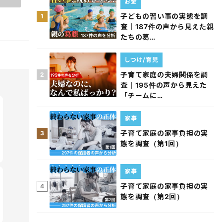
お金
子どもの習い事の実態を調
1
査｜187件の声から見えた親
たちの葛…
しつけ/育児
子育て家庭の夫婦関係を調
2
査｜195件の声から見えた
「チームに…
家事
子育て家庭の家事負担の実
3
態を調査（第1回）
家事
子育て家庭の家事負担の実
4
態を調査（第2回）