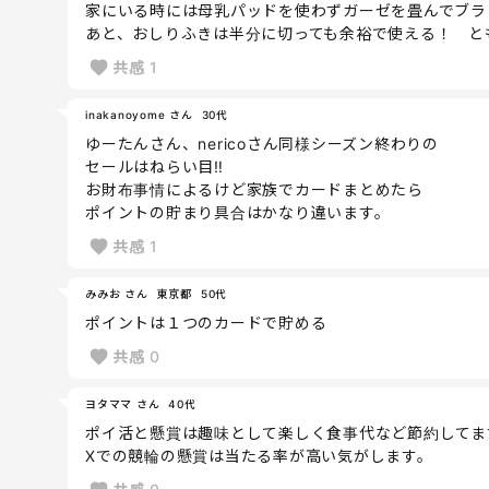
家にいる時には母乳パッドを使わずガーゼを畳んでブラ
あと、おしりふきは半分に切っても余裕で使える！ と
共感
1
inakanoyome さん
30代
ゆーたんさん、nericoさん同様シーズン終わりの
セールはねらい目‼
お財布事情によるけど家族でカードまとめたら
ポイントの貯まり具合はかなり違います。
共感
1
みみお さん
東京都
50代
ポイントは１つのカードで貯める
共感
0
ヨタママ さん
40代
ポイ活と懸賞は趣味として楽しく食事代など節約してま
Xでの競輪の懸賞は当たる率が高い気がします。