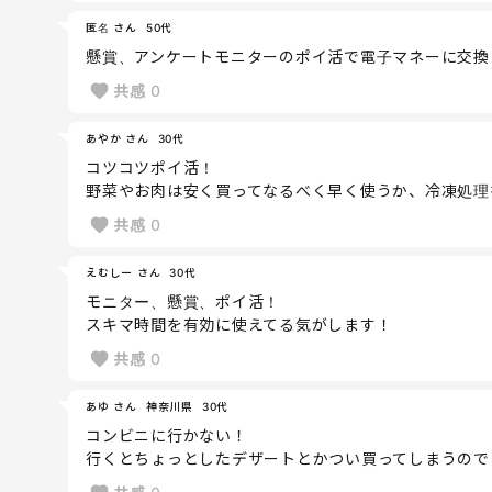
匿名 さん
50代
懸賞、アンケートモニターのポイ活で電子マネーに交換
共感
0
あやか さん
30代
コツコツポイ活！
野菜やお肉は安く買ってなるべく早く使うか、冷凍処理
共感
0
えむしー さん
30代
モニター、懸賞、ポイ活！
スキマ時間を有効に使えてる気がします！
共感
0
あゆ さん
神奈川県
30代
コンビニに行かない！
行くとちょっとしたデザートとかつい買ってしまうので