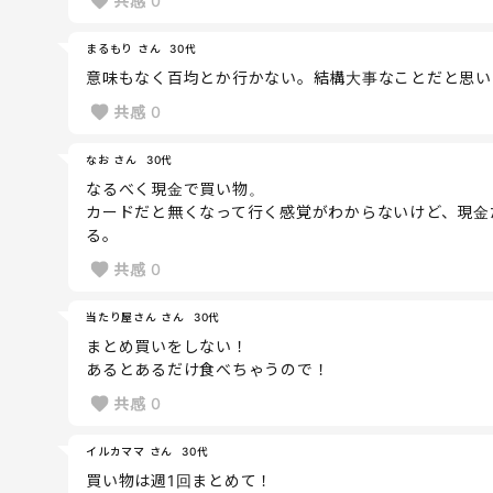
共感
0
まるもり さん
30代
意味もなく百均とか行かない。結構大事なことだと思い
共感
0
なお さん
30代
なるべく現金で買い物。
カードだと無くなって行く感覚がわからないけど、現金
る。
共感
0
当たり屋さん さん
30代
まとめ買いをしない！
あるとあるだけ食べちゃうので！
共感
0
イルカママ さん
30代
買い物は週1回まとめて！