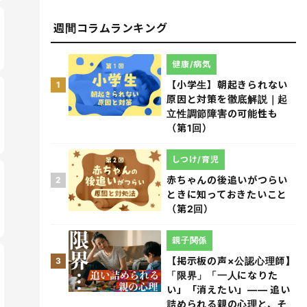
週間コラムランキング
健康/病気
【小学生】朝起きられない
1
原因と対策を徹底解説｜起
立性調節障害の可能性も
（第1回）
しつけ/育児
赤ちゃんの後追いがつらい
2
ときに知っておきたいこと
（第2回）
親子関係
【掲示板の声×公認心理師】
3
「限界」「一人になりた
い」「消えたい」―― 追い
詰められる親の心理と、そ