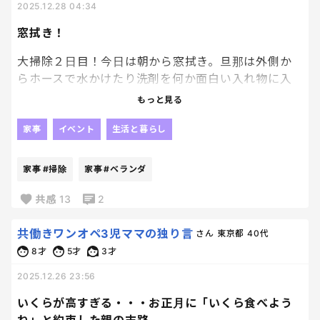
2025.12.28 04:34
窓拭き！
大掃除２日目！今日は朝から窓拭き。旦那は外側か
らホースで水かけたり洗剤を何か面白い入れ物に入
れて広範囲にブシャー、私は中から雑巾で拭き拭
もっと見る
き。
ガラス用洗剤で拭いてたら、こっちのがよく落ちる
家事
イベント
生活と暮らし
よ、雑巾じゃなくてこっち。と食卓クイックルスプ
レーとマイクロファイバーみたいな雑巾を渡され
家事
#掃除
家事
#ベランダ
た。
びっくりするくらい綺麗になった🤭
共感
13
2
やはり掃除のプロは素晴らしいわ。
2階の窓拭きも終わり、残すはベランダ掃除のみ。夏
共働きワンオペ3児ママの独り言
さん
東京都
40代
に1回大規模な掃除はやったから軽く水で流してブラ
8才
5才
3才
シでゴシゴシしたら終わりそう。やってくれるのは旦
2025.12.26 23:56
那だからとりあえずすぐ取り掛かれるように細かい
ゴミだけ私が撤去。ふう、窓が綺麗だからか日差し
いくらが高すぎる・・・お正月に「いくら食べよう
もクリアに見えるわ！！旦那氏お疲れ様！