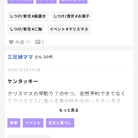
時間までとにかく廊下に出ないように
必死になった😂
しつけ/育児
#歯磨き
しつけ/育児
#お菓子
大満足でプレゼント🎁開封して
しつけ/育児
#ご飯
イベント
#クリスマス
今日もお昼ごはん食べてカラオケ🎤♪
共感
11
2
今までで一番のクリスマスだったらしい🎅笑
今は届いたてんこ盛りお菓子から
三兄妹ママ
さん
30代
今日はどれを食べようか吟味中…😂
これだけ笑顔になってくれたら
2025.12.25 14:08
私も達成感で満たされるわ✨✨
ケンタッキー
サンタからの手紙に
クリスマスの早割り？のやつ、全然予約できてなく
お菓子を送るから
てクリスマスに食べる事が叶わなかったケンタさ
歯磨きを約束しようって書いておいたんだけど
ん。笑
昨日の歯磨き中は
もっと見る
お約束したんだった！！と
まあ、クリスマスに絶対たべないと！！って感じで
食事
イベント
生活と暮らし
いつもよりはシャカシャカ🦷。
とないからいいんだけど、、、
いつまで効果あるかな～