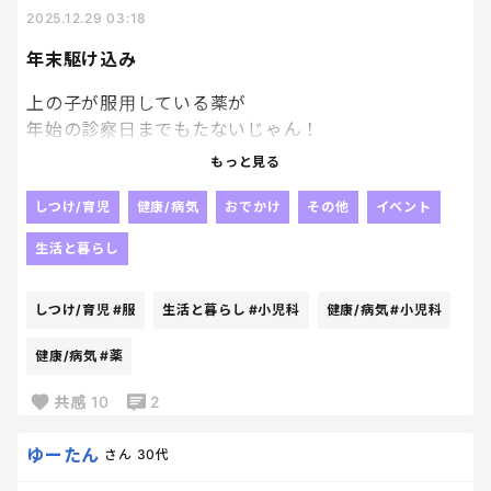
だけ増えていくのよ。
2025.12.29 03:18
もう疲れた。
年末駆け込み
上の子が服用している薬が
年始の診察日までもたないじゃん！
ってことに気づいて
もっと見る
急遽予約無しで小児科に来ておりますが
どんだけぇーーーーーー☝️
しつけ/育児
健康/病気
おでかけ
その他
イベント
年内ラスト診療日、恐るべし！！
生活と暮らし
もっと早く数えとくんだった……
今後の教訓にします。。。
しつけ/育児
#服
生活と暮らし
#小児科
健康/病気
#小児科
うちの子、読書好きで良かった。
健康/病気
#薬
だまーーーって本読んでる。
ありがてえ〜笑
共感
10
2
ゆーたん
さん
30代