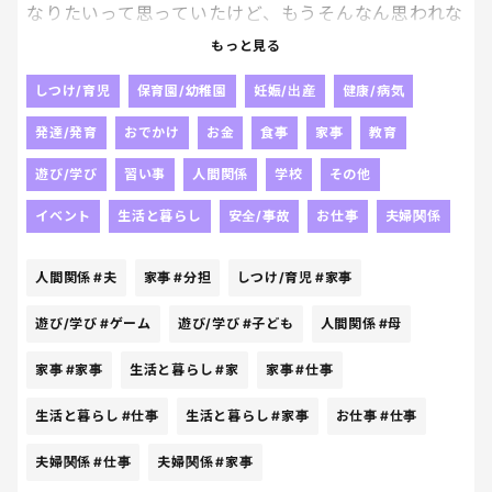
なりたいって思っていたけど、もうそんなん思われな
くていい。
もっと見る
「すごいがんばってるね」
しつけ/育児
保育園/幼稚園
妊娠/出産
健康/病気
「子どもたちの気持ちを大切にしてるね」
発達/発育
おでかけ
お金
食事
家事
教育
「仕事も家事もちゃんとやってすごいね」
「優しいね・・・」
遊び/学び
習い事
人間関係
学校
その他
イベント
生活と暮らし
安全/事故
お仕事
夫婦関係
で？
何か返ってきた？
人間関係
#夫
家事
#分担
しつけ/育児
#家事
家のことは全部、私。
遊び/学び
#ゲーム
遊び/学び
#子ども
人間関係
#母
子どもたちのことも全部、私。
子どもたちが体調を崩したときも、夜中の対応も全
家事
#家事
生活と暮らし
#家
家事
#仕事
部私がやる。
生活と暮らし
#仕事
生活と暮らし
#家事
お仕事
#仕事
いいお母さんをやればやるほど、負担だけがどんど
ん増えていくんだけど。
夫婦関係
#仕事
夫婦関係
#家事