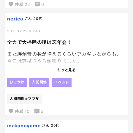
共感
22
0
「しっかりしているから大丈夫でしょ？？？」
nerico
さん
40代
は？
大丈夫なわけないじゃん。
2025.12.29 08:43
文句言うと、「冷たいお母さん」扱いされるし、
全力で大掃除の後は忘年会！
「疲れた」って言うと「甘えてる」になる。
また絆創膏の数が増えるくらいアカギレながらも、
今日は窓拭きやら頑張りました。
だから今日も「いいお母さん」を演じているだけ。
もっと見る
今からママ友たちと忘年会🍻！
評価なんていらないから、ただこの負担を分担して
おでかけ
人間関係
イベント
欲しい。
本音は朝までカラオケ行きたい！！！
「ありがとう」はもういらないから「じゃあ、手伝
人間関係
#ママ友
発散するぞーー
うね」「今日は休んでね」「これは俺がやるね」が
共感
10
5
欲しい。
inakanoyome
さん
30代
なんでいいお母さんをやると罰ゲームみたいに負担