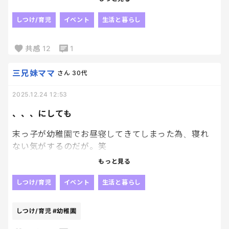
サンタさんからのお手紙を作成したのてそれを画用
紙に貼り付けてプレゼントに入れ込む！！✨
しつけ/育児
イベント
生活と暮らし
明日の朝が楽しみだ💓
共感
12
1
三兄妹ママ
さん
30代
2025.12.24 12:53
、、、にしても
末っ子が幼稚園でお昼寝してきてしまった為、寝れ
ない気がするのだが。笑
もっと見る
やばいぞー
君が寝なきゃサンタ業務できないぞー。笑
しつけ/育児
イベント
生活と暮らし
はよ寝ろー。笑
しつけ/育児
#幼稚園