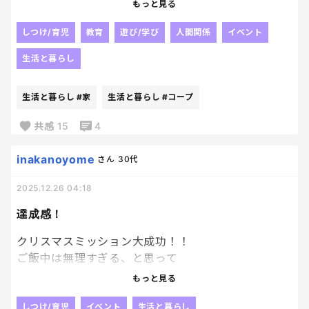
態。
今年のプレゼントがハイセンス過ぎた。笑
もっと見る
詰んでる。
特に長男にくれた子供用スコープ。
しつけ/育児
教育
遊び/学び
人間関係
イベント
もうさ、ここまできたら鮭、養殖する？
結構面白くて大人も使える😂！
生活と暮らし
ベランダにいけす置く？
長男の性格をわかりすぎてて
名前つけたら情が湧いて食べられなくなるんじゃ
的を得すぎてるー！！！
生活と暮らし
#家
生活と暮らし
#コープ
ね？
ただ、冷蔵庫と壁の隙間とか
動かせないものの隙間を
共感
15
4
お正月食べようねでかわしてきたけど、未来の自分
スコープで見るから
にツケ回してたわ。
ごみたくさんあるよ！！！って
inakanoyome
さん
30代
いちいちお知らせされるようになった笑
同じような状況の人いる？
おかげさまでお家がきれいになっていくよ～笑
2025.12.26 04:18
同じように悩みながら年末を迎えてる親、私だけじ
達成感！
ゃないって信じてる！
クリスマスミッション大成功！！
ご飯中は無理すぎる、と思って
お風呂に入るタイミングで
もっと見る
先に入れてささっと準備、
あとから一緒に入って
しつけ/育児
イベント
生活と暮らし