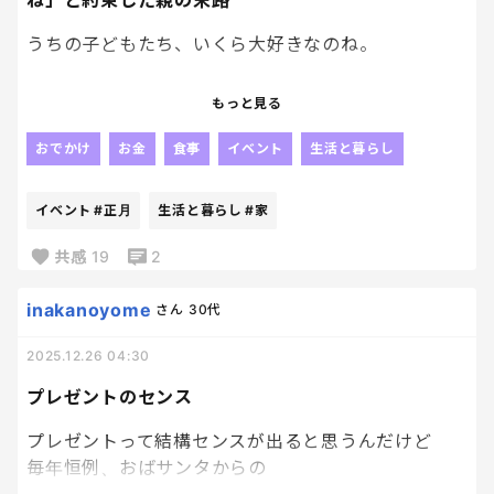
ね」と約束した親の末路
うちの子どもたち、いくら大好きなのね。
今まで「食べたい！」って言われるたびにかわしてき
もっと見る
たのよ。
おでかけ
お金
食事
イベント
生活と暮らし
「いくらはお正月に食べようね」って。
イベント
#正月
生活と暮らし
#家
その正月もうすぐじゃん。
共感
19
2
いつのまにかいくらが宝石に見えるくらい高くなっ
ているんですけど・・・。
inakanoyome
さん
30代
2025.12.26 04:30
さっきも純度100％の期待の目で「いくら買った？」
「いくら楽しみだな」って言われて。
プレゼントのセンス
いや、もう弱音吐くね。
プレゼントって結構センスが出ると思うんだけど
今の私、完全に子どもたちの期待と家計の板挟み状
毎年恒例、おばサンタからの