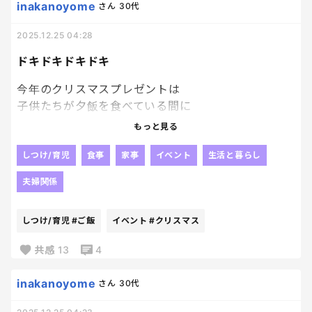
inakanoyome
さん
30代
2025.12.25 04:28
ドキドキドキドキ
今年のクリスマスプレゼントは
子供たちが夕飯を食べている間に
セッティングしなければいけないので
もっと見る
今からドッキドキしております🤣🤣💦
今日の18時半頃にセットして
しつけ/育児
食事
家事
イベント
生活と暮らし
19時頃に帰宅するとうちゃんに
夫婦関係
おかえりー！！と玄関に行った時に発見🎁の予定。
何してるの？って見られたら
しつけ/育児
#ご飯
イベント
#クリスマス
一生立ち直れません。笑
今年ハードル高すぎやねーーーーーーん⚡⚡
共感
13
4
いつも言ってるけど
今日はいつも以上に
inakanoyome
さん
30代
ご飯中立ち上がるな‼‼‼‼の圧をかけなければ。笑