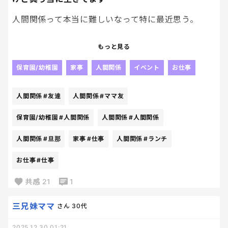
人間関係って本当に難しいなって特に最近思う。
周りのママ友は、ママ友コミュニティをちゃんと優
もっと見る
先できてる。
ランチに行ったり、集まったり、情報交換してる。
保育園/幼稚園
家事
人間関係
イベント
お仕事
でも私は正直、そこを優先できない。
人間関係
#友達
人間関係
#ママ友
仕事もあるし、家に帰れば毎日3人分の子どもの相
手。
保育園/幼稚園
#人間関係
人間関係
#人間関係
旦那は仕事の関係で、週3日くらいしか家にいない。
人間関係
#旦那
家事
#仕事
人間関係
#ランチ
気づいたら、話題についていけなくなってて、集まり
お仕事
#仕事
にも顔を出せなくなってて、少しずつ周りから浮いて
きてる感じがする。
共感
21
1
長男が生まれたときは、ママ友関係もそれなりにが
三兄妹ママ
さん
30代
んばった。
それが次男出産から少し希薄になって、長女出産から
2025.12.30 01:21