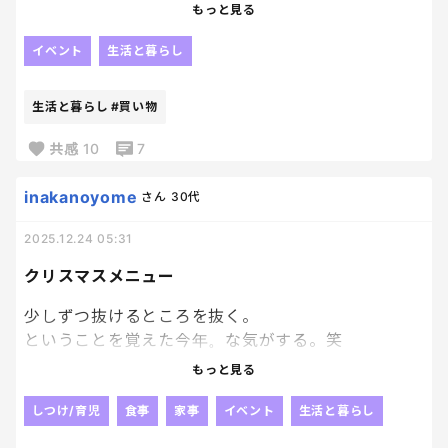
し寒くて何もする気になれず。子供たちよ、ごめん。
もっと見る
ケーキは明日買いに行くね。
イベント
生活と暮らし
生活と暮らし
#買い物
共感
10
7
inakanoyome
さん
30代
2025.12.24 05:31
クリスマスメニュー
少しずつ抜けるところを抜く。
ということを覚えた今年。な気がする。笑
クリスマスも
もっと見る
毎年なるべく手作りで頑張ってきたけど
冷凍のナゲットだったり
しつけ/育児
食事
家事
イベント
生活と暮らし
カップに入ってるシチューパイを