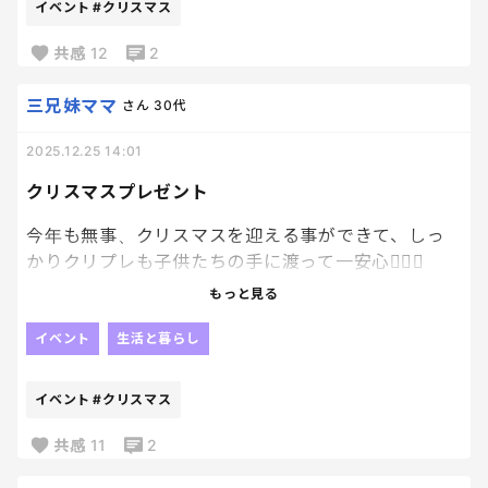
いや一年持続してくれないと困るんだが！😂
イベント
#クリスマス
週末、ケンタとFOLのタルトケーキ買って、ちょい遅
めのクリスマスパーティーをしようと思っている！！
共感
12
2
✨
三兄妹ママ
さん
30代
ケンタのことしか考えてないから楽しみすぎる。笑
2025.12.25 14:01
クリスマスプレゼント
今年も無事、クリスマスを迎える事ができて、しっ
かりクリプレも子供たちの手に渡って一安心😮‍💨💓
もっと見る
来年はどんなサンタ業務になるか、、、
楽しみですね☺️
イベント
生活と暮らし
イベント
#クリスマス
共感
11
2