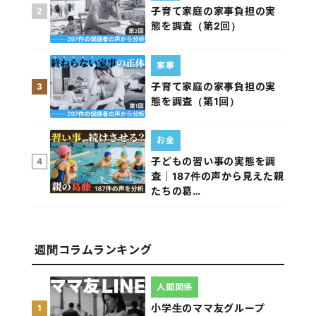
子育て家庭の家事負担の実
2
態を調査（第2回）
家事
子育て家庭の家事負担の実
3
態を調査（第1回）
お金
子どもの習い事の実態を調
4
査｜187件の声から見えた親
たちの葛…
週間コラムランキング
人間関係
小学生のママ友グループ
1