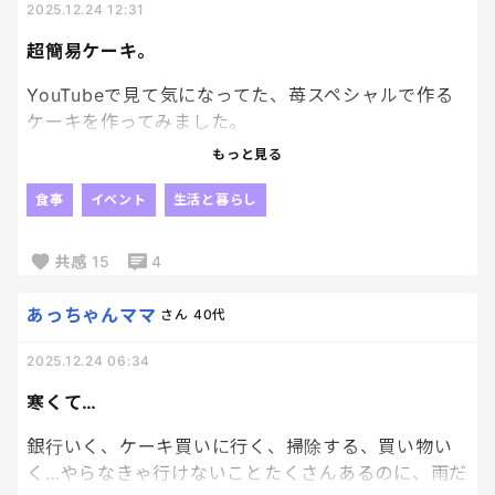
2025.12.24 12:31
超簡易ケーキ。
YouTubeで見て気になってた、苺スペシャルで作る
ケーキを作ってみました。
いちスペ2個を円になるように置いてホイップを余す
もっと見る
とこなくにゅむーと出して、スパチュラで全体的に
塗り塗り。苺を適当にのせて、サンタさんと雪だる
食事
イベント
生活と暮らし
まのせて、出来上がり。制作時間10分。🤣
普通に美味しかった。即席ケーキとしては上等でし
共感
15
4
た！しかし、意外と重かった笑 まぁあれって分類
的にはパンだしね笑
あっちゃんママ
さん
40代
2025.12.24 06:34
寒くて…
銀行いく、ケーキ買いに行く、掃除する、買い物い
く…やらなきゃ行けないことたくさんあるのに、雨だ