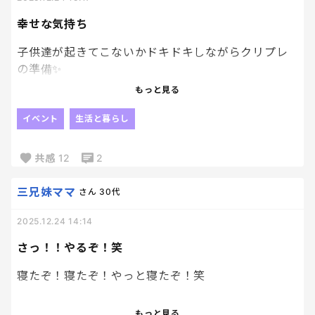
自分で作ったら特別でもないことは確認済み。笑
幸せな気持ち
なので今年もスーパーで無難なカップケーキ。😂
子供たちも今度31連れてってもらえる方がいい！と
子供達が起きてこないかドキドキしながらクリプレ
言うくらいだから、
の準備✨
我が家はケーキと無縁の家になるのかな～笑
もっと見る
毎日絶対寝た後起きてこないのに、バレたくない！
って事してるときってなんでこんなドキドキするんだ
イベント
生活と暮らし
ろ。笑
共感
12
2
1人勝手にドキドキして子供達が寝てるか寝室に確認
しに行く母。笑
三兄妹ママ
さん
30代
スヤスヤ寝てる子供達の寝顔をみて、サンタ業務の
続き！
2025.12.24 14:14
さっ！！やるぞ！笑
しっかり準備して後は設置して寝るだけ💤
寝たぞ！寝たぞ！やっと寝たぞ！笑
来年は長男の分の業務はなくなる、、、かな🥹
今から、ラッピングと
もっと見る