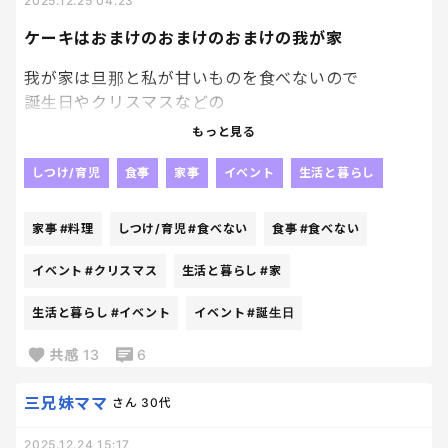
2025.12.25 04:23
ケーキはおまけのおまけのおまけの我が家
我が家は旦那と私が甘いものを食べないので
誕生日やクリスマスなどの
イベントでは子供たちだけに用意するんだけど、
もっと見る
遺伝なのか、
子供たちもあんこや団子が好き。
しつけ/育児
食事
家事
イベント
生活と暮らし
生クリームとかホイップ系が苦手。
チョコは好きだから
家事
#料理
しつけ/育児
#食べない
食事
#食べない
チョコケーキも用意したことあるんだけど
チョコクリームの何かが合わないようで
イベント
#クリスマス
生活と暮らし
#家
残されたり････
生活と暮らし
#イベント
イベント
#誕生日
ホイップ絞って作らせて
そういう姿も見たいなって思うけど
共感
13
6
作ったとて、誰食べる？？になるから出来ない😂
園でお料理教室してきたときも
三兄妹ママ
さん
30代
ショートケーキ作って美味しくなかった…と帰ってき
たから
2025.12.24 15:17