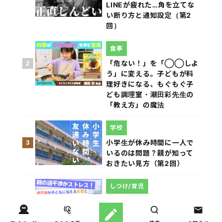
LINEが疲れた…角を立てな
い断り方と通知設定（第2
回）
食事
「危ない！」を「◯◯しよ
2
う」に変える。子どもが料
理好きになる、もぐもぐ子
ども調理室・潮田彩先生の
「教え方」の魔法
学校
小学生が休み時間に一人で
3
いるのは問題？親が知って
おきたい見方（第2回）
しつけ/育児
親の過干渉がストレス！過
4
干渉が子どもに与える影響
とその対処方法とは？