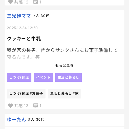
彼女が眠くなるまで、私も時間潰しますわ。笑
共感
12
1
三兄妹ママ
さん
30代
2025.12.24 12:50
クッキーと牛乳
我が家の長男、昔からサンタさんにお菓子準備して
寝るんです。笑
もっと見る
今年は5年生だし、さすがにやらないかな？？って思
ってたけど、今年もしっかりお菓子と牛乳準備して眠
しつけ/育児
イベント
生活と暮らし
りにつきました✨
しつけ/育児
#お菓子
生活と暮らし
#家
来年はそろそろやらないかなぁ？って思うので、今年
で最後かも、、と寂しい気持ちになりながら記念の
共感
13
1
写真とって、サンタ業務へ🎅
ゆーたん
さん
30代
今年も、サンタさんさせてくれてありがとう☺️