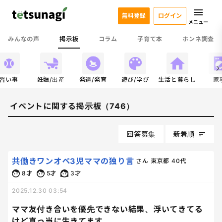
無料登録
ログイン
メニュー
みんなの声
掲示板
コラム
子育て本
ホンネ調査
習い事
妊娠/出産
発達/発育
遊び/学び
生活と暮らし
家
イベントに関する掲示板（746）
回答募集
新着順
共働きワンオペ3児ママの独り言
さん
東京都
40代
8才
5才
3才
2025.12.30 03:54
ママ友付き合いを優先できない結果、浮いてきてる
けど真っ当に生きてます