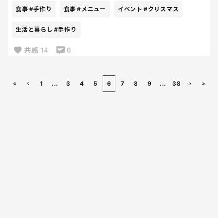
今年は購入済み！
食事
#手作り
食事
#メニュー
イベント
#クリスマス
以前子供たちに食べさせたときに
うーーーまーーー！！！！って
生活と暮らし
#手作り
目を輝かせていたものを思い出し
共感
14
6
ピックアップしたので
喜ぶこと間違いなし✨✨
楽、喜ぶ。美味しい。
1
...
3
4
5
6
7
8
9
...
38
そして子供たちと戯れる時間もとれるし
これが一番！！
世間の華やかな食卓にはほど遠いけど、
なんかだんだん見た目より
食べ進みの方に重きを置くようになったなあ😂
美味しいっ！って頬張ってる姿が
かわいいっていうのもあるけど････
見た目楽しむってあんまり無いもんね。子供たち。
笑
可愛ーーーく盛り付けたり切ったりしても
秒で口の中に運ばれてて
ねえね！気づいた？雪だるまになってたでしょ？⛄