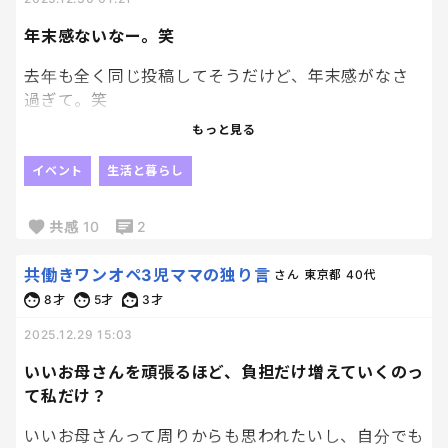
はほぼ皆無状態。
年末感ないなー。笑
生活の重心をどこに置くかで、恐ろしいほど、人間関
去年も全く同じ投稿してそうだけど、年末感がなさ
係に対する気持ちも変わるよね。
過ぎて。笑
もっと見る
だから！
人によるんだとは思うけど、私はここ最近年末をあ
年末年始！
まりかんじません。笑
イベント
生活と暮らし
地元の友達と会えるのがかなり楽しみ！！！！！
もう新しい年になるなんて全然実感ないわー
共感
10
2
「ママ」とか「立場」とか抜きで、昔からの自分に
戻れる時間が、今はすごくありがたい。
共働きワンオペ3児ママの独り言
さん
東京都
40代
8才
5才
3才
しつこいけど、もう1回！！！楽しみだ！！！
2025.12.29 15:03
いいお母さんを頑張るほど、負担だけ増えていくのっ
て私だけ？
いいお母さんって周りからも思われたいし、自分でも