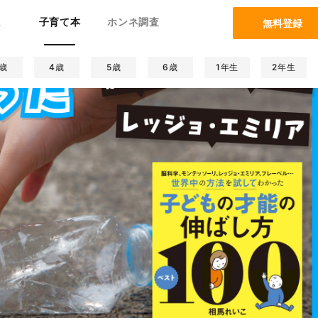
ム
子育て本
ホンネ調査
無料登録
歳
4歳
5歳
6歳
1年生
2年生
康/病気
コラム特集
妊娠/出産
生活/暮らし
絵本
夫婦