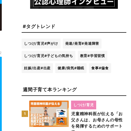
#タグトレンド
しつけ/育児
#声がけ
発達/発育
#発達障害
2
しつけ/育児
#子どもの気持ち
教育
#学習習慣
妊娠/出産
#出産
健康/病気
#睡眠
食事
#偏食
週間子育て本ランキング
しつけ/育児
児童精神科医が伝える「お
1
父さんは、お母さんの母性
を発揮するためのサポート