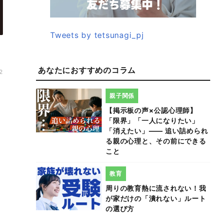
Tweets by tetsunagi_pj
あなたにおすすめのコラム
2
親子関係
【掲示板の声×公認心理師】
「限界」「一人になりたい」
「消えたい」―― 追い詰められ
る親の心理と、その前にできる
こと
教育
周りの教育熱に流されない！我
が家だけの「潰れない」ルート
の選び方