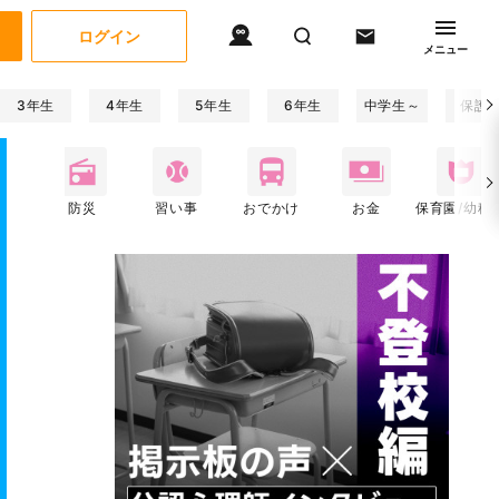
ログイン
メニュー
3年生
4年生
5年生
6年生
中学生～
保護
関係
防災
習い事
おでかけ
お金
保育園/幼稚