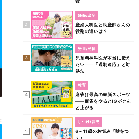
役」
妊娠/出産
産婦人科医と助産師さんの
2
役割の違いは？
発達/発育
児童精神科医が本当に伝え
3
たい――「過剰適応」と対
処法
教育
麻雀は最高の頭脳スポーツ
4
――麻雀をやるとIQがぐん
と上がる！
2
しつけ/育児
6～11歳のお悩み『嘘をつ
5
く』