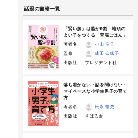
話題の書籍一覧
「賢い脳」は脂が9割 地頭の
よい子をつくる「育脳ごはん」
著者名
小山 浩子
監修
成田 奈緒子
出版社
プレジデント社
落ち着かない・話を聞けない・
マイペースな小学生男子の育て
方
著者名
松永 暢史
出版社
すばる舎