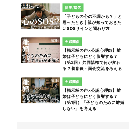
健康/病気
「子どもの心の不調かも？」と
思ったとき | 親が知っておきた
いSOSサインと関わり方
夫婦関係
【掲示板の声×公認心理師】離
婚は子どもにどう影響する？
（第2回）共同親権で何が変わ
る？養育費・面会交流を考える
夫婦関係
【掲示板の声×公認心理師】離
婚は子どもにどう影響する？
（第1回）「子どものために離婚
しない」を考える