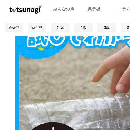
みんなの声
掲示板
コラ
妊娠中
新生児
乳児
1歳
2歳
3
親子関係
人間関係
学校
遊び/学び
食事
健