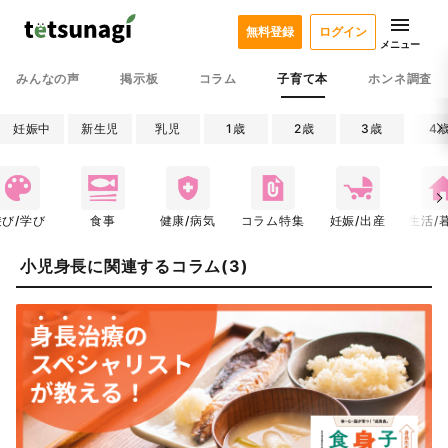
無料登録
ログイン
メニュー
みんなの声
掲示板
コラム
子育て本
ホンネ調査
妊娠中
新生児
乳児
1歳
2歳
3歳
4
遊び/学び
食事
健康/病気
コラム特集
妊娠/出産
生活/
小児身長に関連するコラム(3)