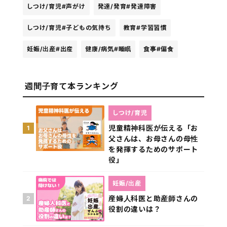
しつけ/育児
#声がけ
発達/発育
#発達障害
しつけ/育児
#子どもの気持ち
教育
#学習習慣
妊娠/出産
#出産
健康/病気
#睡眠
食事
#偏食
週間子育て本ランキング
しつけ/育児
児童精神科医が伝える「お
1
父さんは、お母さんの母性
を発揮するためのサポート
役」
妊娠/出産
産婦人科医と助産師さんの
2
役割の違いは？