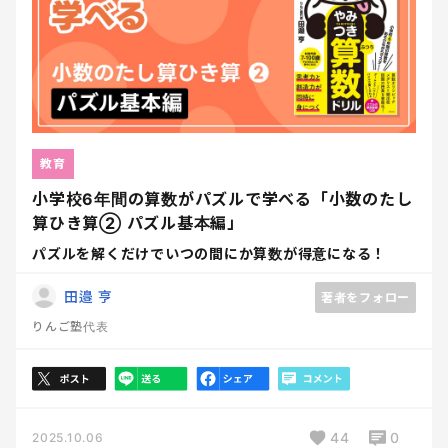
教育
小学校6年間の算数がパズルで学べる「小数のたし
算ひき算② パズル基本編」
パズルを解くだけでいつの間にか算数が得意になる！
田邉 亨
著者をフォロー
りんご塾代表
44
0
2025.10.06