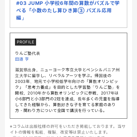
#03 JUMP 小学校6年間の算数がパズルで学
べる「小数のたし算ひき算③ パズル応用
編」
PROFILE
りんご塾代表
田邉 亨
滋賀県出身。ニューヨーク市立大学とぺンシルバニア州
立大学に留学し、リベラルアーツを学ぶ。帰国後の
2003年、地元で小学校低学年向けの「算数オリンピッ
ク」「思考力養成」を目的とした学習塾「りんご塾」を
開校。2010年から算数オリンピックに参戦。2017年は
小6部門と小3部門の2冠を達成。長年多くの児童を指導
してきた経験から、算数好きな子を育てる家庭のあり
方・関わり方について全国で講演を行っている。
※コラムは出版社様の許可をいただき掲載しております。当サ
イトの情報を転載、複製、改変等は禁止いたします。