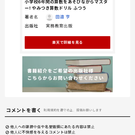
小学校6年間の算数をあそびながらマスタ
ー! やみつき算数ドリル ふつう
著者名
田邉 亨
出版社
実務教育出版
楽天で詳細を見る
コメントを書く
利用規約を遵守の上、投稿お願いします
他人への誹謗中傷や名誉毀損にあたる内容は禁止
他人に不快感を与えるコメントは禁止