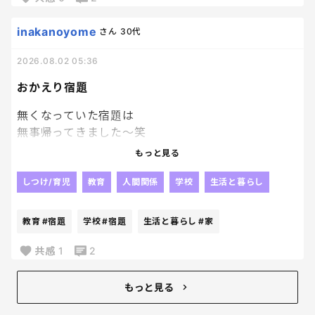
でもね、時間見て？
inakanoyome
さん
30代
パワプロやってる場合ちゃうかったよね？
2026.08.02 05:36
私のゴールデンタイムが削られていくーー泣
おかえり宿題
無くなっていた宿題は
無事帰ってきました～笑
やっぱり人の「見た」とか
もっと見る
そういうのって当てにならないよね😂
じゃないかなぁ～って思っていた通り、
しつけ/育児
教育
人間関係
学校
生活と暮らし
他の子が持ち帰っていて、
2日後に
教育
#宿題
学校
#宿題
生活と暮らし
#家
なんか入ってた。って持ってきたらしい。
毎日荷物開けないパターンね！？笑
共感
1
2
戻ってきたことが何よりだから
良いんだけどね！！
もっと見る
我が家ってましたようーーーー。笑