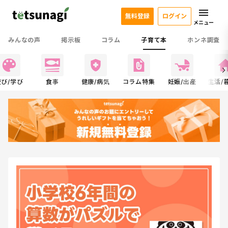
無料登録
ログイン
メニュー
みんなの声
掲示板
コラム
子育て本
ホンネ調査
遊び/学び
食事
健康/病気
コラム特集
妊娠/出産
生活/