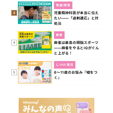
発達/発育
児童精神科医が本当に伝え
3
たい――「過剰適応」と対
処法
教育
麻雀は最高の頭脳スポーツ
4
――麻雀をやるとIQがぐん
と上がる！
しつけ/育児
6～11歳のお悩み『嘘をつ
5
く』