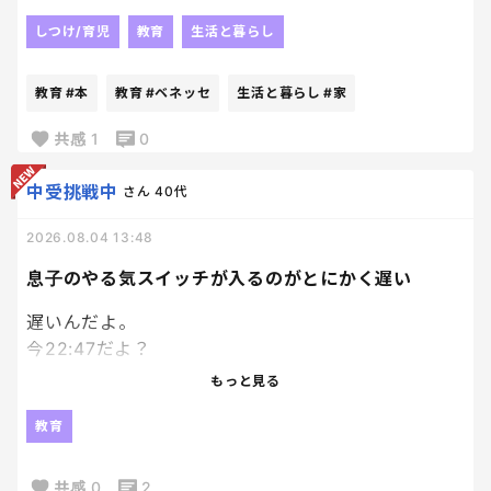
子供一人につき１冊プレゼントっていうのがあって、
どうせぺらっぺらの本が届くんだろうな、
しつけ/育児
教育
生活と暮らし
とも思いつつ、
絵本大好き人間の長男にと、
教育
#本
教育
#ベネッセ
生活と暮らし
#家
兄妹分の計３冊申し込んでおいたんだけど、
ちょっと想定外にちゃんとした本届いてびっくり。
共感
1
0
笑
ていうか普通の本！
中受挑戦中
さん
40代
それなりに種類もあるなかで選べて、
2026.08.04 13:48
Ｗ抽選付のものだったんだけど、
あまりにちゃんとした本届いたから、
息子のやる気スイッチが入るのがとにかく遅い
もうそっちの抽選外れても満足。笑
遅いんだよ。
今22:47だよ？
エンジンかかり始めたのが22時過ぎってなんなん。
もっと見る
模試の解き直ししてるのはえらいよ！
教育
私が何回も日頃から言って、やっとやってくれたか！
って嬉しいよ！？
共感
0
2