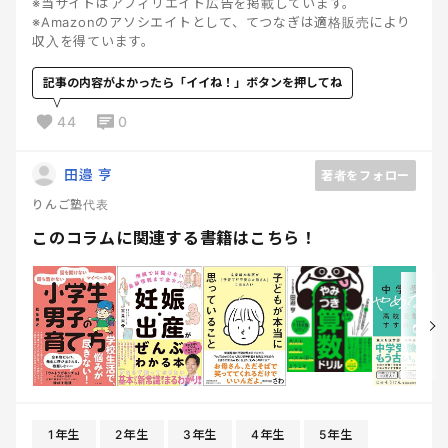
※当サイトはアフィリエイト広告を掲載しています。
※Amazonのアソシエイトとして、てつなぎは適格販売により
収入を得ています。
記事の内容がよかったら「イイね！」ボタンを押してね
44
0
田邉 亨
著者をフォロー
りんご塾代表
このコラムに関連する書籍はこちら！
1年生
2年生
3年生
4年生
5年生