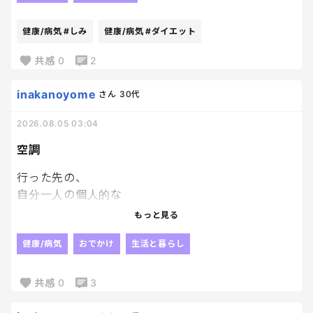
美味しい物を見ると誘惑に負けちゃいそうになって
辛いぜ〜
健康/病気
#しみ
健康/病気
#ダイエット
無理して我慢するより、楽しみながら続ける方が自
共感
0
2
分には合ってる気がするんだけどな〜
inakanoyome
さん
30代
2026.08.05 03:04
空調
行った先の、
自分一人の個人的な
暑い寒いでどーにもできない
もっと見る
この空調、つらいー。
ずっと鳥肌でやんす。
健康/病気
おでかけ
生活と暮らし
お好きな飲み物どうぞ
だけど、
共感
0
3
ホットドリンクなし。
お湯でもいい。