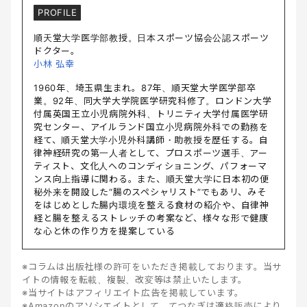
PROFILE
順天堂大学医学部教授。日本スポーツ協会公認スポーツ
ドクター。
小林 弘幸
1960年、埼玉県生まれ。87年、順天堂大学医学部卒
業。92年、同大学大学院医学研究科修了。ロンドン大学
付属英国王立小児病院外科、トリニティ大学付属医学研
究センター、アイルランド国立小児病院外科での勤務を
経て、順天堂大学小児外科講師・助教授を歴任する。自
律神経研究の第一人者として、プロスポーツ選手、アー
ティスト、文化人へのコンディショニング、パフォーマ
ンス向上指導に関わる。また、順天堂大学に日本初の便
秘外来を開設した“腸のスペシャリスト”でもあリ、みそ
をはじめとした腸内環境を整える食材の紹介や、自律神
経と腸を整えるストレッチの考案など、様々な形で健康
な心と休の作り方を提案している
※コラムは出版社様の許可をいただき掲載しております。当サ
イトの情報を転載、複製、改変等は禁止いたします。
※当サイトはアフィリエイト広告を掲載しています。
※Amazonのアソシエイトとして、てつなぎは適格販売により