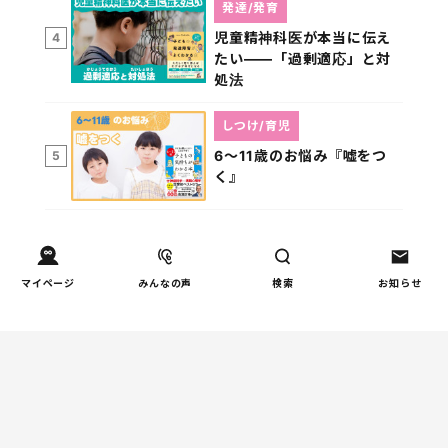
発達/発育
児童精神科医が本当に伝え
4
たい――「過剰適応」と対
処法
しつけ/育児
6～11歳のお悩み『嘘をつ
5
く』
マイページ
みんなの声
検索
お知らせ