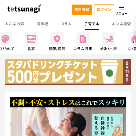
無料登録
ログイン
メニュー
みんなの声
掲示板
コラム
子育て本
ホンネ調査
遊び/学び
食事
健康/病気
コラム特集
妊娠/出産
生活/