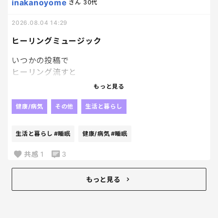
inakanoyome
さん
30代
ホットをくれ。笑
ギラギラ太陽出てる
2026.08.04 14:29
外に行きたいくらいだ。
ヒーリングミュージック
スタッフさん
チラチラ長袖だもんね。
いつかの投稿で
だったら設定上げようよ………。
ヒーリング流すと
お子さんの
もっと見る
寝かしつけが早いというのを
見てから、
健康/病気
その他
生活と暮らし
スマホで
不眠向けの
生活と暮らし
#睡眠
健康/病気
#睡眠
ヒーリングミュージック
ってのを検索して
共感
1
3
流してみてるんだけど、
私が無きゃ寝られなくなった。笑
もっと見る
寝れない寝れない
っていう日は必ずこれ。
睡眠剤は身体に合わずやめて