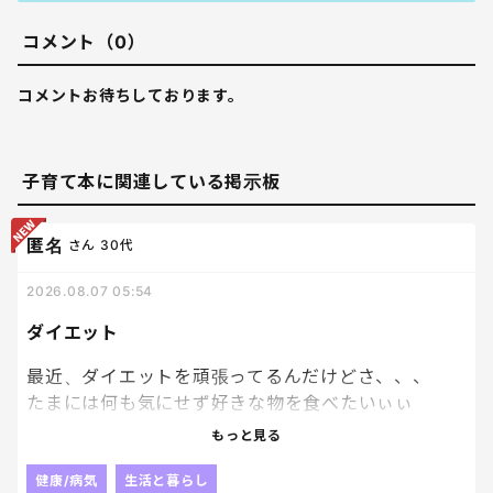
コメント（0）
コメントお待ちしております。
子育て本に関連している掲示板
匿名
さん
30代
2026.08.07 05:54
ダイエット
最近、ダイエットを頑張ってるんだけどさ、、、
たまには何も気にせず好きな物を食べたいぃぃ
ぃ！！ってなる。笑
もっと見る
ダイエットしようと思っても、
健康/病気
生活と暮らし