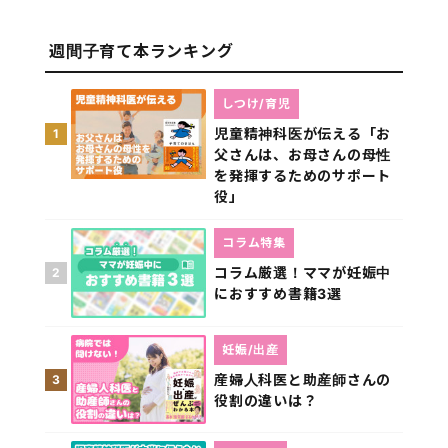
週間子育て本ランキング
しつけ/育児
児童精神科医が伝える「お
1
父さんは、お母さんの母性
を発揮するためのサポート
役」
コラム特集
コラム厳選！ママが妊娠中
2
におすすめ書籍3選
妊娠/出産
産婦人科医と助産師さんの
3
役割の違いは？