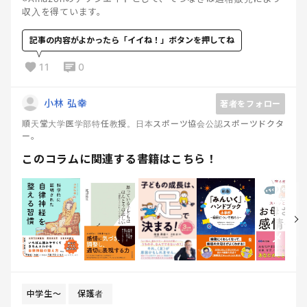
収入を得ています。
記事の内容がよかったら「イイね！」ボタンを押してね
11
0
小林 弘幸
著者をフォロー
順天堂大学医学部特任教授。日本スポーツ協会公認スポーツドクタ
ー。
このコラムに関連する書籍はこちら！
中学生〜
保護者