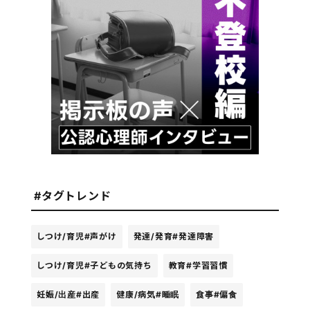
#タグトレンド
しつけ/育児
#声がけ
発達/発育
#発達障害
しつけ/育児
#子どもの気持ち
教育
#学習習慣
妊娠/出産
#出産
健康/病気
#睡眠
食事
#偏食