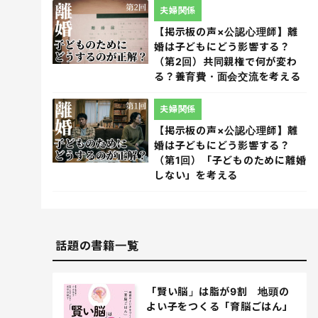
夫婦関係
【掲示板の声×公認心理師】離
婚は子どもにどう影響する？
（第2回）共同親権で何が変わ
る？養育費・面会交流を考える
夫婦関係
【掲示板の声×公認心理師】離
婚は子どもにどう影響する？
（第1回）「子どものために離婚
しない」を考える
話題の書籍一覧
「賢い脳」は脂が9割 地頭の
よい子をつくる「育脳ごはん」