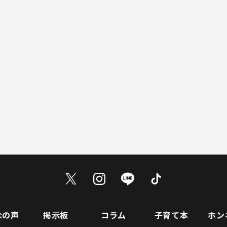
なの声
掲示板
コラム
子育て本
ホン