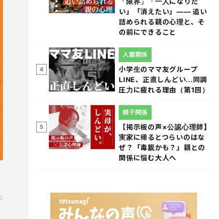
「限界」「一人になりた
い」「消えたい」―― 追い
詰められる親の心理と、そ
の前にできること
人間関係
小学生のママ友グループ
4
LINE、正直しんどい...同調
圧力に疲れる理由（第1回）
親子関係
【掲示板の声×公認心理師】
5
実家に帰るとつらいのはな
ぜ？「毒親かも？」親との
関係に悩む大人へ
0