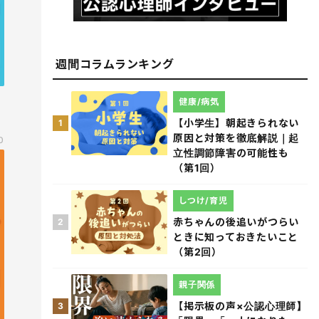
週間コラムランキング
健康/病気
【小学生】朝起きられない
1
原因と対策を徹底解説｜起
0
立性調節障害の可能性も
（第1回）
しつけ/育児
赤ちゃんの後追いがつらい
2
ときに知っておきたいこと
（第2回）
親子関係
【掲示板の声×公認心理師】
3