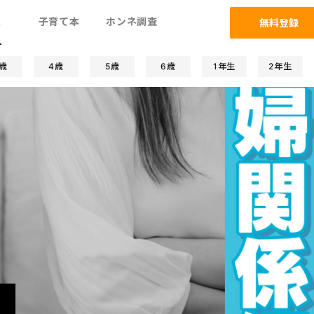
ム
子育て本
ホンネ調査
無料登録
歳
4歳
5歳
6歳
1年生
2年生
子関係
発達/発育
防災
遊び/学び
人間関係
習い