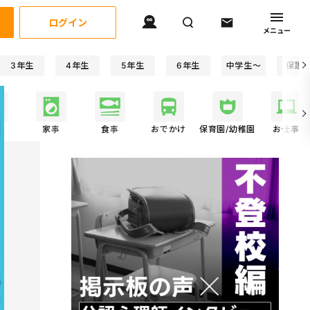
ログイン
メニュー
3年生
4年生
5年生
6年生
中学生〜
保護
事
家事
食事
おでかけ
保育園/幼稚園
お仕事