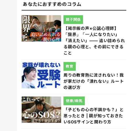
あなたにおすすめのコラム
親子関係
【掲示板の声×公認心理師】
「限界」「一人になりたい」
「消えたい」―― 追い詰められ
る親の心理と、その前にできる
こと
教育
周りの教育熱に流されない！我
が家だけの「潰れない」ルート
の選び方
健康/病気
「子どもの心の不調かも？」と
思ったとき | 親が知っておきた
いSOSサインと関わり方