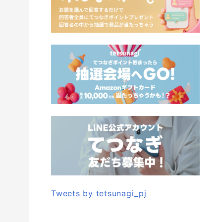
Tweets by tetsunagi_pj