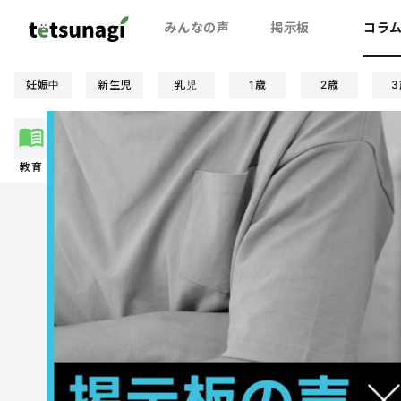
みんなの声
掲示板
コラ
妊娠中
新生児
乳児
1歳
2歳
3
教育
夫婦関係
お金
妊娠/出産
絵本
親