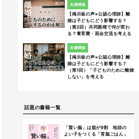
夫婦関係
【掲示板の声×公認心理師】離
婚は子どもにどう影響する？
（第2回）共同親権で何が変わ
る？養育費・面会交流を考える
夫婦関係
【掲示板の声×公認心理師】離
婚は子どもにどう影響する？
（第1回）「子どものために離婚
しない」を考える
話題の書籍一覧
「賢い脳」は脂が9割 地頭の
よい子をつくる「育脳ごはん」