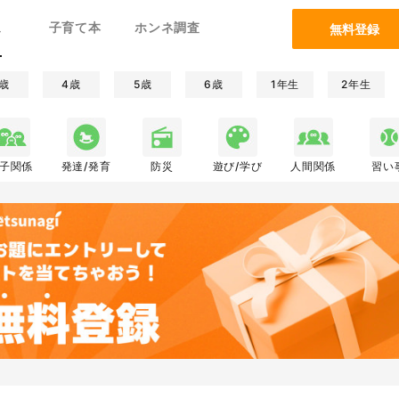
ム
子育て本
ホンネ調査
無料登録
歳
4歳
5歳
6歳
1年生
2年生
子関係
発達/発育
防災
遊び/学び
人間関係
習い