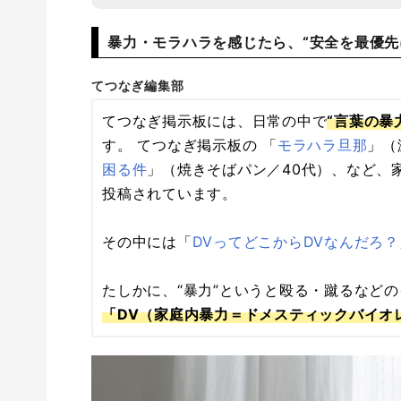
暴力・モラハラを感じたら、“安全を最優先
てつなぎ編集部
てつなぎ掲示板には、日常の中で
“言葉の暴
す。 てつなぎ掲示板の 「
モラハラ旦那
」（
困る件
」（焼きそばパン／40代）、など、
投稿されています。
その中には「
DVってどこからDVなんだろ？
たしかに、“暴力”というと殴る・蹴るなど
「DV（家庭内暴力＝ドメスティックバイオ