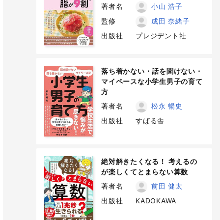
著者名
小山 浩子
監修
成田 奈緒子
出版社
プレジデント社
落ち着かない・話を聞けない・
マイペースな小学生男子の育て
方
著者名
松永 暢史
出版社
すばる舎
絶対解きたくなる！ 考えるの
が楽しくてとまらない算数
著者名
前田 健太
出版社
KADOKAWA