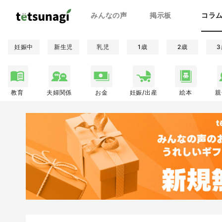
みんなの声
掲示板
コラ
妊娠中
新生児
乳児
1歳
2歳
3
教育
夫婦関係
お金
妊娠/出産
絵本
親