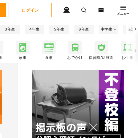
ログイン
メニュー
3年生
4年生
5年生
6年生
中学生〜
保護
事
家事
食事
おでかけ
保育園/幼稚園
お仕事