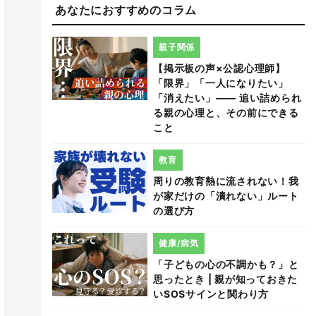
あなたにおすすめのコラム
親子関係
【掲示板の声×公認心理師】
「限界」「一人になりたい」
「消えたい」―― 追い詰められ
る親の心理と、その前にできる
こと
教育
周りの教育熱に流されない！我
が家だけの「潰れない」ルート
の選び方
健康/病気
「子どもの心の不調かも？」と
思ったとき | 親が知っておきた
いSOSサインと関わり方