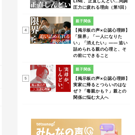
LINE、正直しんどい...同調
圧力に疲れる理由（第1回）
親子関係
【掲示板の声×公認心理師】
4
「限界」「一人になりた
い」「消えたい」―― 追い
詰められる親の心理と、そ
の前にできること
親子関係
【掲示板の声×公認心理師】
5
実家に帰るとつらいのはな
ぜ？「毒親かも？」親との
関係に悩む大人へ