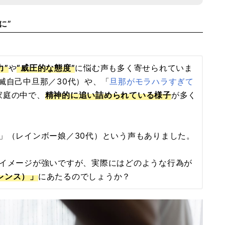
に”
力”
や
“威圧的な態度”
に悩む声も多く寄せられていま
滅自己中旦那／30代）や、「
旦那がモラハラすぎて
家庭の中で、
精神的に追い詰められている様子
が多く
」（レインボー娘／30代）という声もありました。
のイメージが強いですが、実際にはどのような行為が
レンス）」
にあたるのでしょうか？