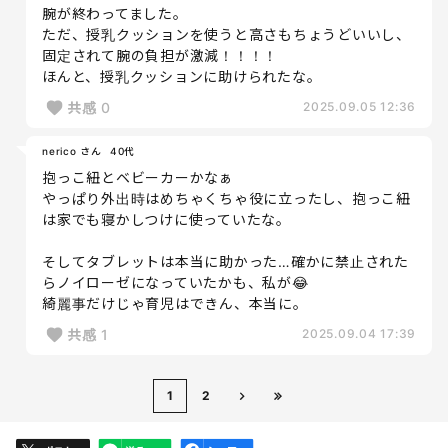
腕が終わってました。
ただ、授乳クッションを使うと高さもちょうどいいし、
固定されて腕の負担が激減！！！！
ほんと、授乳クッションに助けられたな。
共感
0
2025.09.05 12:36
nerico さん
40代
抱っこ紐とベビーカーかなぁ
やっぱり外出時はめちゃくちゃ役に立ったし、抱っこ紐
は家でも寝かしつけに使っていたな。
そしてタブレットは本当に助かった…確かに禁止された
らノイローゼになっていたかも、私が😂
綺麗事だけじゃ育児はできん、本当に。
共感
1
2025.09.04 17:39
1
2