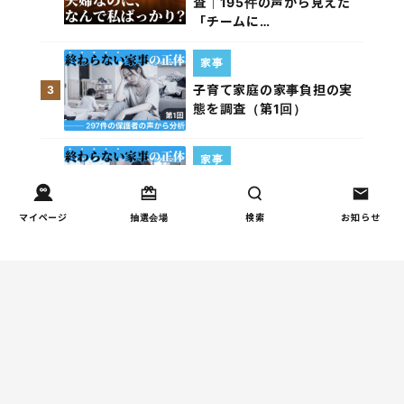
査｜195件の声から見えた
「チームに…
家事
子育て家庭の家事負担の実
3
態を調査（第1回）
家事
子育て家庭の家事負担の実
4
態を調査（第2回）
マイページ
抽選会場
検索
お知らせ
週間コラムランキング
健康/病気
【小学生】朝起きられない
1
原因と対策を徹底解説｜起
立性調節障害の可能性も