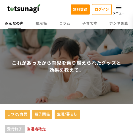
無料登録
ログイン
メニュー
みんなの声
掲示板
コラム
子育て本
ホンネ調査
これがあったから育児を乗り越えられたグッズと
効果を教えて。
しつけ/育児
親子関係
生活/暮らし
受付終了
当選者確定