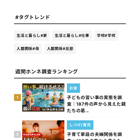
#タグトレンド
生活と暮らし
#家
生活と暮らし
#仕事
学校
#学校
人間関係
#母
人間関係
#旦那
週間ホンネ調査ランキング
お金
子どもの習い事の実態を調
1
査｜187件の声から見えた親
たちの葛…
しつけ/育児
子育て家庭の夫婦関係を調
2