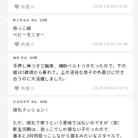
共感
0
2025.09.08 12:00
わこちゃん さん
20代
抱っこ紐
ベビーモニター
共感
0
2025.09.05 18:49
みか さん
40代
手押し棒つき三輪車。補助ベルトつきだったので、下の
娘は1歳頃から乗れて。上の活発な息子の外遊びに付き
合うのに大活躍しました。
共感
0
2025.09.04 10:10
イルカママ さん
30代
授乳クッション！
ただ、授乳で使うという意味ではないのですが（笑）
新生児期は、抱っこでしか寝ない子だったので
基本2.3時間抱っこしながら寝るみたいなスタイルで、