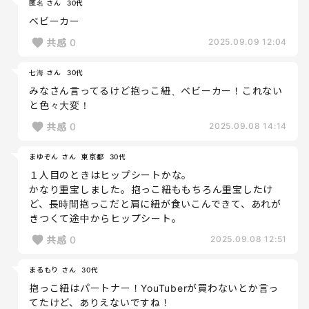
匿名 さん
30代
ベビーカー
共感
0
2025.09.09 12:04
七海 さん
30代
みなさん言ってるけど抱っこ紐、ベビーカー！これない
と色々大変！
共感
0
2025.09.08 14:14
まゆぞん さん
東京都
30代
１人目のときはヒップシートかな。
かなり重宝しました。抱っこ紐ももちろん重宝したけ
ど、長時間抱っこだと肩に紐が食いこんできて、あれが
きつくて途中からヒップシート。
共感
0
2025.09.08 12:51
まるもり さん
30代
抱っこ紐はパートナー！YouTuberが買わないとか言っ
てたけど、ありえないですね！