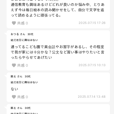
通信教育も興味あるけどどれが良いのか悩み中。とりあ
えず今は毎日絵本の読み聞かせをして、自分で文字を追
って読めるように頑張ってる。
共感
0
2025.07.15 17:26
おつる さん
30代
幼児教育に興味はない
通ってるこども園で英会話やお習字があるし、その程度
で我が家には十分かな？公文など習い事はやりたいと言
ったらやらせてあげたい
共感
0
2025.07.15 10:13
匿名 さん
30代
幼児教育に興味はない
ない
共感
0
2025.07.14 13:48
匿名 さん
30代
幼児教育に興味はない