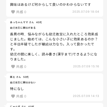
興味はあるけど何からして良いのかわからないです
共感
0
2025.07.09 18:04
あっちゃんママ さん
40代
幼児教育に興味がある
長男の時、悩みながらも幼児教室に入れたところ効果感
じました。始めては、こんな小さい子に効果あるのか？
と半信半疑でしたが継続は力なり。入って良かったで
す。
幼児の間に楽しく、読み書き(漢字まで)できるようにな
りました。
共感
0
2025.07.09 15:16
匿名 さん
50代
幼児教育に興味はない
特になし
共感
0
2025.07.09 14:13
にゃんぼ さん
40代