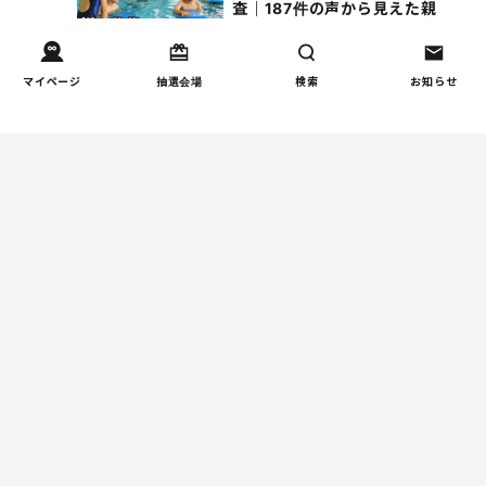
査｜187件の声から見えた親
たちの葛…
マイページ
抽選会場
検索
お知らせ
週間コラムランキング
人間関係
小学生のママ友グループ
1
LINEが疲れた…角を立てな
い断り方と通知設定（第2
回）
しつけ/育児
赤ちゃんの後追いがつらい
2
ときに知っておきたいこと
（第2回）
学校