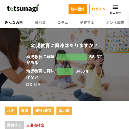
無料登録
ログイン
メニュー
みんなの声
掲示板
コラム
子育て本
ホンネ調査
幼児教育に興味はありますか？
幼児教育に興味
65.3%
がある
幼児教育に興味
34.6%
はない
回答 26件
お金
教育
発達/発育
習い事
受付終了
当選者確定