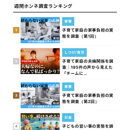
週間ホンネ調査ランキング
家事
子育て家庭の家事負担の実
1
態を調査（第1回）
しつけ/育児
子育て家庭の夫婦関係を調
2
査｜195件の声から見えた
「チームに…
家事
子育て家庭の家事負担の実
3
態を調査（第2回）
お金
子どもの習い事の実態を調
4