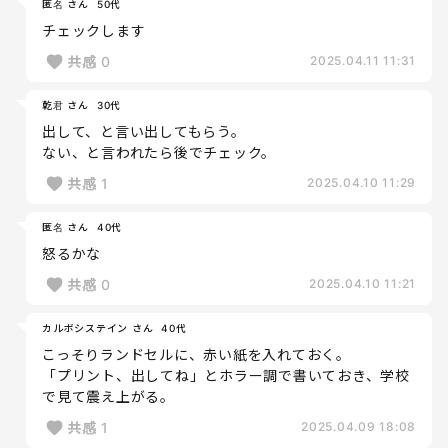
匿名 さん
50代
チェックします
共感
0
2025.04.11 11:31
乾君 さん
30代
出して、と言い出してもらう。
ない、と言われたら後でチェック。
共感
1
2025.04.10 11:29
匿名 さん
40代
怒るかな
共感
0
2025.04.10 11:21
カルボシステイン さん
40代
こっそりランドセルに、赤い紙を入れておく。
「プリント、出してね」とホラー調で書いておき、学校
で見て震え上がる。
共感
1
2025.04.09 18:08