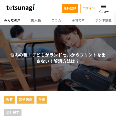
無料登録
ログイン
メニュー
みんなの声
掲示板
コラム
子育て本
ホンネ調査
悩みの種！子どもがランドセルからプリントを出
さない！解消方法は？
教育
親子関係
学校
受付終了