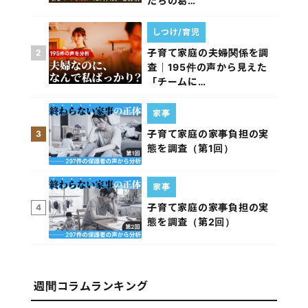
たちの葛…
しつけ/育児
子育て家庭の夫婦関係を調
2
査｜195件の声から見えた
「チームに…
家事
子育て家庭の家事負担の実
3
態を調査（第1回）
家事
子育て家庭の家事負担の実
4
態を調査（第2回）
週間コラムランキング