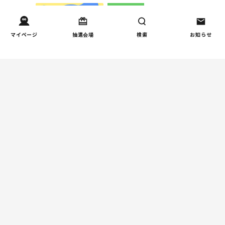
健康/病気
【小学生】朝起きられない
1
原因と対策を徹底解説｜起
マイページ
抽選会場
検索
お知らせ
立性調節障害の可能性も
（第1回）
しつけ/育児
赤ちゃんの後追いがつらい
2
ときに知っておきたいこと
（第2回）
親子関係
【掲示板の声×公認心理師】
3
「限界」「一人になりた
い」「消えたい」―― 追い
詰められる親の心理と、そ
の前にできること
人間関係