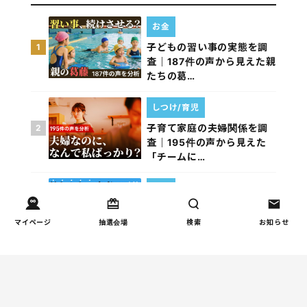
お金
子どもの習い事の実態を調
1
査｜187件の声から見えた親
たちの葛…
しつけ/育児
子育て家庭の夫婦関係を調
2
査｜195件の声から見えた
「チームに…
家事
子育て家庭の家事負担の実
3
態を調査（第1回）
マイページ
抽選会場
検索
お知らせ
家事
子育て家庭の家事負担の実
4
態を調査（第2回）