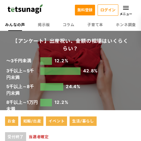
無料登録
ログイン
メニュー
みんなの声
掲示板
コラム
子育て本
ホンネ調査
【アンケート】出産祝い、金額の相場はいくらく
らい？
～3千円未満
12.2%
3千以上～5千
42.8%
円未満
5千以上～8千
24.4%
円未満
8千以上～1万円
12.2%
未満
1万円～
8.1%
お金
妊娠/出産
イベント
生活/暮らし
回答 49件
受付終了
当選者確定