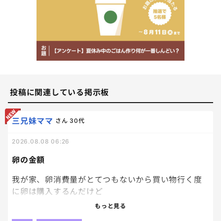
投稿に関連している掲示板
三兄妹ママ
さん
30代
2026.08.08 06:26
卵の金額
我が家、卵消費量がとてつもないから買い物行く度
に卵は購入するんだけど
スーパーやドラストによっては、卵の金額って差があ
もっと見る
るじゃない？？？