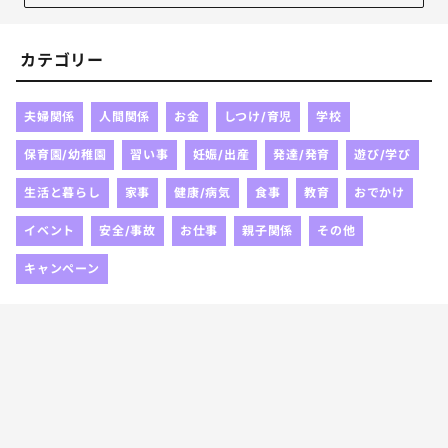
カテゴリー
夫婦関係
人間関係
お金
しつけ/育児
学校
保育園/幼稚園
習い事
妊娠/出産
発達/発育
遊び/学び
生活と暮らし
家事
健康/病気
食事
教育
おでかけ
イベント
安全/事故
お仕事
親子関係
その他
キャンペーン