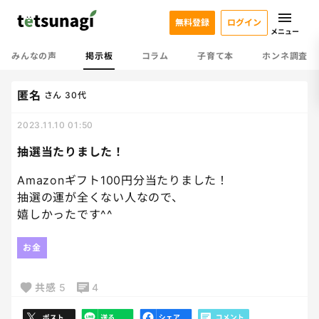
無料登録
ログイン
メニュー
みんなの声
掲示板
コラム
子育て本
ホンネ調査
匿名
さん
30代
2023.11.10 01:50
抽選当たりました！
Amazonギフト100円分当たりました！
抽選の運が全くない人なので、
嬉しかったです^^
お金
共感
5
4