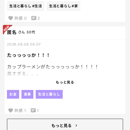
生活と暮らし
#生活
生活と暮らし
#家
共感
0
2
匿名
さん
30代
2026.08.08 06:07
たっっっっか！！！
カップラーメンがたっっっっっか！！！！
高すぎる、、、
もっと見る
今日息子が買ったカップラーメンが300円くらいする
んだけど。笑
お金
食事
生活と暮らし
1つで。笑
共感
1
1
たっか！！！
まじで、は！？笑
もっと見る