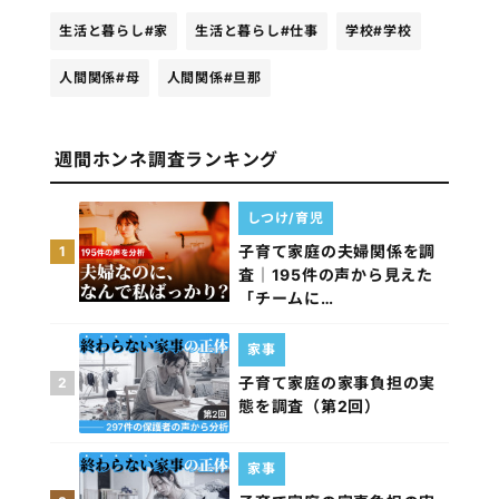
生活と暮らし
#家
生活と暮らし
#仕事
学校
#学校
人間関係
#母
人間関係
#旦那
週間ホンネ調査ランキング
しつけ/育児
子育て家庭の夫婦関係を調
1
査｜195件の声から見えた
「チームに…
家事
子育て家庭の家事負担の実
2
態を調査（第2回）
家事