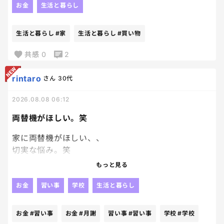
お金
生活と暮らし
安めのところで税込250円以上。
高いと税込300円以上。
生活と暮らし
#家
生活と暮らし
#買い物
いつものところじゃないスーパーいって、卵高いと買
共感
0
2
いたくないんだけど
卵のためにスーパーハシゴは面倒だから仕方なく高
rintaro
さん
30代
め卵購入。笑
2026.08.08 06:12
何で卵の金額にこんなに差があるのか😂
両替機がほしい。笑
家に両替機がほしい、、
切実な悩み。笑
まじで、キャッシュレス生活しすぎて細かい現金が
もっと見る
手元にない、、
いまだに学校の集金は現金だし習い事も現金。
お金
習い事
学校
生活と暮らし
集金も、月謝もキャッシュレスにしてくれよぉ。笑
お金
#習い事
お金
#月謝
習い事
#習い事
学校
#学校