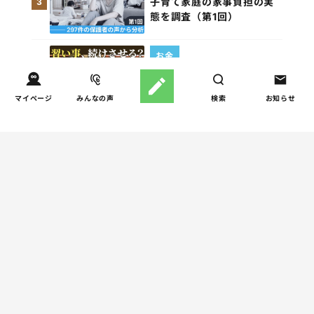
子育て家庭の家事負担の実
3
態を調査（第1回）
お金
子どもの習い事の実態を調
4
査｜187件の声から見えた親
マイページ
みんなの声
検索
お知らせ
たちの葛…
週間コラムランキング
しつけ/育児
赤ちゃんの後追いがつらい
1
ときに知っておきたいこと
（第2回）
人間関係
小学生のママ友グループ
2