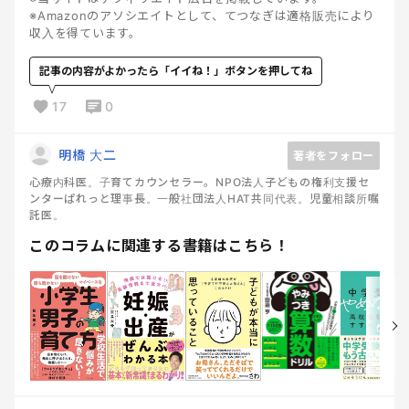
※Amazonのアソシエイトとして、てつなぎは適格販売により
収入を得ています。
記事の内容がよかったら「イイね！」ボタンを押してね
17
0
明橋 大二
著者をフォロー
心療内科医。子育てカウンセラー。NPO法人子どもの権利支援セ
ンターぱれっと理事長。一般社団法人HAT共同代表。児童相談所嘱
託医。
このコラムに関連する書籍はこちら！