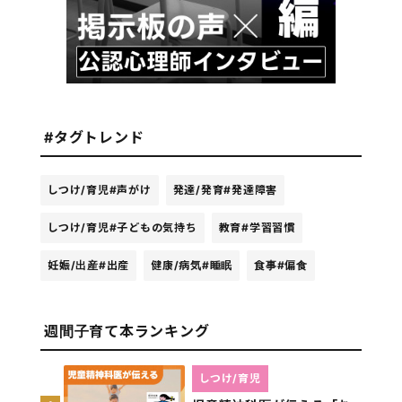
#タグトレンド
しつけ/育児
#声がけ
発達/発育
#発達障害
しつけ/育児
#子どもの気持ち
教育
#学習習慣
妊娠/出産
#出産
健康/病気
#睡眠
食事
#偏食
週間子育て本ランキング
しつけ/育児