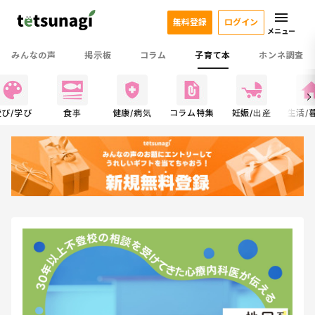
無料登録
ログイン
メニュー
みんなの声
掲示板
コラム
子育て本
ホンネ調査
遊び/学び
食事
健康/病気
コラム特集
妊娠/出産
生活/