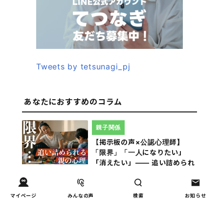
Tweets by tetsunagi_pj
あなたにおすすめのコラム
親子関係
【掲示板の声×公認心理師】
「限界」「一人になりたい」
「消えたい」―― 追い詰められ
る親の心理と、その前にできる
こと
マイページ
みんなの声
検索
お知らせ
教育