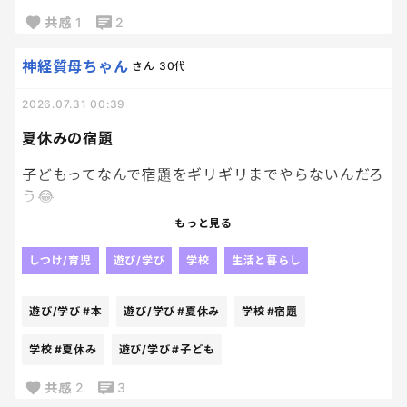
なんか入ってた。って持ってきたらしい。
毎日荷物開けないパターンね！？笑
共感
1
2
戻ってきたことが何よりだから
良いんだけどね！！
神経質母ちゃん
さん
30代
我が家ってましたようーーーー。笑
2026.07.31 00:39
なんでも再確認は大事！！
夏休みの宿題
子どもってなんで宿題をギリギリまでやらないんだろ
う😂
もっと見る
もっと早く終わらせれば遊ぶ時間も増えるのにって
思うんだけど、
しつけ/育児
遊び/学び
学校
生活と暮らし
本人はまだ大丈夫って余裕そうだしね。
遊び/学び
#本
遊び/学び
#夏休み
学校
#宿題
結局最後は私まで一緒に焦る🥹
学校
#夏休み
遊び/学び
#子ども
何回同じことを繰り返しても学ばないのが不思議な
共感
2
3
んだけど😂