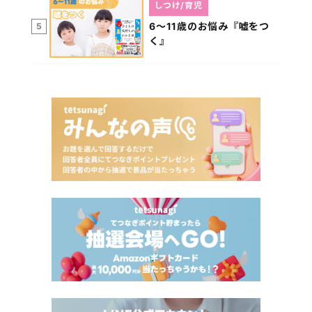
しつけ/育児
6～11歳のお悩み『嘘をつ
5
く』