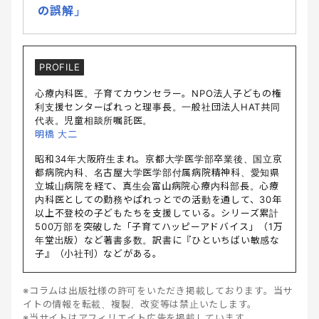
の誤解」
PROFILE
心療内科医。子育てカウンセラー。NPO法人子どもの権
利支援センターぱれっと理事長。一般社団法人HAT共同
代表。児童相談所嘱託医。
明橋 大二
昭和34年大阪府生まれ。京都大学医学部卒業後、国立京
都病院内科、名古屋大学医学部付属病院精神科、愛知県
立城山病院を経て、真生会富山病院心療内科部長。心療
内科医としての勤務やぱれっとでの活動を通して、30年
以上不登校の子どもたちを支援している。シリーズ累計
500万部を突破した「子育てハッピーアドバイス」（1万
年堂出版）など著書多数。訳書に『ひといちばい敏感な
子』（小社刊）などがある。
※コラムは出版社様の許可をいただき掲載しております。当サ
イトの情報を転載、複製、改変等は禁止いたします。
※当サイトはアフィリエイト広告を掲載しています。