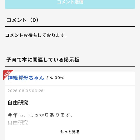
コメント送信
コメント（0）
コメントお待ちしております。
子育て本に関連している掲示板
神経質母ちゃん
さん
30代
2026.08.05 06:28
自由研究
今年も、しっかりあります。
自由研究。
去年は、兄弟揃ってアリの巣がどのように作られる
もっと見る
か。アリの生態について調べました！！