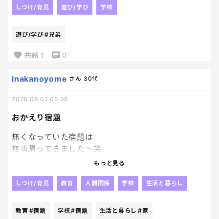
しつけ/育児
遊び/学び
学校
今年はどうしようか、、、
遊び/学び
#兄弟
皆さんのお子さんは、自由研究ありますか？？🥹
共感
1
0
もうすでに何をやるか決まっている方は教えてくださ
い🥹🥹
inakanoyome
さん
30代
2026.08.02 05:36
おかえり宿題
無くなっていた宿題は
無事帰ってきました～笑
やっぱり人の「見た」とか
もっと見る
そういうのって当てにならないよね😂
じゃないかなぁ～って思っていた通り、
しつけ/育児
教育
人間関係
学校
生活と暮らし
他の子が持ち帰っていて、
2日後に
教育
#宿題
学校
#宿題
生活と暮らし
#家