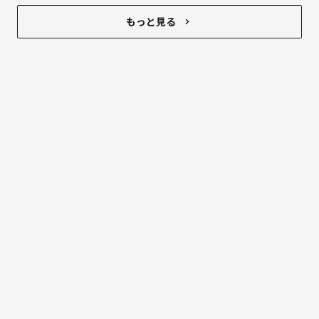
みんなのお子さんはコツコツやるタイプ？
もっと見る
それとも最後に追い込むタイプ？
一緒に人が多かったら安心だわ。笑