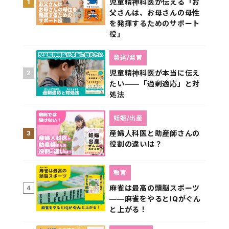
児童精神科医が伝える「お
1
父さんは、お母さんの母性
を発揮するためのサポート
役」
発達/発育
児童精神科医が本当に伝え
2
たい――「過剰適応」と対
処法
妊娠/出産
産婦人科医と助産師さんの
3
役割の違いは？
教育
麻雀は最高の頭脳スポーツ
4
――麻雀をやるとIQがぐん
と上がる！