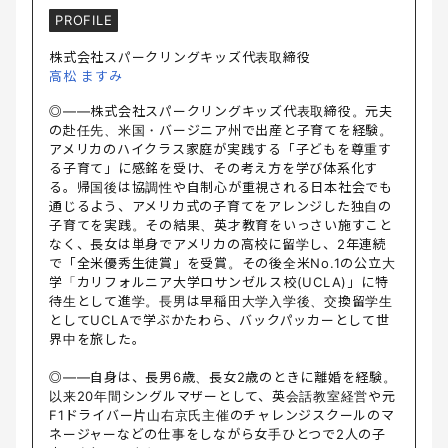
PROFILE
株式会社スパークリングキッズ代表取締役
高松 ますみ
◎――株式会社スパークリングキッズ代表取締役。元夫
の赴任先、米国・バージニア州で出産と子育てを経験。
アメリカのハイクラス家庭が実践する「子どもを尊重す
る子育て」に感銘を受け、その考え方を学び体系化す
る。帰国後は協調性や自制心が重視される日本社会でも
通じるよう、アメリカ式の子育てをアレンジした独自の
子育てを実践。その結果、英才教育をいっさい施すこと
なく、長女は単身でアメリカの高校に留学し、2年連続
で「全米優秀生徒賞」を受賞。その後全米No.1の公立大
学「カリフォルニア大学ロサンゼルス校(UCLA)」に特
待生として進学。長男は早稲田大学入学後、交換留学生
としてUCLAで学ぶかたわら、バックパッカーとして世
界中を旅した。
◎――自身は、長男6歳、長女2歳のときに離婚を経験。
以来20年間シングルマザーとして、英会話教室経営や元
F1ドライバー片山右京氏主催のチャレンジスクールのマ
ネージャーなどの仕事をしながら女手ひとつで2人の子