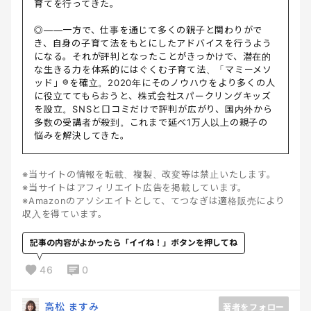
育てを行ってきた。
◎――一方で、仕事を通じて多くの親子と関わりがで
き、自身の子育て法をもとにしたアドバイスを行うよう
になる。それが評判となったことがきっかけで、潜在的
な生きる力を体系的にはぐくむ子育て法、「マミーメソ
ッド」®️を確立。2020年にそのノウハウをより多くの人
に役立ててもらおうと、株式会社スパークリングキッズ
を設立。SNSと口コミだけで評判が広がり、国内外から
多数の受講者が殺到。これまで延べ1万人以上の親子の
悩みを解決してきた。
※当サイトの情報を転載、複製、改変等は禁止いたします。
※当サイトはアフィリエイト広告を掲載しています。
※Amazonのアソシエイトとして、てつなぎは適格販売により
収入を得ています。
記事の内容がよかったら「イイね！」ボタンを押してね
46
0
高松 ますみ
著者をフォロー