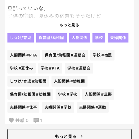
旦那っていいな。
子供の宿題、夏休みの宿題もそうだけど
これを見守らないでいいなんてとっても気が楽でいい
もっと見る
な。
羨ましい。
しつけ/育児
保育園/幼稚園
人間関係
学校
夫婦関係
外で自分のペースで仕事してればいいだけなんだか
らいいな。
人間関係
#PTA
保育園/幼稚園
#運動会
学校
#宿題
学校や幼稚園のPTAも完成ないし、何も気にせず、運
学校
#夏休み
学校
#PTA
学校
#運動会
動会などの行事の時だけ妻に言われた通り動くだけ。
しつけ/育児
#幼稚園
人間関係
#幼稚園
いいな。
本当にいいな。
保育園/幼稚園
#幼稚園
学校
#学校
人間関係
#旦那
楽な人生だなぁ。
夫婦関係
#仕事
夫婦関係
#学校
夫婦関係
#運動
共感
0
1
もっと見る