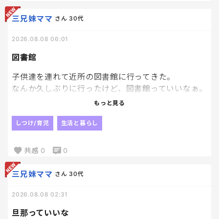
んだよね〜☺️
三兄妹ママ
さん
30代
写真ってその時の思い出までよみがえるからいいよ
ね！
2026.08.08 06:01
やっぱり、その瞬間瞬間を写真に収めておくのって大
図書館
切だー
子供達を連れて近所の図書館に行ってきた。
なんか久しぶりに行ったけど、図書館っていいなぁ。
私が小さい頃、我が子の様に読書には興味なく。笑
もっと見る
読書といったら漫画ばっかり見てたんだけど、末っ
子に絵本の読み聞かせをする度に本が好きになって
しつけ/育児
生活と暮らし
いく私がいる。笑
共感
0
0
本ってさ、すごい大人も感動するもの多いよね🥹
三兄妹ママ
さん
30代
長男、次男は読み聞かせしても本に興味示さなかっ
たけど末っ子には本好きな子になって欲しいなぁ☺️
2026.08.08 02:31
旦那っていいな