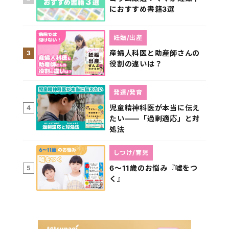
におすすめ書籍3選
妊娠/出産
産婦人科医と助産師さんの
3
役割の違いは？
発達/発育
児童精神科医が本当に伝え
4
たい――「過剰適応」と対
処法
しつけ/育児
6～11歳のお悩み『嘘をつ
5
く』