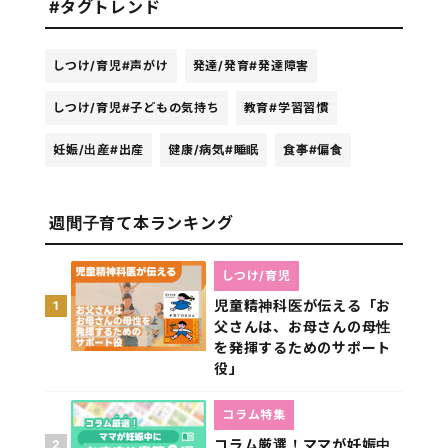
#タグトレンド
しつけ/育児
#声がけ
発達/発育
#発達障害
しつけ/育児
#子どもの気持ち
教育
#学習習慣
妊娠/出産
#出産
健康/病気
#睡眠
食事
#偏食
週間子育て本ランキング
しつけ/育児
児童精神科医が伝える「お
1
父さんは、お母さんの母性
を発揮するためのサポート
役」
コラム特集
コラム厳選！ママが妊娠中
2