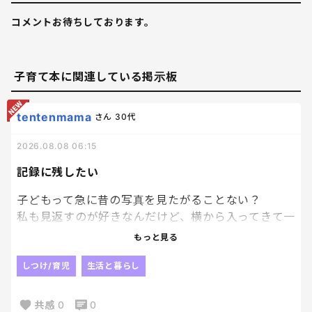
コメントお待ちしております。
子育て本に関連している掲示板
tentenmama
さん
30代
2026.08.08 06:15
記録に残したい
子どもって急に昔の写真を見たがることない？
私も見返すのが好きなんだけど、横から入ってきて一
緒に見ることになる。笑
もっと見る
一緒に見返してると、こんなに小さかったんだねって
しつけ/育児
生活と暮らし
話で盛り上がるし
愛おしさ増してすごくいい時間を過ごせる気がする
共感
0
0