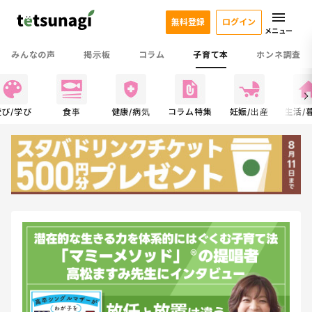
無料登録
ログイン
メニュー
みんなの声
掲示板
コラム
子育て本
ホンネ調査
遊び/学び
食事
健康/病気
コラム特集
妊娠/出産
生活/