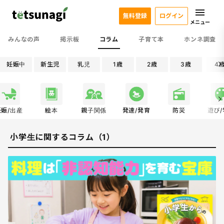
無料登録
ログイン
メニュー
みんなの声
掲示板
コラム
子育て本
ホンネ調査
妊娠中
新生児
乳児
1歳
2歳
3歳
4
妊娠/出産
絵本
親子関係
発達/発育
防災
遊び
小学生に関するコラム（1）