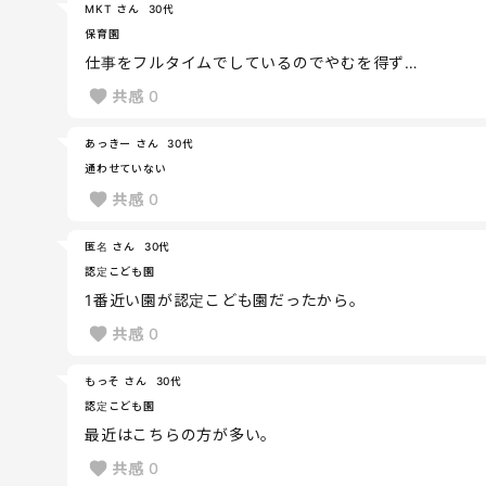
MKT さん
30代
保育園
仕事をフルタイムでしているのでやむを得ず…
共感
0
あっきー さん
30代
通わせていない
共感
0
匿名 さん
30代
認定こども園
1番近い園が認定こども園だったから。
共感
0
もっそ さん
30代
認定こども園
最近はこちらの方が多い。
共感
0