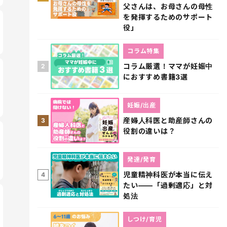
父さんは、お母さんの母性
を発揮するためのサポート
役」
コラム特集
コラム厳選！ママが妊娠中
2
におすすめ書籍3選
妊娠/出産
産婦人科医と助産師さんの
3
役割の違いは？
発達/発育
児童精神科医が本当に伝え
4
たい――「過剰適応」と対
処法
しつけ/育児