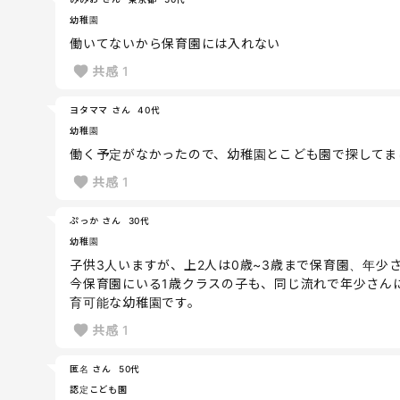
幼稚園
働いてないから保育園には入れない
共感
1
ヨタママ さん
40代
幼稚園
働く予定がなかったので、幼稚園とこども園で探してま
共感
1
ぷっか さん
30代
幼稚園
子供3人いますが、上2人は0歳~3歳まで保育園、年少
今保育園にいる1歳クラスの子も、同じ流れで年少さん
育可能な幼稚園です。
共感
1
匿名 さん
50代
認定こども園