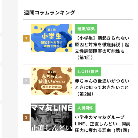
週間コラムランキング
健康/病気
【小学生】朝起きられない
1
原因と対策を徹底解説｜起
立性調節障害の可能性も
（第1回）
しつけ/育児
赤ちゃんの後追いがつらい
2
ときに知っておきたいこと
（第2回）
人間関係
小学生のママ友グループ
3
LINE、正直しんどい...同調
圧力に疲れる理由（第1回）