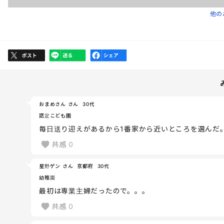
他の
おまめさん さん
30代
認定こども園
毎日送り迎えがあるから1番家から近いところを選んだ
共感
0
星野ゲン さん
京都府
30代
幼稚園
最初は専業主婦だったので。。。
共感
0