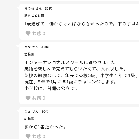
おつる さん
30代
認定こども園
1歳過ぎて、働かなければならなかったので。下の子は
共感
0
さな さん
40代
幼稚園
インターナショナルスクールに通わせました。
英語を楽しんで覚えてもらいたくて、入れました。
英検の勉強なしで、年長で英検5級、小学生１年で4級、
現在、5年で1月に準1級にチャレンジします。
小学校は、普通の公立です。
共感
0
なお さん
30代
幼稚園
家から1番近かった。
共感
0