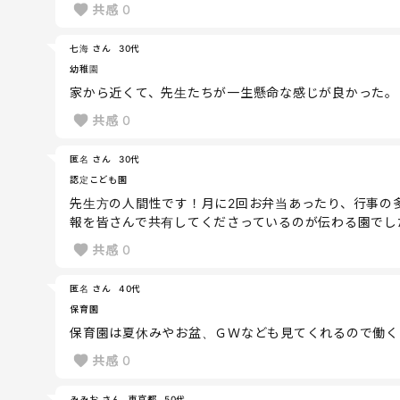
共感
0
七海 さん
30代
幼稚園
家から近くて、先生たちが一生懸命な感じが良かった。
共感
0
匿名 さん
30代
認定こども園
先生方の人間性です！月に2回お弁当あったり、行事の
報を皆さんで共有してくださっているのが伝わる園でし
共感
0
匿名 さん
40代
保育園
保育園は夏休みやお盆、ＧＷなども見てくれるので働く
共感
0
みみお さん
東京都
50代