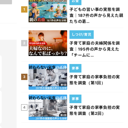
お金
子どもの習い事の実態を調
1
査｜187件の声から見えた親
たちの葛…
しつけ/育児
子育て家庭の夫婦関係を調
2
査｜195件の声から見えた
「チームに…
家事
子育て家庭の家事負担の実
3
態を調査（第1回）
家事
子育て家庭の家事負担の実
4
態を調査（第2回）