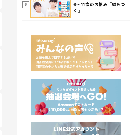
6～11歳のお悩み『嘘をつ
5
く』