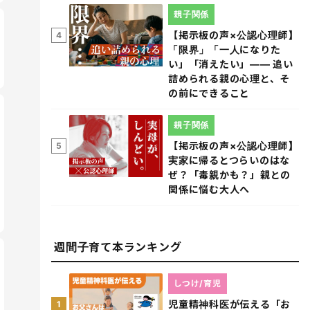
親子関係
【掲示板の声×公認心理師】
4
「限界」「一人になりた
い」「消えたい」―― 追い
詰められる親の心理と、そ
の前にできること
親子関係
【掲示板の声×公認心理師】
5
実家に帰るとつらいのはな
ぜ？「毒親かも？」親との
関係に悩む大人へ
週間子育て本ランキング
しつけ/育児
児童精神科医が伝える「お
1