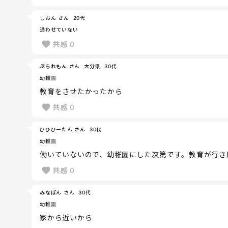
しおん さん
20代
通わせていない
共感
0
ぷちれもん さん
大分県
30代
幼稚園
教育をさせたかったから
共感
0
ひひひーたん さん
30代
幼稚園
働いていないので、幼稚園にした次第です。教育が行き
共感
0
みなぽん さん
30代
幼稚園
家から近いから