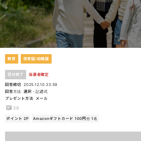
教育
保育園/幼稚園
受付終了
当選者確定
回答締切
2025.12.10 23:59
回答方法
選択・記述式
プレゼント方法
メール
39
ポイント 2P
Amazonギフトカード 100円分 1名