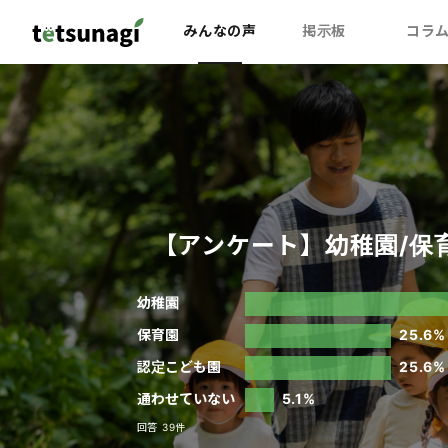
みんなの声
掲示板
コラ
【アンケート】幼稚園/保
幼稚園
保育園
25.6%
認定こども園
25.6%
通わせていない
5.1%
回答 39件