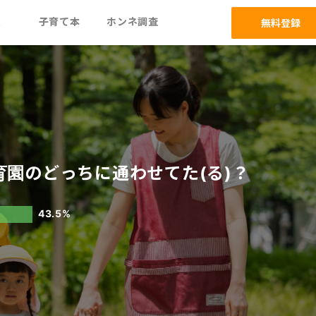
ム
子育て本
ホンネ調査
無料登録
育園のどっちに通わせてた(る)？
43.5%