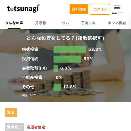
無料登録
ログイン
メニュー
みんなの声
掲示板
コラム
子育て本
ホンネ調査
どんな投資をしてる？(複数選択可)
株式投資
58.3%
投資信託
50%
為替取引(FX)
8.3%
不動産投資
0%
その他
13.8%
回答 36件
お金
受付終了
当選者確定