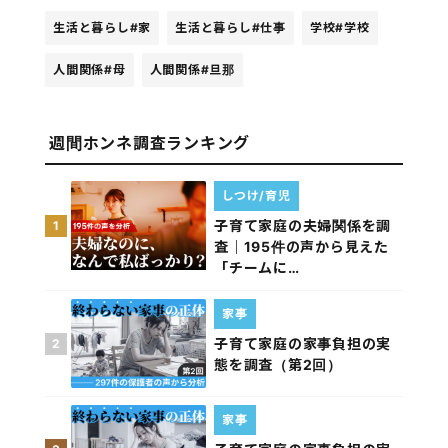
生活と暮らし
#家
生活と暮らし
#仕事
学校
#学校
人間関係
#母
人間関係
#旦那
週間ホンネ調査ランキング
しつけ/育児
子育て家庭の夫婦関係を調
1
査｜195件の声から見えた
「チームに…
家事
子育て家庭の家事負担の実
2
態を調査（第2回）
家事