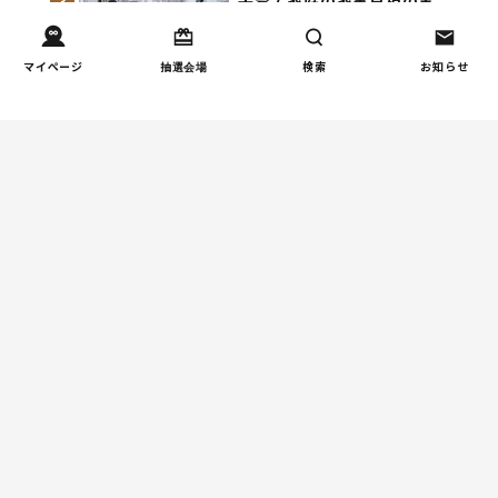
子育て家庭の家事負担の実
3
態を調査（第1回）
マイページ
抽選会場
検索
お知らせ
お金
子どもの習い事の実態を調
4
査｜187件の声から見えた親
たちの葛…
週間コラムランキング
しつけ/育児
赤ちゃんの後追いがつらい
1
ときに知っておきたいこと
（第2回）
人間関係
小学生のママ友グループ
2